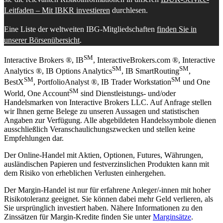
Leitfaden – Mit IBKR investieren
durchlesen.
Eine Liste der weltweiten IBG-Mitgliedschaften
finden Sie in
unserer Börsenübersicht
.
SM
Interactive Brokers ®, IB
, InteractiveBrokers.com ®, Interactive
SM
SM
Analytics ®, IB Options Analytics
, IB SmartRouting
,
SM
SM
BestX
, PortfolioAnalyst ®, IB Trader Workstation
und One
SM
World, One Account
sind Dienstleistungs- und/oder
Handelsmarken von Interactive Brokers LLC. Auf Anfrage stellen
wir Ihnen gerne Belege zu unseren Aussagen und statistischen
Angaben zur Verfügung. Alle abgebildeten Handelssymbole dienen
ausschließlich Veranschaulichungszwecken und stellen keine
Empfehlungen dar.
Der Online-Handel mit Aktien, Optionen, Futures, Währungen,
ausländischen Papieren und festverzinslichen Produkten kann mit
dem Risiko von erheblichen Verlusten einhergehen.
Der Margin-Handel ist nur für erfahrene Anleger/-innen mit hoher
Risikotoleranz geeignet. Sie können dabei mehr Geld verlieren, als
Sie ursprünglich investiert haben. Nähere Informationen zu den
Zinssätzen für Margin-Kredite finden Sie unter
Marginsätze
.