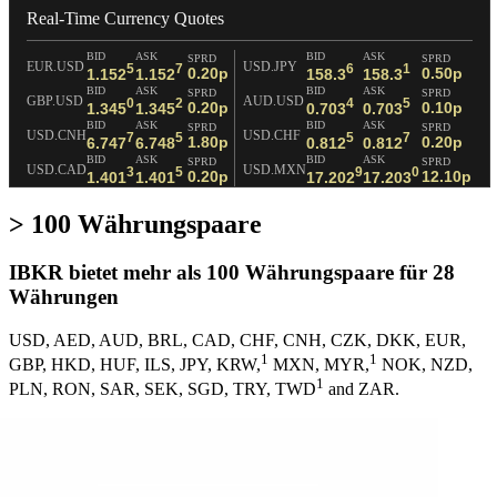
Real-Time Currency Quotes
BID
ASK
BID
ASK
SPRD
SPRD
EUR.USD
USD.JPY
5
7
6
1
0.20p
0.50p
1.152
1.152
158.3
158.3
BID
ASK
BID
ASK
SPRD
SPRD
GBP.USD
AUD.USD
0
2
4
5
0.20p
0.10p
1.345
1.345
0.703
0.703
BID
ASK
BID
ASK
SPRD
SPRD
USD.CNH
USD.CHF
7
5
5
7
1.80p
0.20p
6.747
6.748
0.812
0.812
BID
ASK
BID
ASK
SPRD
SPRD
USD.CAD
USD.MXN
3
5
9
0
0.20p
12.10p
1.401
1.401
17.202
17.203
> 100 Währungspaare
IBKR bietet mehr als 100 Währungspaare für 28
Währungen
USD, AED, AUD, BRL, CAD, CHF, CNH, CZK, DKK, EUR,
1
1
GBP, HKD, HUF, ILS, JPY, KRW,
MXN, MYR,
NOK, NZD,
1
PLN, RON, SAR, SEK, SGD, TRY, TWD
and ZAR.