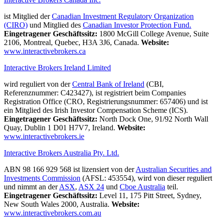
ist Mitglied der
Canadian Investment Regulatory Organization
(CIRO)
und Mitglied des
Canadian Investor Protection Fund.
Eingetragener Geschäftssitz:
1800 McGill College Avenue, Suite
2106, Montreal, Quebec, H3A 3J6, Canada.
Website:
www.interactivebrokers.ca
Interactive Brokers Ireland Limited
wird reguliert von der
Central Bank of Ireland
(CBI,
Referenznummer: C423427), ist registriert beim Companies
Registration Office (CRO, Registrierungsnummer: 657406) und ist
ein Mitglied des Irish Investor Compensation Scheme (ICS).
Eingetragener Geschäftssitz:
North Dock One, 91/92 North Wall
Quay, Dublin 1 D01 H7V7, Ireland.
Website:
www.interactivebrokers.ie
Interactive Brokers Australia Pty. Ltd.
ABN 98 166 929 568 ist lizensiert von der
Australian Securities and
Investments Commission
(AFSL: 453554), wird von dieser reguliert
und nimmt an der
ASX
,
ASX 24
und
Cboe Australia
teil.
Eingetragener Geschäftssitz:
Level 11, 175 Pitt Street, Sydney,
New South Wales 2000, Australia.
Website:
www.interactivebrokers.com.au