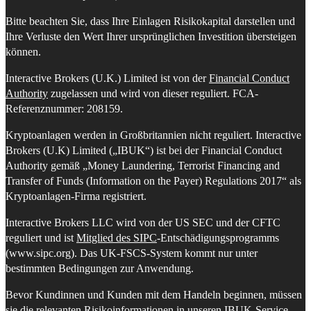
Bitte beachten Sie, dass Ihre Einlagen Risikokapital darstellen und
Ihre Verluste den Wert Ihrer ursprünglichen Investition übersteigen
können.
Interactive Brokers (U.K.) Limited ist von der
Financial Conduct
Authority
zugelassen und wird von dieser reguliert. FCA-
Referenznummer: 208159.
Kryptoanlagen werden in Großbritannien nicht reguliert. Interactive
Brokers (U.K) Limited („IBUK“) ist bei der Financial Conduct
Authority gemäß „Money Laundering, Terrorist Financing and
Transfer of Funds (Information on the Payer) Regulations 2017“ als
Kryptoanlagen-Firma registriert.
Interactive Brokers LLC wird von der US SEC und der CFTC
reguliert und ist
Mitglied des SIPC
-Entschädigungsprogramms
(www.sipc.org). Das UK-FSCS-System kommt nur unter
bestimmten Bedingungen zur Anwendung.
Bevor Kundinnen und Kunden mit dem Handeln beginnen, müssen
sie die relevanten Risikoinformationen in unseren
IBUK-Service-