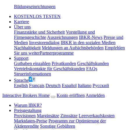
Bildungseinrichtungen
KOSTENLOS TESTEN
Karriere
Über uns
Finanzstärke und Sicherheit
Vorstellung und
Firmengeschichte
Auszeichnungen
IBKR-News
Presse und
Medien
Investorendialog
IBKR in den sozialen Medien
Nachhaltigkeit
Meldungen an Aufsichtsbehörden
Empfehlen
Sie uns weiter
Partnerprogramme
Support
Guthaben einzahlen
Privatkunden
Geschäftskunden
Vertriebskontakte für Geschäftskunden
FAQs
Steuerinformationen
Sprache
English
Français
Deutsch
Español
Italiano
Pусский
Interactive Brokers Home
Konto eröffnen
Anmelden
Warum IBKR?
Preisgestaltung
Provisionen
Marginsätze
Zinssätze
Leerverkaufskosten
Marktdaten-Preise
Programm zur Optimierung der
Aktienrendite
Sonstige Gebühren