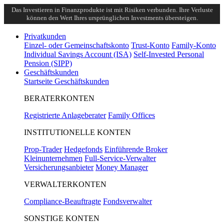
Das Investieren in Finanzprodukte ist mit Risiken verbunden. Ihre Verluste
können den Wert Ihres ursprünglichen Investments übersteigen.
Privatkunden
Einzel- oder Gemeinschaftskonto
Trust-Konto
Family-Konto
Individual Savings Account (ISA)
Self-Invested Personal
Pension (SIPP)
Geschäftskunden
Startseite Geschäftskunden
BERATERKONTEN
Registrierte Anlageberater
Family Offices
INSTITUTIONELLE KONTEN
Prop-Trader
Hedgefonds
Einführende Broker
Kleinunternehmen
Full-Service-Verwalter
Versicherungsanbieter
Money Manager
VERWALTERKONTEN
Compliance-Beauftragte
Fondsverwalter
SONSTIGE KONTEN