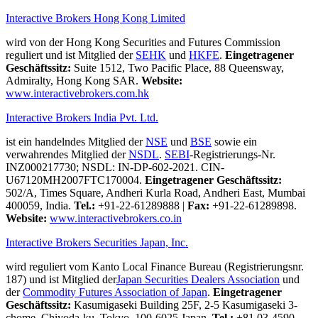
Interactive Brokers Hong Kong Limited
wird von der Hong Kong Securities and Futures Commission
reguliert und ist Mitglied der
SEHK
und
HKFE
.
Eingetragener
Geschäftssitz:
Suite 1512, Two Pacific Place, 88 Queensway,
Admiralty, Hong Kong SAR.
Website:
www.interactivebrokers.com.hk
Interactive Brokers India Pvt. Ltd.
ist ein handelndes Mitglied der
NSE
und
BSE
sowie ein
verwahrendes Mitglied der
NSDL
.
SEBI
-Registrierungs-Nr.
INZ000217730; NSDL: IN-DP-602-2021. CIN-
U67120MH2007FTC170004.
Eingetragener Geschäftssitz:
502/A, Times Square, Andheri Kurla Road, Andheri East, Mumbai
400059, India.
Tel.:
+91-22-61289888
|
Fax:
+91-22-61289898.
Website:
www.interactivebrokers.co.in
Interactive Brokers Securities Japan, Inc.
wird reguliert vom Kanto Local Finance Bureau (Registrierungsnr.
187) und ist Mitglied der
Japan Securities Dealers Association
und
der
Commodity Futures Association of Japan
.
Eingetragener
Geschäftssitz:
Kasumigaseki Building 25F, 2-5 Kasumigaseki 3-
chome, Chiyoda-ku, Tokyo, 100-6025 Japan.
Tel.:
+81 03-4590-