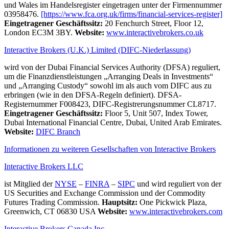
und Wales im Handelsregister eingetragen unter der Firmennummer
03958476.
[https://www.fca.org.uk/firms/financial-services-register]
Eingetragener Geschäftssitz:
20 Fenchurch Street, Floor 12,
London EC3M 3BY.
Website:
www.interactivebrokers.co.uk
Interactive Brokers (U.K.) Limited (DIFC-Niederlassung)
wird von der Dubai Financial Services Authority (DFSA) reguliert,
um die Finanzdienstleistungen „Arranging Deals in Investments“
und „Arranging Custody“ sowohl im als auch vom DIFC aus zu
erbringen (wie in den DFSA-Regeln definiert). DFSA-
Registernummer F008423, DIFC-Registrerungsnummer CL8717.
Eingetragener Geschäftssitz:
Floor 5, Unit 507, Index Tower,
Dubai International Financial Centre, Dubai, United Arab Emirates.
Website:
DIFC Branch
Informationen zu weiteren Gesellschaften von Interactive Brokers
Interactive Brokers LLC
ist Mitglied der
NYSE
–
FINRA
–
SIPC
und wird reguliert von der
US Securities and Exchange Commission und der Commodity
Futures Trading Commission.
Hauptsitz:
One Pickwick Plaza,
Greenwich, CT 06830 USA
Website:
www.interactivebrokers.com
Interactive Brokers Canada Inc.