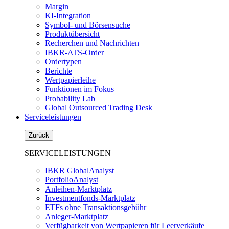
Margin
KI-Integration
Symbol- und Börsensuche
Produktübersicht
Recherchen und Nachrichten
IBKR-ATS-Order
Ordertypen
Berichte
Wertpapierleihe
Funktionen im Fokus
Probability Lab
Global Outsourced Trading Desk
Serviceleistungen
Zurück
SERVICELEISTUNGEN
IBKR GlobalAnalyst
PortfolioAnalyst
Anleihen-Marktplatz
Investmentfonds-Marktplatz
ETFs ohne Transaktionsgebühr
Anleger-Marktplatz
Verfügbarkeit von Wertpapieren für Leerverkäufe