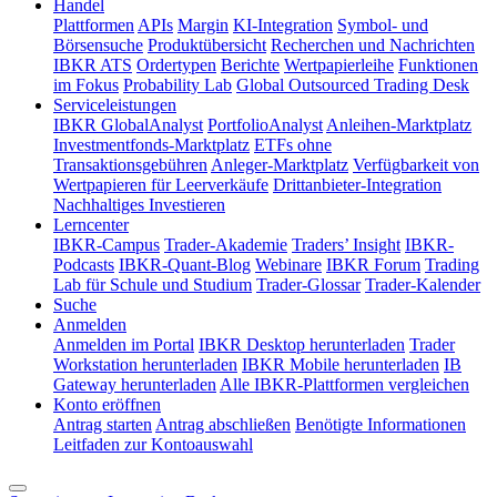
Handel
Plattformen
APIs
Margin
KI-Integration
Symbol- und
Börsensuche
Produktübersicht
Recherchen und Nachrichten
IBKR ATS
Ordertypen
Berichte
Wertpapierleihe
Funktionen
im Fokus
Probability Lab
Global Outsourced Trading Desk
Serviceleistungen
IBKR GlobalAnalyst
PortfolioAnalyst
Anleihen-Marktplatz
Investmentfonds-Marktplatz
ETFs ohne
Transaktionsgebühren
Anleger-Marktplatz
Verfügbarkeit von
Wertpapieren für Leerverkäufe
Drittanbieter-Integration
Nachhaltiges Investieren
Lerncenter
IBKR-Campus
Trader-Akademie
Traders’ Insight
IBKR-
Podcasts
IBKR-Quant-Blog
Webinare
IBKR Forum
Trading
Lab für Schule und Studium
Trader-Glossar
Trader-Kalender
Suche
Anmelden
Anmelden im Portal
IBKR Desktop herunterladen
Trader
Workstation herunterladen
IBKR Mobile herunterladen
IB
Gateway herunterladen
Alle IBKR-Plattformen vergleichen
Konto eröffnen
Antrag starten
Antrag abschließen
Benötigte Informationen
Leitfaden zur Kontoauswahl