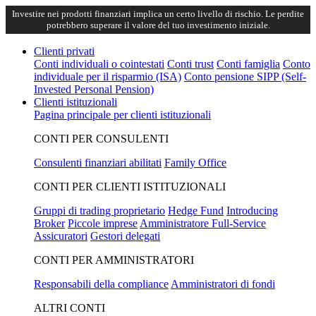
Investire nei prodotti finanziari implica un certo livello di rischio. Le perdite
potrebbero superare il valore del tuo investimento iniziale.
Clienti privati
Conti individuali o cointestati
Conti trust
Conti famiglia
Conto
individuale per il risparmio (ISA)
Conto pensione SIPP (Self-
Invested Personal Pension)
Clienti istituzionali
Pagina principale per clienti istituzionali
CONTI PER CONSULENTI
Consulenti finanziari abilitati
Family Office
CONTI PER CLIENTI ISTITUZIONALI
Gruppi di trading proprietario
Hedge Fund
Introducing
Broker
Piccole imprese
Amministratore Full-Service
Assicuratori
Gestori delegati
CONTI PER AMMINISTRATORI
Responsabili della compliance
Amministratori di fondi
ALTRI CONTI