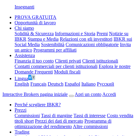
Insegnanti
PROVA GRATUITA
Opportunità di lavoro
Chi siamo
Solidità & Sicurezza
Informazioni e Storia
Premi
Notizie su
IBKR
Stampa e Media
Relazioni con gli investitori
IBKR sui
Social Media
Sostenibilità
Comunicazioni obbligatorie
Invita
un amico
Programmi per affiliati
Assistenza
Finanzia il tuo conto
Clienti privati
Clienti istituzionali
Contatti commerciali per clienti istituzionali
Esplora le nostre
Domande Frequenti
Moduli fiscali
Lingua
English
Français
Deutsch
Español
Italiano
Pусский
Interactive Brokers pagina iniziale
Apri un conto
Accedi
Perché scegliere IBKR?
Prezzi
Commissioni
Tassi di margine
Tassi di interesse
Costo vendita
titoli short
Prezzi dei dati di mercato
Programma di
ottimizzazione del rendimento
Altre commissioni
Trading