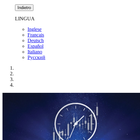
Indietro
LINGUA
Inglese
Français
Deutsch
Español
Italiano
Pусский