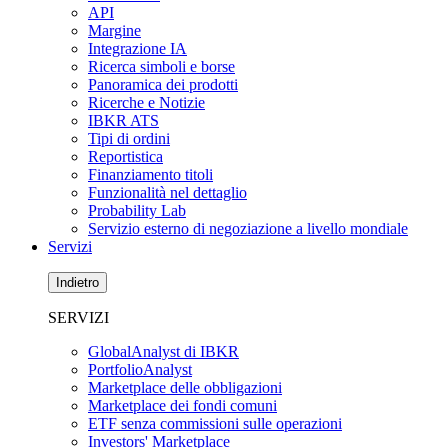
API
Margine
Integrazione IA
Ricerca simboli e borse
Panoramica dei prodotti
Ricerche e Notizie
IBKR ATS
Tipi di ordini
Reportistica
Finanziamento titoli
Funzionalità nel dettaglio
Probability Lab
Servizio esterno di negoziazione a livello mondiale
Servizi
Indietro
SERVIZI
GlobalAnalyst di IBKR
PortfolioAnalyst
Marketplace delle obbligazioni
Marketplace dei fondi comuni
ETF senza commissioni sulle operazioni
Investors' Marketplace