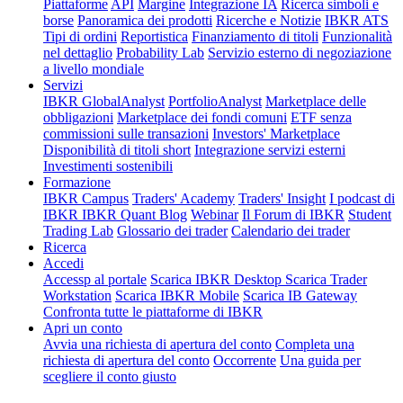
Piattaforme
API
Margine
Integrazione IA
Ricerca simboli e
borse
Panoramica dei prodotti
Ricerche e Notizie
IBKR ATS
Tipi di ordini
Reportistica
Finanziamento di titoli
Funzionalità
nel dettaglio
Probability Lab
Servizio esterno di negoziazione
a livello mondiale
Servizi
IBKR GlobalAnalyst
PortfolioAnalyst
Marketplace delle
obbligazioni
Marketplace dei fondi comuni
ETF senza
commissioni sulle transazioni
Investors' Marketplace
Disponibilità di titoli short
Integrazione servizi esterni
Investimenti sostenibili
Formazione
IBKR Campus
Traders' Academy
Traders' Insight
I podcast di
IBKR
IBKR Quant Blog
Webinar
Il Forum di IBKR
Student
Trading Lab
Glossario dei trader
Calendario dei trader
Ricerca
Accedi
Accessp al portale
Scarica IBKR Desktop
Scarica Trader
Workstation
Scarica IBKR Mobile
Scarica IB Gateway
Confronta tutte le piattaforme di IBKR
Apri un conto
Avvia una richiesta di apertura del conto
Completa una
richiesta di apertura del conto
Occorrente
Una guida per
scegliere il conto giusto