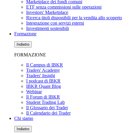
Marketplace dei fondi comuni
ETF senza commissioni sulle operazioni
Investors' Marketplace
Ricerca titoli disponibili per la vendita allo scoperto
Integrazione con servizi esterni
Investimenti sostenibili
Formazione
Indietro
FORMAZIONE
Il Campus di IBKR
Traders' Academy
Traders' Insight
I podcast di IBKR
IBKR Quant Blog
Webinar
Il Forum di IBKR
Student Trading Lab
Il Glossario dei Trader
Il Calendario dei Trader
Chi siamo
Indietro