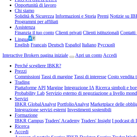
Opportunità di lavoro
Chi siamo
Solidità & Sicurezza
Informazioni e Storia
Premi
Notizie su I
Programmi per affiliati
Assistenza
Finanzia il tuo conto
Clienti privati
Clienti istituzionali
Contatti 
Lingua
English
Français
Deutsch
Español
Italiano
Pусский
Interactive Brokers pagina iniziale
Apri un conto
Accedi
Perché scegliere IBKR?
Prezzi
Commissioni
Tassi di margine
Tassi di interesse
Costo vendita ti
Trading
Piattaforme
API
Margine
Integrazione IA
Ricerca simboli e bor
Probability Lab
Servizio esterno di negoziazione a livello mond
Servizi
IBKR GlobalAnalyst
PortfolioAnalyst
Marketplace delle obbli
Integrazione servizi esterni
Investimenti sostenibili
Formazione
IBKR Campus
Traders' Academy
Traders' Insight
I podcast d
Ricerca
Accedi