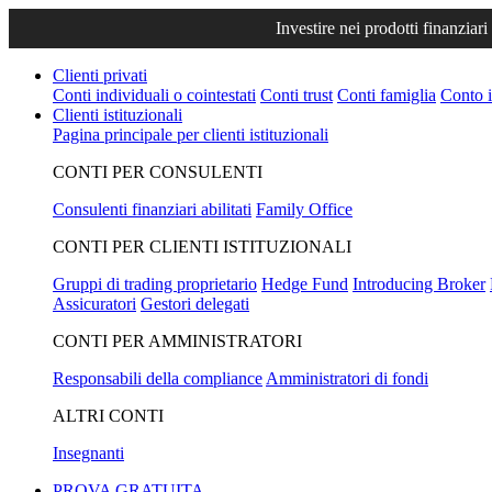
Investire nei prodotti finanziari
Clienti privati
Conti individuali o cointestati
Conti trust
Conti famiglia
Conto i
Clienti istituzionali
Pagina principale per clienti istituzionali
CONTI PER CONSULENTI
Consulenti finanziari abilitati
Family Office
CONTI PER CLIENTI ISTITUZIONALI
Gruppi di trading proprietario
Hedge Fund
Introducing Broker
Assicuratori
Gestori delegati
CONTI PER AMMINISTRATORI
Responsabili della compliance
Amministratori di fondi
ALTRI CONTI
Insegnanti
PROVA GRATUITA