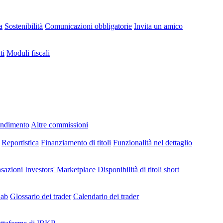
a
Sostenibilità
Comunicazioni obbligatorie
Invita un amico
ti
Moduli fiscali
endimento
Altre commissioni
Reportistica
Finanziamento di titoli
Funzionalità nel dettaglio
nsazioni
Investors' Marketplace
Disponibilità di titoli short
Lab
Glossario dei trader
Calendario dei trader