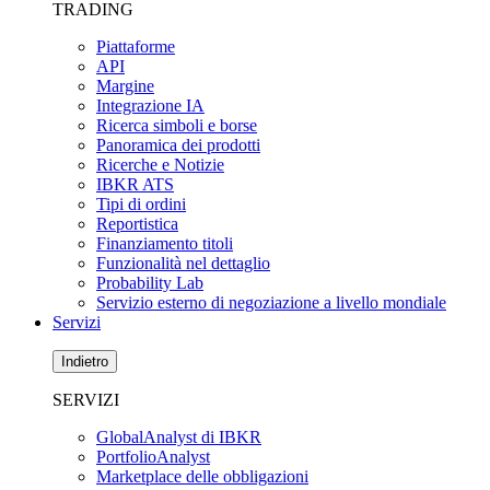
TRADING
Piattaforme
API
Margine
Integrazione IA
Ricerca simboli e borse
Panoramica dei prodotti
Ricerche e Notizie
IBKR ATS
Tipi di ordini
Reportistica
Finanziamento titoli
Funzionalità nel dettaglio
Probability Lab
Servizio esterno di negoziazione a livello mondiale
Servizi
Indietro
SERVIZI
GlobalAnalyst di IBKR
PortfolioAnalyst
Marketplace delle obbligazioni