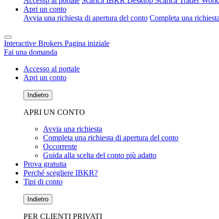
Accessp al portale
Scarica IBKR Desktop
Scarica Trader Work
Apri un conto
Avvia una richiesta di apertura del conto
Completa una richiesta
Interactive Brokers Pagina iniziale
Fai una domanda
Accesso al portale
Apri un conto
Indietro
APRI UN CONTO
Avvia una richiesta
Completa una richiesta di apertura del conto
Occorrente
Guida alla scelta del conto più adatto
Prova gratuita
Perché scegliere IBKR?
Tipi di conto
Indietro
PER CLIENTI PRIVATI