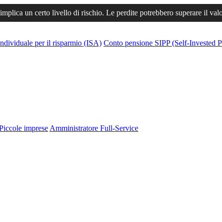
 implica un certo livello di rischio. Le perdite potrebbero superare il val
ndividuale per il risparmio (ISA)
Conto pensione SIPP (Self-Invested P
Piccole imprese
Amministratore Full-Service