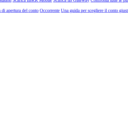
station
Scarica IBKR Mobile
Scarica IB Gateway
Confronta tutte le p
 di apertura del conto
Occorrente
Una guida per scegliere il conto gius