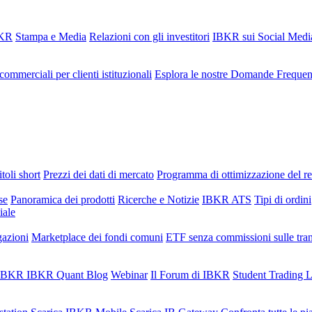
BKR
Stampa e Media
Relazioni con gli investitori
IBKR sui Social Medi
commerciali per clienti istituzionali
Esplora le nostre Domande Frequen
toli short
Prezzi dei dati di mercato
Programma di ottimizzazione del r
se
Panoramica dei prodotti
Ricerche e Notizie
IBKR ATS
Tipi di ordini
iale
gazioni
Marketplace dei fondi comuni
ETF senza commissioni sulle tra
i IBKR
IBKR Quant Blog
Webinar
Il Forum di IBKR
Student Trading 