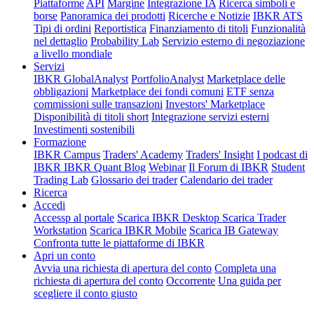
Piattaforme
API
Margine
Integrazione IA
Ricerca simboli e
borse
Panoramica dei prodotti
Ricerche e Notizie
IBKR ATS
Tipi di ordini
Reportistica
Finanziamento di titoli
Funzionalità
nel dettaglio
Probability Lab
Servizio esterno di negoziazione
a livello mondiale
Servizi
IBKR GlobalAnalyst
PortfolioAnalyst
Marketplace delle
obbligazioni
Marketplace dei fondi comuni
ETF senza
commissioni sulle transazioni
Investors' Marketplace
Disponibilità di titoli short
Integrazione servizi esterni
Investimenti sostenibili
Formazione
IBKR Campus
Traders' Academy
Traders' Insight
I podcast di
IBKR
IBKR Quant Blog
Webinar
Il Forum di IBKR
Student
Trading Lab
Glossario dei trader
Calendario dei trader
Ricerca
Accedi
Accessp al portale
Scarica IBKR Desktop
Scarica Trader
Workstation
Scarica IBKR Mobile
Scarica IB Gateway
Confronta tutte le piattaforme di IBKR
Apri un conto
Avvia una richiesta di apertura del conto
Completa una
richiesta di apertura del conto
Occorrente
Una guida per
scegliere il conto giusto