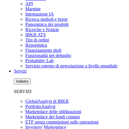
API
Margine
Integrazione IA
Ricerca simboli e borse
Panoramica dei prodotti
Ricerche e Notizie
IBKR ATS
Tipi di ordini
Reportistica
Finanziamento titoli
Funzionalità nel dettaglio
Probability Lab
Servizio esterno di negoziazione a livello mondiale
Servizi
Indietro
SERVIZI
GlobalAnalyst di IBKR
PortfolioAnalyst
Marketplace delle obbligazioni
Marketplace dei fondi comuni
ETF senza commissioni sulle operazioni
Investors' Marketplace