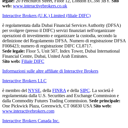
legale:
20 Fenchurch Street, Floor 12, London EC3M 3BY.
Sito
web:
www.interactivebrokers.co.uk
Interactive Brokers (U.K.) Limited (filiale DIFC)
è regolamentata dalla Dubai Financial Services Authority (DFSA)
per svolgere (presso il DIFC) servizi finanziari nell'organizzare
operazioni di investimento e organizzare la custodia, secondo la
definizione del Regolamento DFSA. Numero di registrazione DFSA
F008423; numero di registrazione DIFC CL8717.
Sede legale:
Floor 5, Unit 507, Index Tower, Dubai International
Financial Centre, Dubai, United Arab Emirates.
Sito web:
Filiale DIFC
Informazioni sulle altre affiliate di Interactive Brokers
Interactive Brokers LLC
è membro del
NYSE
, della
FINRA
e della
SIPC
. La società è
regolamentata dalla U.S. Securities and Exchange Commission e
dalla Commodity Futures Trading Commission.
Sede principale:
One Pickwick Plaza, Greenwich, CT 06830 USA
Sito web:
www.interactivebrokers.com
Interactive Brokers Canada Inc.