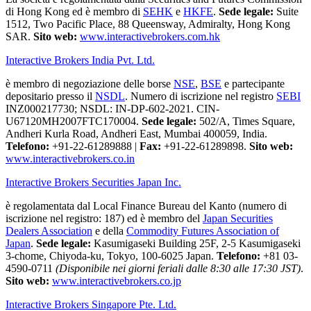
di Hong Kong ed è membro di
SEHK
e
HKFE
.
Sede legale:
Suite
1512, Two Pacific Place, 88 Queensway, Admiralty, Hong Kong
SAR.
Sito web:
www.interactivebrokers.com.hk
Interactive Brokers India Pvt. Ltd.
è membro di negoziazione delle borse
NSE
,
BSE
e partecipante
depositario presso il
NSDL
. Numero di iscrizione nel registro
SEBI
INZ000217730; NSDL: IN-DP-602-2021. CIN-
U67120MH2007FTC170004.
Sede legale:
502/A, Times Square,
Andheri Kurla Road, Andheri East, Mumbai 400059, India.
Telefono:
+91-22-61289888
|
Fax:
+91-22-61289898.
Sito web:
www.interactivebrokers.co.in
Interactive Brokers Securities Japan Inc.
è regolamentata dal Local Finance Bureau del Kanto (numero di
iscrizione nel registro: 187) ed è membro del
Japan Securities
Dealers Association
e della
Commodity Futures Association of
Japan
.
Sede legale:
Kasumigaseki Building 25F, 2-5 Kasumigaseki
3-chome, Chiyoda-ku, Tokyo, 100-6025 Japan.
Telefono:
+81 03-
4590-0711
(Disponibile nei giorni feriali dalle 8:30 alle 17:30 JST)
.
Sito web:
www.interactivebrokers.co.jp
Interactive Brokers Singapore Pte. Ltd.