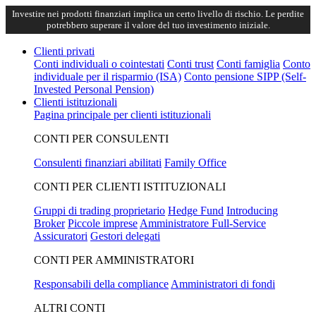
Investire nei prodotti finanziari implica un certo livello di rischio. Le perdite
potrebbero superare il valore del tuo investimento iniziale.
Clienti privati
Conti individuali o cointestati
Conti trust
Conti famiglia
Conto
individuale per il risparmio (ISA)
Conto pensione SIPP (Self-
Invested Personal Pension)
Clienti istituzionali
Pagina principale per clienti istituzionali
CONTI PER CONSULENTI
Consulenti finanziari abilitati
Family Office
CONTI PER CLIENTI ISTITUZIONALI
Gruppi di trading proprietario
Hedge Fund
Introducing
Broker
Piccole imprese
Amministratore Full-Service
Assicuratori
Gestori delegati
CONTI PER AMMINISTRATORI
Responsabili della compliance
Amministratori di fondi
ALTRI CONTI