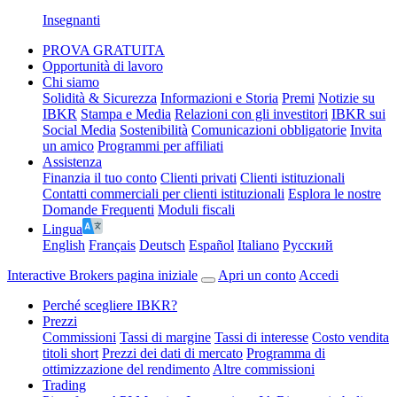
Insegnanti
PROVA GRATUITA
Opportunità di lavoro
Chi siamo
Solidità & Sicurezza
Informazioni e Storia
Premi
Notizie su
IBKR
Stampa e Media
Relazioni con gli investitori
IBKR sui
Social Media
Sostenibilità
Comunicazioni obbligatorie
Invita
un amico
Programmi per affiliati
Assistenza
Finanzia il tuo conto
Clienti privati
Clienti istituzionali
Contatti commerciali per clienti istituzionali
Esplora le nostre
Domande Frequenti
Moduli fiscali
Lingua
English
Français
Deutsch
Español
Italiano
Pусский
Interactive Brokers pagina iniziale
Apri un conto
Accedi
Perché scegliere IBKR?
Prezzi
Commissioni
Tassi di margine
Tassi di interesse
Costo vendita
titoli short
Prezzi dei dati di mercato
Programma di
ottimizzazione del rendimento
Altre commissioni
Trading