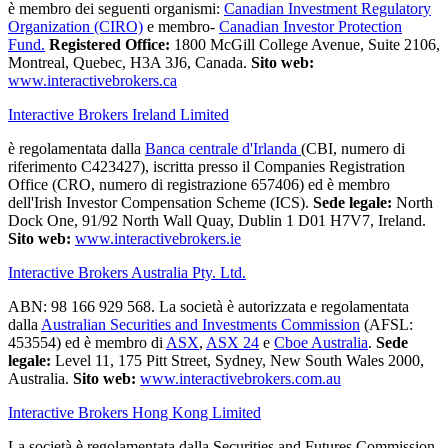
è membro dei seguenti organismi:
Canadian Investment Regulatory
Organization (CIRO)
e membro-
Canadian Investor Protection
Fund.
Registered Office:
1800 McGill College Avenue, Suite 2106,
Montreal, Quebec, H3A 3J6, Canada.
Sito web:
www.interactivebrokers.ca
Interactive Brokers Ireland Limited
è regolamentata dalla
Banca centrale d'Irlanda
(CBI, numero di
riferimento C423427), iscritta presso il Companies Registration
Office (CRO, numero di registrazione 657406) ed è membro
dell'Irish Investor Compensation Scheme (ICS).
Sede legale:
North
Dock One, 91/92 North Wall Quay, Dublin 1 D01 H7V7, Ireland.
Sito web:
www.interactivebrokers.ie
Interactive Brokers Australia Pty. Ltd.
ABN: 98 166 929 568. La società è autorizzata e regolamentata
dalla
Australian Securities and Investments Commission
(AFSL:
453554) ed è membro di
ASX
,
ASX 24
e
Cboe Australia
.
Sede
legale:
Level 11, 175 Pitt Street, Sydney, New South Wales 2000,
Australia.
Sito web:
www.interactivebrokers.com.au
Interactive Brokers Hong Kong Limited
La società è regolamentata dalla Securities and Futures Commission