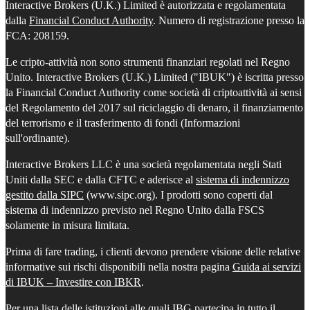
Interactive Brokers (U.K.) Limited è autorizzata e regolamentata
dalla
Financial Conduct Authority
. Numero di registrazione presso la
FCA: 208159.
Le cripto-attività non sono strumenti finanziari regolati nel Regno
Unito. Interactive Brokers (U.K.) Limited ("IBUK") è iscritta presso
la Financial Conduct Authority come società di criptoattività ai sensi
del Regolamento del 2017 sul riciclaggio di denaro, il finanziamento
del terrorismo e il trasferimento di fondi (Informazioni
sull'ordinante).
Interactive Brokers LLC è una società regolamentata negli Stati
Uniti dalla SEC e dalla CFTC e aderisce al
sistema di indennizzo
gestito dalla SIPC
(www.sipc.org). I prodotti sono coperti dal
sistema di indennizzo previsto nel Regno Unito dalla FSCS
solamente in misura limitata.
Prima di fare trading, i clienti devono prendere visione delle relative
informative sui rischi disponibili nella nostra pagina
Guida ai servizi
di IBUK – Investire con IBKR
.
Per una lista delle istituzioni alle quali IBG partecipa in tutto il