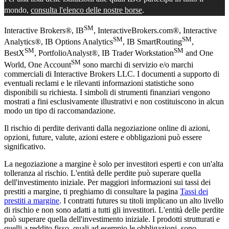
mondo,
consulta l'elenco delle nostre borse
.
SM
Interactive Brokers®, IB
, InteractiveBrokers.com®, Interactive
SM
SM
Analytics®, IB Options Analytics
, IB SmartRouting
,
SM
SM
BestX
, PortfolioAnalyst®, IB Trader Workstation
and One
SM
World, One Account
sono marchi di servizio e/o marchi
commerciali di Interactive Brokers LLC. I documenti a supporto di
eventuali reclami e le rilevanti informazioni statistiche sono
disponibili su richiesta. I simboli di strumenti finanziari vengono
mostrati a fini esclusivamente illustrativi e non costituiscono in alcun
modo un tipo di raccomandazione.
Il rischio di perdite derivanti dalla negoziazione online di azioni,
opzioni, future, valute, azioni estere e obbligazioni può essere
significativo.
La negoziazione a margine è solo per investitori esperti e con un'alta
tolleranza al rischio. L'entità delle perdite può superare quella
dell'investimento iniziale. Per maggiori informazioni sui tassi dei
prestiti a margine, ti preghiamo di consultare la pagina
Tassi dei
prestiti a margine
. I contratti futures su titoli implicano un alto livello
di rischio e non sono adatti a tutti gli investitori. L'entità delle perdite
può superare quella dell'investimento iniziale. I prodotti strutturati e
quelli a reddito fisso, quali ad esempio le obbligazioni, sono