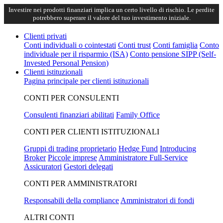
Investire nei prodotti finanziari implica un certo livello di rischio. Le perdite
potrebbero superare il valore del tuo investimento iniziale.
Clienti privati
Conti individuali o cointestati
Conti trust
Conti famiglia
Conto
individuale per il risparmio (ISA)
Conto pensione SIPP (Self-
Invested Personal Pension)
Clienti istituzionali
Pagina principale per clienti istituzionali
CONTI PER CONSULENTI
Consulenti finanziari abilitati
Family Office
CONTI PER CLIENTI ISTITUZIONALI
Gruppi di trading proprietario
Hedge Fund
Introducing
Broker
Piccole imprese
Amministratore Full-Service
Assicuratori
Gestori delegati
CONTI PER AMMINISTRATORI
Responsabili della compliance
Amministratori di fondi
ALTRI CONTI