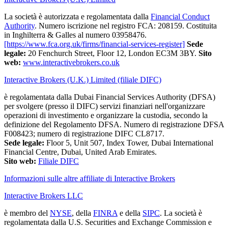
La società è autorizzata e regolamentata dalla
Financial Conduct
Authority
. Numero iscrizione nel registro FCA: 208159. Costituita
in Inghilterra & Galles al numero 03958476.
[https://www.fca.org.uk/firms/financial-services-register]
Sede
legale:
20 Fenchurch Street, Floor 12, London EC3M 3BY.
Sito
web:
www.interactivebrokers.co.uk
Interactive Brokers (U.K.) Limited (filiale DIFC)
è regolamentata dalla Dubai Financial Services Authority (DFSA)
per svolgere (presso il DIFC) servizi finanziari nell'organizzare
operazioni di investimento e organizzare la custodia, secondo la
definizione del Regolamento DFSA. Numero di registrazione DFSA
F008423; numero di registrazione DIFC CL8717.
Sede legale:
Floor 5, Unit 507, Index Tower, Dubai International
Financial Centre, Dubai, United Arab Emirates.
Sito web:
Filiale DIFC
Informazioni sulle altre affiliate di Interactive Brokers
Interactive Brokers LLC
è membro del
NYSE
, della
FINRA
e della
SIPC
. La società è
regolamentata dalla U.S. Securities and Exchange Commission e