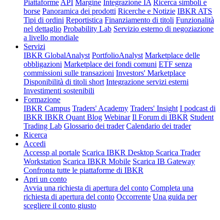
Piattaforme
API
Margine
Integrazione IA
Ricerca simboli e
borse
Panoramica dei prodotti
Ricerche e Notizie
IBKR ATS
Tipi di ordini
Reportistica
Finanziamento di titoli
Funzionalità
nel dettaglio
Probability Lab
Servizio esterno di negoziazione
a livello mondiale
Servizi
IBKR GlobalAnalyst
PortfolioAnalyst
Marketplace delle
obbligazioni
Marketplace dei fondi comuni
ETF senza
commissioni sulle transazioni
Investors' Marketplace
Disponibilità di titoli short
Integrazione servizi esterni
Investimenti sostenibili
Formazione
IBKR Campus
Traders' Academy
Traders' Insight
I podcast di
IBKR
IBKR Quant Blog
Webinar
Il Forum di IBKR
Student
Trading Lab
Glossario dei trader
Calendario dei trader
Ricerca
Accedi
Accessp al portale
Scarica IBKR Desktop
Scarica Trader
Workstation
Scarica IBKR Mobile
Scarica IB Gateway
Confronta tutte le piattaforme di IBKR
Apri un conto
Avvia una richiesta di apertura del conto
Completa una
richiesta di apertura del conto
Occorrente
Una guida per
scegliere il conto giusto