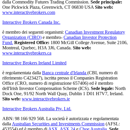
dalla Commodity Futures Trading Commission.
Sede principale:
One Pickwick Plaza, Greenwich, CT 06830 USA
Sito web:
www.interactivebrokers.com
Interactive Brokers Canada Inc.
è membro dei seguenti organismi:
Canadian Investment Regulatory
Organization (CIRO)
e membro-
Canadian Investor Protection
Fund.
Registered Office:
1800 McGill College Avenue, Suite 2106,
Montreal, Quebec, H3A 3J6, Canada.
Sito web:
www.interactivebrokers.ca
Interactive Brokers Ireland Limited
è regolamentata dalla
Banca centrale d'Irlanda
(CBI, numero di
riferimento C423427), iscritta presso il Companies Registration
Office (CRO, numero di registrazione 657406) ed è membro
dell'Irish Investor Compensation Scheme (ICS).
Sede legale:
North
Dock One, 91/92 North Wall Quay, Dublin 1 D01 H7V7, Ireland.
Sito web:
www.interactivebrokers.ie
Interactive Brokers Australia Pty. Ltd.
ABN: 98 166 929 568. La società è autorizzata e regolamentata
dalla
Australian Securities and Investments Commission
(AFSL:
453554) ed è membro di
ASX
,
ASX 24
e
Cboe Australia
.
Sede