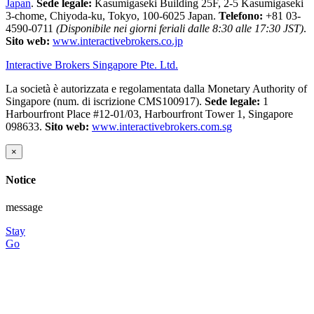
Japan
.
Sede legale:
Kasumigaseki Building 25F, 2-5 Kasumigaseki
3-chome, Chiyoda-ku, Tokyo, 100-6025 Japan.
Telefono:
+81 03-
4590-0711
(Disponibile nei giorni feriali dalle 8:30 alle 17:30 JST)
.
Sito web:
www.interactivebrokers.co.jp
Interactive Brokers Singapore Pte. Ltd.
La società è autorizzata e regolamentata dalla Monetary Authority of
Singapore (num. di iscrizione CMS100917).
Sede legale:
1
Harbourfront Place #12-01/03, Harbourfront Tower 1, Singapore
098633.
Sito web:
www.interactivebrokers.com.sg
×
Notice
message
Stay
Go