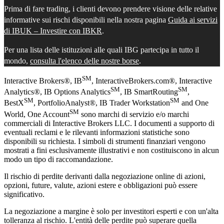
Prima di fare trading, i clienti devono prendere visione delle relative
informative sui rischi disponibili nella nostra pagina
Guida ai servizi
di IBUK – Investire con IBKR
.
Per una lista delle istituzioni alle quali IBG partecipa in tutto il
mondo,
consulta l'elenco delle nostre borse
.
SM
Interactive Brokers®, IB
, InteractiveBrokers.com®, Interactive
SM
SM
Analytics®, IB Options Analytics
, IB SmartRouting
,
SM
SM
BestX
, PortfolioAnalyst®, IB Trader Workstation
and One
SM
World, One Account
sono marchi di servizio e/o marchi
commerciali di Interactive Brokers LLC. I documenti a supporto di
eventuali reclami e le rilevanti informazioni statistiche sono
disponibili su richiesta. I simboli di strumenti finanziari vengono
mostrati a fini esclusivamente illustrativi e non costituiscono in alcun
modo un tipo di raccomandazione.
Il rischio di perdite derivanti dalla negoziazione online di azioni,
opzioni, future, valute, azioni estere e obbligazioni può essere
significativo.
La negoziazione a margine è solo per investitori esperti e con un'alta
tolleranza al rischio. L'entità delle perdite può superare quella