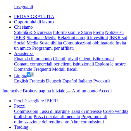
Insegnanti
PROVA GRATUITA
Opportunità di lavoro
Chi siamo
Solidità & Sicurezza
Informazioni e Storia
Premi
Notizie su
IBKR
Stampa e Media
Relazioni con gli investitori
IBKR sui
Social Media
Sostenibilità
Comunicazioni obbligatorie
Invita
un amico
Programmi per affiliati
Assistenza
Finanzia il tuo conto
Clienti privati
Clienti istituzionali
Contatti commerciali per clienti istituzionali
Esplora le nostre
Domande Frequenti
Moduli fiscali
Lingua
English
Français
Deutsch
Español
Italiano
Pусский
Interactive Brokers pagina iniziale
Apri un conto
Accedi
Perché scegliere IBKR?
Prezzi
Commissioni
Tassi di margine
Tassi di interesse
Costo vendita
titoli short
Prezzi dei dati di mercato
Programma di
ottimizzazione del rendimento
Altre commissioni
Trading