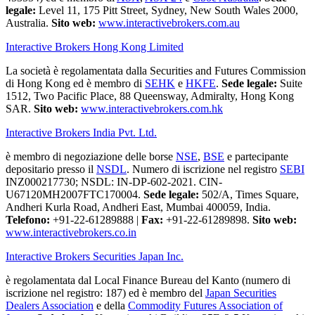
legale:
Level 11, 175 Pitt Street, Sydney, New South Wales 2000,
Australia.
Sito web:
www.interactivebrokers.com.au
Interactive Brokers Hong Kong Limited
La società è regolamentata dalla Securities and Futures Commission
di Hong Kong ed è membro di
SEHK
e
HKFE
.
Sede legale:
Suite
1512, Two Pacific Place, 88 Queensway, Admiralty, Hong Kong
SAR.
Sito web:
www.interactivebrokers.com.hk
Interactive Brokers India Pvt. Ltd.
è membro di negoziazione delle borse
NSE
,
BSE
e partecipante
depositario presso il
NSDL
. Numero di iscrizione nel registro
SEBI
INZ000217730; NSDL: IN-DP-602-2021. CIN-
U67120MH2007FTC170004.
Sede legale:
502/A, Times Square,
Andheri Kurla Road, Andheri East, Mumbai 400059, India.
Telefono:
+91-22-61289888
|
Fax:
+91-22-61289898.
Sito web:
www.interactivebrokers.co.in
Interactive Brokers Securities Japan Inc.
è regolamentata dal Local Finance Bureau del Kanto (numero di
iscrizione nel registro: 187) ed è membro del
Japan Securities
Dealers Association
e della
Commodity Futures Association of