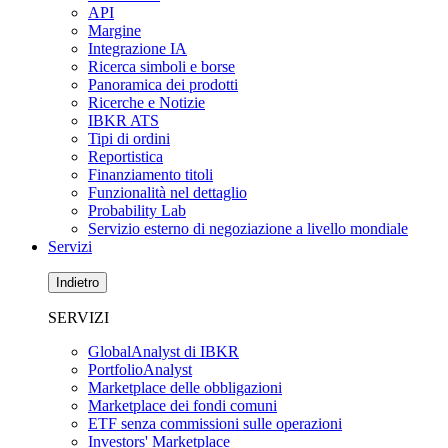
API
Margine
Integrazione IA
Ricerca simboli e borse
Panoramica dei prodotti
Ricerche e Notizie
IBKR ATS
Tipi di ordini
Reportistica
Finanziamento titoli
Funzionalità nel dettaglio
Probability Lab
Servizio esterno di negoziazione a livello mondiale
Servizi
Indietro
SERVIZI
GlobalAnalyst di IBKR
PortfolioAnalyst
Marketplace delle obbligazioni
Marketplace dei fondi comuni
ETF senza commissioni sulle operazioni
Investors' Marketplace