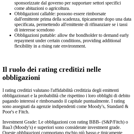
sponsorizzate dal governo per supportare settori specifici
come abitazioni o agricoltura.
Obbligazioni callable:
possono essere rimborsate
dall'emittente prima della scadenza, tipicamente dopo una data
specificata, permettendo all'emittente di rifinanziare se i tassi
di interesse scendono
Obbligazioni puttable:
allow the bondholder to demand early
repayment under certain conditions, providing additional
flexibility in a rising rate environment.
Il ruolo dei rating creditizi nelle
obbligazioni
I rating creditizi valutano l'affidabilità creditizia degli emittenti
obbligazionari e la probabilità che rispettino i loro obblighi di debito
pagando interessi e rimborsando il capitale puntualmente. I rating
sono assegnati da agenzie indipendenti come Moody's, Standard &
Poor's e Fitch.
Investment Grade:
Le obbligazioni con rating BBB- (S&P/Fitch) o
Baa3 (Moody's) e superiori sono considerate investment grade.
Queste obbligazioni comportano rischio più basso e tipicamente