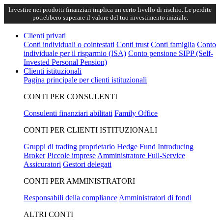
Investire nei prodotti finanziari implica un certo livello di rischio. Le perdite
potrebbero superare il valore del tuo investimento iniziale.
Clienti privati
Conti individuali o cointestati
Conti trust
Conti famiglia
Conto
individuale per il risparmio (ISA)
Conto pensione SIPP (Self-
Invested Personal Pension)
Clienti istituzionali
Pagina principale per clienti istituzionali
CONTI PER CONSULENTI
Consulenti finanziari abilitati
Family Office
CONTI PER CLIENTI ISTITUZIONALI
Gruppi di trading proprietario
Hedge Fund
Introducing
Broker
Piccole imprese
Amministratore Full-Service
Assicuratori
Gestori delegati
CONTI PER AMMINISTRATORI
Responsabili della compliance
Amministratori di fondi
ALTRI CONTI