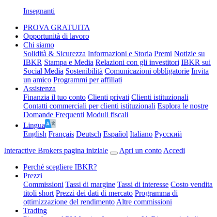
Insegnanti
PROVA GRATUITA
Opportunità di lavoro
Chi siamo
Solidità & Sicurezza
Informazioni e Storia
Premi
Notizie su
IBKR
Stampa e Media
Relazioni con gli investitori
IBKR sui
Social Media
Sostenibilità
Comunicazioni obbligatorie
Invita
un amico
Programmi per affiliati
Assistenza
Finanzia il tuo conto
Clienti privati
Clienti istituzionali
Contatti commerciali per clienti istituzionali
Esplora le nostre
Domande Frequenti
Moduli fiscali
Lingua
English
Français
Deutsch
Español
Italiano
Pусский
Interactive Brokers pagina iniziale
Apri un conto
Accedi
Perché scegliere IBKR?
Prezzi
Commissioni
Tassi di margine
Tassi di interesse
Costo vendita
titoli short
Prezzi dei dati di mercato
Programma di
ottimizzazione del rendimento
Altre commissioni
Trading