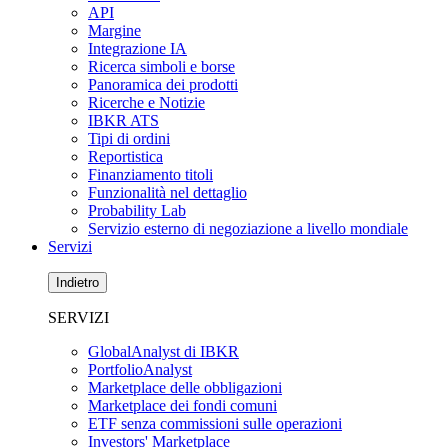
API
Margine
Integrazione IA
Ricerca simboli e borse
Panoramica dei prodotti
Ricerche e Notizie
IBKR ATS
Tipi di ordini
Reportistica
Finanziamento titoli
Funzionalità nel dettaglio
Probability Lab
Servizio esterno di negoziazione a livello mondiale
Servizi
Indietro
SERVIZI
GlobalAnalyst di IBKR
PortfolioAnalyst
Marketplace delle obbligazioni
Marketplace dei fondi comuni
ETF senza commissioni sulle operazioni
Investors' Marketplace