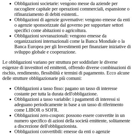
Obbligazioni societarie:
vengono messe da aziende per
raccogliere capitale per operazioni commerciali, espansione o
rifinanziamento di debiti esistenti..
Obbligazioni di agenzie governative:
vengono emesse da enti
o agenzie sponsorizzate dal governo per supportare settori
specifici come abitazioni o agricoltura.
Obbligazioni sovranazionali:
vengono emesse da
organizzazioni internazionali come la Banca Mondiale o la
Banca Europea per gli Investimenti per finanziare iniziative di
sviluppo globale e cooperazione.
Le obbligazioni variano per struttura per soddisfare le diverse
esigenze di investitori ed emittenti, offrendo diverse combinazioni di
rischio, rendimento, flessibilità e termini di pagamento. Ecco alcune
delle strutture obbligazionarie più comuni:
Obbligazioni a tasso fisso:
pagano un tasso di interesse
costante per tutta la durata dell'obbligazione.
Obbligazioni a tasso variabile:
i pagamenti di interessi si
adeguano periodicamente in base a un tasso di riferimento
come LIBOR o SOFR.
Obbligazioni zero-coupon:
possono essere convertite in un
numero specifico di azioni della società emittente, solitamente
a discrezione dell'obbligazionista.
Obbligazioni convertibili:
emesse da enti o agenzie