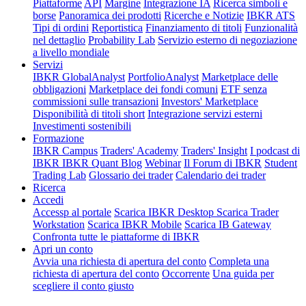
Piattaforme
API
Margine
Integrazione IA
Ricerca simboli e
borse
Panoramica dei prodotti
Ricerche e Notizie
IBKR ATS
Tipi di ordini
Reportistica
Finanziamento di titoli
Funzionalità
nel dettaglio
Probability Lab
Servizio esterno di negoziazione
a livello mondiale
Servizi
IBKR GlobalAnalyst
PortfolioAnalyst
Marketplace delle
obbligazioni
Marketplace dei fondi comuni
ETF senza
commissioni sulle transazioni
Investors' Marketplace
Disponibilità di titoli short
Integrazione servizi esterni
Investimenti sostenibili
Formazione
IBKR Campus
Traders' Academy
Traders' Insight
I podcast di
IBKR
IBKR Quant Blog
Webinar
Il Forum di IBKR
Student
Trading Lab
Glossario dei trader
Calendario dei trader
Ricerca
Accedi
Accessp al portale
Scarica IBKR Desktop
Scarica Trader
Workstation
Scarica IBKR Mobile
Scarica IB Gateway
Confronta tutte le piattaforme di IBKR
Apri un conto
Avvia una richiesta di apertura del conto
Completa una
richiesta di apertura del conto
Occorrente
Una guida per
scegliere il conto giusto