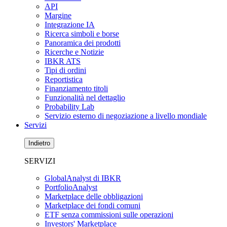
API
Margine
Integrazione IA
Ricerca simboli e borse
Panoramica dei prodotti
Ricerche e Notizie
IBKR ATS
Tipi di ordini
Reportistica
Finanziamento titoli
Funzionalità nel dettaglio
Probability Lab
Servizio esterno di negoziazione a livello mondiale
Servizi
Indietro
SERVIZI
GlobalAnalyst di IBKR
PortfolioAnalyst
Marketplace delle obbligazioni
Marketplace dei fondi comuni
ETF senza commissioni sulle operazioni
Investors' Marketplace