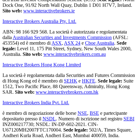
Dock One, 91/92 North Wall Quay, Dublin 1 D01 H7V7, Ireland.
Sito web:
www.interactivebrokers.ie
Interactive Brokers Australia Pty. Ltd.
ABN: 98 166 929 568. La società è autorizzata e regolamentata
dalla
Australian Securities and Investments Commission
(AFSL:
453554) ed è membro di
ASX
,
ASX 24
e
Cboe Australia
.
Sede
legale:
Level 11, 175 Pitt Street, Sydney, New South Wales 2000,
Australia.
Sito web:
www.interactivebrokers.com.au
Interactive Brokers Hong Kong Limited
La società è regolamentata dalla Securities and Futures Commission
di Hong Kong ed è membro di
SEHK
e
HKFE
.
Sede legale:
Suite
1512, Two Pacific Place, 88 Queensway, Admiralty, Hong Kong
SAR.
Sito web:
www.interactivebrokers.com.hk
Interactive Brokers India Pvt. Ltd.
è membro di negoziazione delle borse
NSE
,
BSE
e partecipante
depositario presso il
NSDL
. Numero di iscrizione nel registro
SEBI
INZ000217730; NSDL: IN-DP-602-2021. CIN-
U67120MH2007FTC170004.
Sede legale:
502/A, Times Square,
Andheri Kurla Road, Andheri East, Mumbai 400059, India.