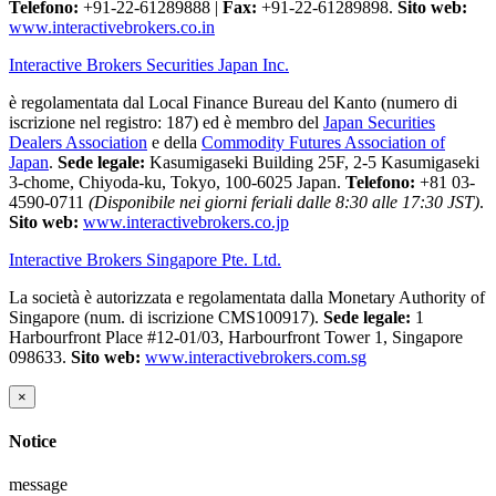
Telefono:
+91-22-61289888
|
Fax:
+91-22-61289898.
Sito web:
www.interactivebrokers.co.in
Interactive Brokers Securities Japan Inc.
è regolamentata dal Local Finance Bureau del Kanto (numero di
iscrizione nel registro: 187) ed è membro del
Japan Securities
Dealers Association
e della
Commodity Futures Association of
Japan
.
Sede legale:
Kasumigaseki Building 25F, 2-5 Kasumigaseki
3-chome, Chiyoda-ku, Tokyo, 100-6025 Japan.
Telefono:
+81 03-
4590-0711
(Disponibile nei giorni feriali dalle 8:30 alle 17:30 JST)
.
Sito web:
www.interactivebrokers.co.jp
Interactive Brokers Singapore Pte. Ltd.
La società è autorizzata e regolamentata dalla Monetary Authority of
Singapore (num. di iscrizione CMS100917).
Sede legale:
1
Harbourfront Place #12-01/03, Harbourfront Tower 1, Singapore
098633.
Sito web:
www.interactivebrokers.com.sg
×
Notice
message