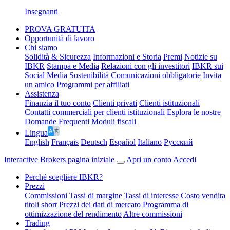
Insegnanti
PROVA GRATUITA
Opportunità di lavoro
Chi siamo
Solidità & Sicurezza
Informazioni e Storia
Premi
Notizie su
IBKR
Stampa e Media
Relazioni con gli investitori
IBKR sui
Social Media
Sostenibilità
Comunicazioni obbligatorie
Invita
un amico
Programmi per affiliati
Assistenza
Finanzia il tuo conto
Clienti privati
Clienti istituzionali
Contatti commerciali per clienti istituzionali
Esplora le nostre
Domande Frequenti
Moduli fiscali
Lingua
English
Français
Deutsch
Español
Italiano
Pусский
Interactive Brokers pagina iniziale
Apri un conto
Accedi
Perché scegliere IBKR?
Prezzi
Commissioni
Tassi di margine
Tassi di interesse
Costo vendita
titoli short
Prezzi dei dati di mercato
Programma di
ottimizzazione del rendimento
Altre commissioni
Trading