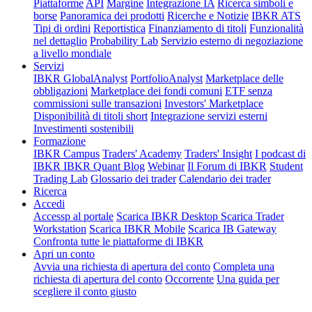
Piattaforme
API
Margine
Integrazione IA
Ricerca simboli e
borse
Panoramica dei prodotti
Ricerche e Notizie
IBKR ATS
Tipi di ordini
Reportistica
Finanziamento di titoli
Funzionalità
nel dettaglio
Probability Lab
Servizio esterno di negoziazione
a livello mondiale
Servizi
IBKR GlobalAnalyst
PortfolioAnalyst
Marketplace delle
obbligazioni
Marketplace dei fondi comuni
ETF senza
commissioni sulle transazioni
Investors' Marketplace
Disponibilità di titoli short
Integrazione servizi esterni
Investimenti sostenibili
Formazione
IBKR Campus
Traders' Academy
Traders' Insight
I podcast di
IBKR
IBKR Quant Blog
Webinar
Il Forum di IBKR
Student
Trading Lab
Glossario dei trader
Calendario dei trader
Ricerca
Accedi
Accessp al portale
Scarica IBKR Desktop
Scarica Trader
Workstation
Scarica IBKR Mobile
Scarica IB Gateway
Confronta tutte le piattaforme di IBKR
Apri un conto
Avvia una richiesta di apertura del conto
Completa una
richiesta di apertura del conto
Occorrente
Una guida per
scegliere il conto giusto