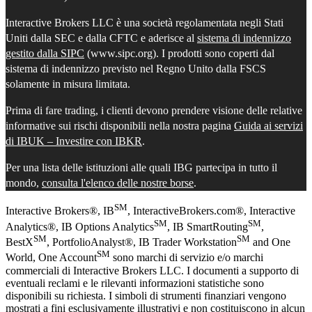
Interactive Brokers LLC è una società regolamentata negli Stati
Uniti dalla SEC e dalla CFTC e aderisce al
sistema di indennizzo
gestito dalla SIPC
(www.sipc.org). I prodotti sono coperti dal
sistema di indennizzo previsto nel Regno Unito dalla FSCS
solamente in misura limitata.
Prima di fare trading, i clienti devono prendere visione delle relative
informative sui rischi disponibili nella nostra pagina
Guida ai servizi
di IBUK – Investire con IBKR
.
Per una lista delle istituzioni alle quali IBG partecipa in tutto il
mondo,
consulta l'elenco delle nostre borse
.
SM
Interactive Brokers®, IB
, InteractiveBrokers.com®, Interactive
SM
SM
Analytics®, IB Options Analytics
, IB SmartRouting
,
SM
SM
BestX
, PortfolioAnalyst®, IB Trader Workstation
and One
SM
World, One Account
sono marchi di servizio e/o marchi
commerciali di Interactive Brokers LLC. I documenti a supporto di
eventuali reclami e le rilevanti informazioni statistiche sono
disponibili su richiesta. I simboli di strumenti finanziari vengono
mostrati a fini esclusivamente illustrativi e non costituiscono in alcun