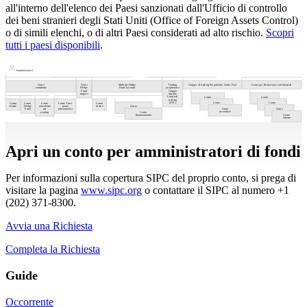
all'interno dell'elenco dei Paesi sanzionati dall'Ufficio di controllo
dei beni stranieri degli Stati Uniti (Office of Foreign Assets Control)
o di simili elenchi, o di altri Paesi considerati ad alto rischio.
Scopri
tutti i paesi disponibili
.
Amministratore
Conto
Conto
Multiple Hedge
Trading
Gruppo di trading
Proprietario
Conto Pool
Conto per Broker
non confidenziali
consulente
Hedge
Fund Account
proprietario
Fund
Gruppo
singolo
distinto
Limite di
Conto
Conto
trading
secondario
Cliente
(STL)
Conto
Conto
Conto
Conto
Conto
Conto Trust
Conto
secondario
Cliente
cliente
Hedge
consulente
piano
cliente
Conto
Conto
Conto
Fund
per
pensionistico
finanziamento
secondario
Cliente
trading
Conto
Conto
finanziamento
Cliente
Apri un conto per amministratori di fondi
Per informazioni sulla copertura SIPC del proprio conto, si prega di
visitare la pagina
www.sipc.org
o contattare il SIPC al numero
+1
(202) 371-8300.
Avvia una Richiesta
Completa la Richiesta
Guide
Occorrente