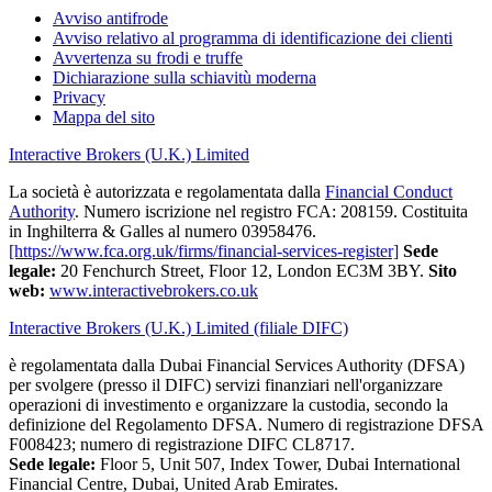
Avviso antifrode
Avviso relativo al programma di identificazione dei clienti
Avvertenza su frodi e truffe
Dichiarazione sulla schiavitù moderna
Privacy
Mappa del sito
Interactive Brokers (U.K.) Limited
La società è autorizzata e regolamentata dalla
Financial Conduct
Authority
. Numero iscrizione nel registro FCA: 208159. Costituita
in Inghilterra & Galles al numero 03958476.
[https://www.fca.org.uk/firms/financial-services-register]
Sede
legale:
20 Fenchurch Street, Floor 12, London EC3M 3BY.
Sito
web:
www.interactivebrokers.co.uk
Interactive Brokers (U.K.) Limited (filiale DIFC)
è regolamentata dalla Dubai Financial Services Authority (DFSA)
per svolgere (presso il DIFC) servizi finanziari nell'organizzare
operazioni di investimento e organizzare la custodia, secondo la
definizione del Regolamento DFSA. Numero di registrazione DFSA
F008423; numero di registrazione DIFC CL8717.
Sede legale:
Floor 5, Unit 507, Index Tower, Dubai International
Financial Centre, Dubai, United Arab Emirates.