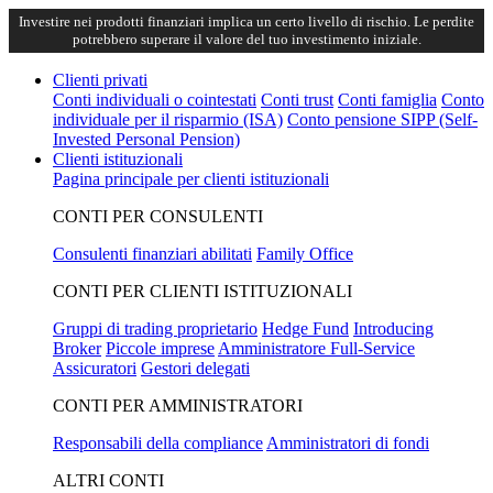
Investire nei prodotti finanziari implica un certo livello di rischio. Le perdite
potrebbero superare il valore del tuo investimento iniziale.
Clienti privati
Conti individuali o cointestati
Conti trust
Conti famiglia
Conto
individuale per il risparmio (ISA)
Conto pensione SIPP (Self-
Invested Personal Pension)
Clienti istituzionali
Pagina principale per clienti istituzionali
CONTI PER CONSULENTI
Consulenti finanziari abilitati
Family Office
CONTI PER CLIENTI ISTITUZIONALI
Gruppi di trading proprietario
Hedge Fund
Introducing
Broker
Piccole imprese
Amministratore Full-Service
Assicuratori
Gestori delegati
CONTI PER AMMINISTRATORI
Responsabili della compliance
Amministratori di fondi
ALTRI CONTI