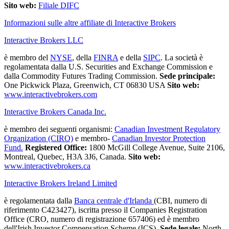
Sito web:
Filiale DIFC
Informazioni sulle altre affiliate di Interactive Brokers
Interactive Brokers LLC
è membro del
NYSE
, della
FINRA
e della
SIPC
. La società è
regolamentata dalla U.S. Securities and Exchange Commission e
dalla Commodity Futures Trading Commission.
Sede principale:
One Pickwick Plaza, Greenwich, CT 06830 USA
Sito web:
www.interactivebrokers.com
Interactive Brokers Canada Inc.
è membro dei seguenti organismi:
Canadian Investment Regulatory
Organization (CIRO)
e membro-
Canadian Investor Protection
Fund.
Registered Office:
1800 McGill College Avenue, Suite 2106,
Montreal, Quebec, H3A 3J6, Canada.
Sito web:
www.interactivebrokers.ca
Interactive Brokers Ireland Limited
è regolamentata dalla
Banca centrale d'Irlanda
(CBI, numero di
riferimento C423427), iscritta presso il Companies Registration
Office (CRO, numero di registrazione 657406) ed è membro
dell'Irish Investor Compensation Scheme (ICS).
Sede legale:
North