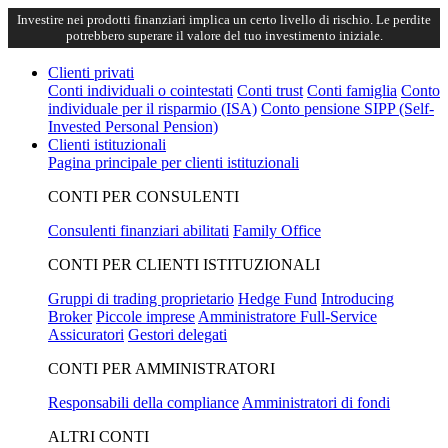
Investire nei prodotti finanziari implica un certo livello di rischio. Le perdite
potrebbero superare il valore del tuo investimento iniziale.
Clienti privati
Conti individuali o cointestati
Conti trust
Conti famiglia
Conto
individuale per il risparmio (ISA)
Conto pensione SIPP (Self-
Invested Personal Pension)
Clienti istituzionali
Pagina principale per clienti istituzionali
CONTI PER CONSULENTI
Consulenti finanziari abilitati
Family Office
CONTI PER CLIENTI ISTITUZIONALI
Gruppi di trading proprietario
Hedge Fund
Introducing
Broker
Piccole imprese
Amministratore Full-Service
Assicuratori
Gestori delegati
CONTI PER AMMINISTRATORI
Responsabili della compliance
Amministratori di fondi
ALTRI CONTI