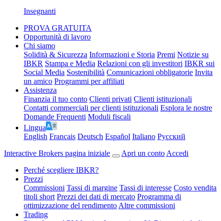
Insegnanti
PROVA GRATUITA
Opportunità di lavoro
Chi siamo
Solidità & Sicurezza
Informazioni e Storia
Premi
Notizie su
IBKR
Stampa e Media
Relazioni con gli investitori
IBKR sui
Social Media
Sostenibilità
Comunicazioni obbligatorie
Invita
un amico
Programmi per affiliati
Assistenza
Finanzia il tuo conto
Clienti privati
Clienti istituzionali
Contatti commerciali per clienti istituzionali
Esplora le nostre
Domande Frequenti
Moduli fiscali
Lingua
English
Français
Deutsch
Español
Italiano
Pусский
Interactive Brokers pagina iniziale
Apri un conto
Accedi
Perché scegliere IBKR?
Prezzi
Commissioni
Tassi di margine
Tassi di interesse
Costo vendita
titoli short
Prezzi dei dati di mercato
Programma di
ottimizzazione del rendimento
Altre commissioni
Trading