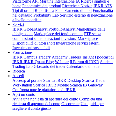
Piattaforme
API
Margine
Integrazione IA
Ricerca simboli e
borse
Panoramica dei prodotti
Ricerche e Notizie
IBKR ATS
Tipi di ordini
Reportistica
Finanziamento di titoli
Funzionalità
nel dettaglio
Probability Lab
Servizio esterno di negoziazione
a livello mondiale
Servizi
IBKR GlobalAnalyst
PortfolioAnalyst
Marketplace delle
obbligazioni
Marketplace dei fondi comuni
ETF senza
commissioni sulle transazioni
Investors' Marketplace
Disponibilità di titoli short
Integrazione servizi esterni
Investimenti sostenibili
Formazione
IBKR Campus
Traders' Academy
Traders' Insight
I podcast di
IBKR
IBKR Quant Blog
Webinar
Il Forum di IBKR
Student
Trading Lab
Glossario dei trader
Calendario dei trader
Ricerca
Accedi
Accessp al portale
Scarica IBKR Desktop
Scarica Trader
Workstation
Scarica IBKR Mobile
Scarica IB Gateway
Confronta tutte le piattaforme di IBKR
Apri un conto
Avvia una richiesta di apertura del conto
Completa una
richiesta di apertura del conto
Occorrente
Una guida per
scegliere il conto giusto