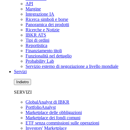
API
Margine
Integrazione IA
Ricerca simboli e borse
Panoramica dei prodotti
Ricerche e Notizie
IBKR ATS
Tipi di ordini
Reportistica
Finanziamento titoli
Funzionalità nel dettaglio
Probability Lab
Servizio esterno di negoziazione a livello mondiale
Servizi
Indietro
SERVIZI
GlobalAnalyst di IBKR
PortfolioAnalyst
Marketplace delle obbligazioni
Marketplace dei fondi comuni
ETF senza commissioni sulle operazioni
Investors' Marketplace