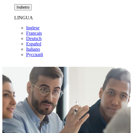
Indietro
LINGUA
Inglese
Français
Deutsch
Español
Italiano
Pусский