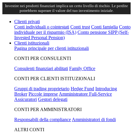
Investire nei prodotti finanziari implica un certo livello di rischio. Le perdite
potrebbero superare il valore del tuo investimento iniziale.
Clienti privati
Conti individuali o cointestati
Conti trust
Conti famiglia
Conto
individuale per il risparmio (ISA)
Conto pensione SIPP (Self-
Invested Personal Pension)
Clienti istituzionali
Pagina principale per clienti istituzionali
CONTI PER CONSULENTI
Consulenti finanziari abilitati
Family Office
CONTI PER CLIENTI ISTITUZIONALI
Gruppi di trading proprietario
Hedge Fund
Introducing
Broker
Piccole imprese
Amministratore Full-Service
Assicuratori
Gestori delegati
CONTI PER AMMINISTRATORI
Responsabili della compliance
Amministratori di fondi
ALTRI CONTI