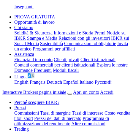
Insegnanti
PROVA GRATUITA
Opportunità di lavoro
Chi siamo
Solidità & Sicurezza
Informazioni e Storia
Premi
Notizie su
IBKR
Stampa e Media
Relazioni con gli investitori
IBKR sui
Social Media
Sostenibilità
Comunicazioni obbligatorie
Invita
un amico
Programmi per affiliati
Assistenza
Finanzia il tuo conto
Clienti privati
Clienti istituzionali
Contatti commerciali per clienti istituzionali
Esplora le nostre
Domande Frequenti
Moduli fiscali
Lingua
English
Français
Deutsch
Español
Italiano
Pусский
Interactive Brokers pagina iniziale
Apri un conto
Accedi
Perché scegliere IBKR?
Prezzi
Commissioni
Tassi di margine
Tassi di interesse
Costo vendita
titoli short
Prezzi dei dati di mercato
Programma di
ottimizzazione del rendimento
Altre commissioni
Trading