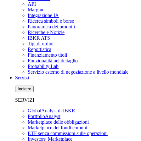
API
Margine
Integrazione IA
Ricerca simboli e borse
Panoramica dei prodotti
Ricerche e Notizie
IBKR ATS
Tipi di ordini
Reportistica
Finanziamento titoli
Funzionalità nel dettaglio
Probability Lab
Servizio esterno di negoziazione a livello mondiale
Servizi
Indietro
SERVIZI
GlobalAnalyst di IBKR
PortfolioAnalyst
Marketplace delle obbligazioni
Marketplace dei fondi comuni
ETF senza commissioni sulle operazioni
Investors' Marketplace