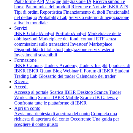
Piattaforme
API
Margine
Integrazione IA
Ricerca simboli e
borse
Panoramica dei prodotti
Ricerche e Notizie
IBKR ATS
Tipi di ordini
Reportistica
Finanziamento di titoli
Funzionalità
nel dettaglio
Probability Lab
Servizio esterno di negoziazione
a livello mondiale
Servizi
IBKR GlobalAnalyst
PortfolioAnalyst
Marketplace delle
obbligazioni
Marketplace dei fondi comuni
ETF senza
commissioni sulle transazioni
Investors' Marketplace
Disponibilità di titoli short
Integrazione servizi esterni
Investimenti sostenibili
Formazione
IBKR Campus
Traders' Academy
Traders' Insight
I podcast di
IBKR
IBKR Quant Blog
Webinar
Il Forum di IBKR
Student
Trading Lab
Glossario dei trader
Calendario dei trader
Ricerca
Accedi
Accessp al portale
Scarica IBKR Desktop
Scarica Trader
Workstation
Scarica IBKR Mobile
Scarica IB Gateway
Confronta tutte le piattaforme di IBKR
Apri un conto
Avvia una richiesta di apertura del conto
Completa una
richiesta di apertura del conto
Occorrente
Una guida per
scegliere il conto giusto