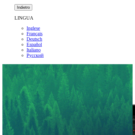
Indietro
LINGUA
Inglese
Français
Deutsch
Español
Italiano
Pусский
Investi in maniera responsabile
I punteggi su ambiente, benessere sociale e governance (ESG) sono
disponibili su tutte le nostre piattaforme.
Scarica la Guida ESG
Prova le nostre piattaforme