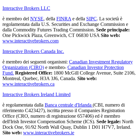
Interactive Brokers LLC
è membro del
NYSE
, della
FINRA
e della
SIPC
. La società è
regolamentata dalla U.S. Securities and Exchange Commission e
dalla Commodity Futures Trading Commission.
Sede principale:
One Pickwick Plaza, Greenwich, CT 06830 USA
Sito web:
www.interactivebrokers.com
Interactive Brokers Canada Inc.
è membro dei seguenti organismi:
Canadian Investment Regulatory
Organization (CIRO)
e membro-
Canadian Investor Protection
Fund.
Registered Office:
1800 McGill College Avenue, Suite 2106,
Montreal, Quebec, H3A 3J6, Canada.
Sito web:
www.interactivebrokers.ca
Interactive Brokers Ireland Limited
è regolamentata dalla
Banca centrale d'Irlanda
(CBI, numero di
riferimento C423427), iscritta presso il Companies Registration
Office (CRO, numero di registrazione 657406) ed è membro
dell'Irish Investor Compensation Scheme (ICS).
Sede legale:
North
Dock One, 91/92 North Wall Quay, Dublin 1 D01 H7V7, Ireland.
Sito web:
www.interactivebrokers.ie