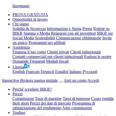
Insegnanti
PROVA GRATUITA
Opportunità di lavoro
Chi siamo
Solidità & Sicurezza
Informazioni e Storia
Premi
Notizie su
IBKR
Stampa e Media
Relazioni con gli investitori
IBKR sui
Social Media
Sostenibilità
Comunicazioni obbligatorie
Invita
un amico
Programmi per affiliati
Assistenza
Finanzia il tuo conto
Clienti privati
Clienti istituzionali
Contatti commerciali per clienti istituzionali
Esplora le nostre
Domande Frequenti
Moduli fiscali
Lingua
English
Français
Deutsch
Español
Italiano
Pусский
Interactive Brokers pagina iniziale
Apri un conto
Accedi
Perché scegliere IBKR?
Prezzi
Commissioni
Tassi di margine
Tassi di interesse
Costo vendita
titoli short
Prezzi dei dati di mercato
Programma di
ottimizzazione del rendimento
Altre commissioni
Trading