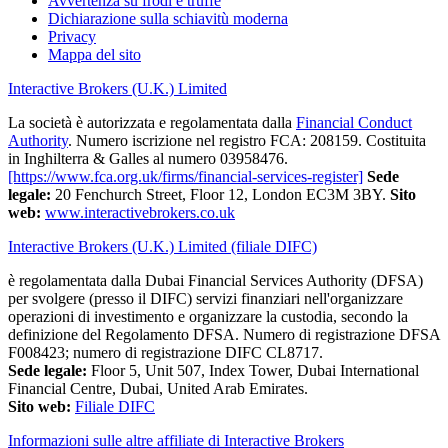
Avvertenza su frodi e truffe
Dichiarazione sulla schiavitù moderna
Privacy
Mappa del sito
Interactive Brokers (U.K.) Limited
La società è autorizzata e regolamentata dalla
Financial Conduct
Authority
. Numero iscrizione nel registro FCA: 208159. Costituita
in Inghilterra & Galles al numero 03958476.
[https://www.fca.org.uk/firms/financial-services-register]
Sede
legale:
20 Fenchurch Street, Floor 12, London EC3M 3BY.
Sito
web:
www.interactivebrokers.co.uk
Interactive Brokers (U.K.) Limited (filiale DIFC)
è regolamentata dalla Dubai Financial Services Authority (DFSA)
per svolgere (presso il DIFC) servizi finanziari nell'organizzare
operazioni di investimento e organizzare la custodia, secondo la
definizione del Regolamento DFSA. Numero di registrazione DFSA
F008423; numero di registrazione DIFC CL8717.
Sede legale:
Floor 5, Unit 507, Index Tower, Dubai International
Financial Centre, Dubai, United Arab Emirates.
Sito web:
Filiale DIFC
Informazioni sulle altre affiliate di Interactive Brokers