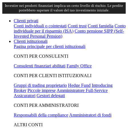
Investire nei prodotti finanziari implica un certo livello di rischio. Le perdite
potrebbero superare il valore del tuo investimento iniziale.
Clienti privati
Conti individuali o cointestati
Conti trust
Conti famiglia
Conto
individuale per il risparmio (ISA)
Conto pensione SIPP (Self-
Invested Personal Pension)
Clienti istituzionali
Pagina principale per clienti istituzionali
CONTI PER CONSULENTI
Consulenti finanziari abilitati
Family Office
CONTI PER CLIENTI ISTITUZIONALI
Gruppi di trading proprietario
Hedge Fund
Introducing
Broker
Piccole imprese
Amministratore Full-Service
Assicuratori
Gestori delegati
CONTI PER AMMINISTRATORI
Responsabili della compliance
Amministratori di fondi
ALTRI CONTI