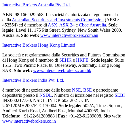
Interactive Brokers Australia Pty. Ltd.
ABN: 98 166 929 568. La società è autorizzata e regolamentata
dalla
Australian Securities and Investments Commission
(AFSL:
453554) ed è membro di
ASX
,
ASX 24
e
Cboe Australia
.
Sede
legale:
Level 11, 175 Pitt Street, Sydney, New South Wales 2000,
Australia.
Sito web:
www.interactivebrokers.com.au
Interactive Brokers Hong Kong Limited
La società è regolamentata dalla Securities and Futures Commission
di Hong Kong ed è membro di
SEHK
e
HKFE
.
Sede legale:
Suite
1512, Two Pacific Place, 88 Queensway, Admiralty, Hong Kong
SAR.
Sito web:
www.interactivebrokers.com.hk
Interactive Brokers India Pvt. Ltd.
è membro di negoziazione delle borse
NSE
,
BSE
e partecipante
depositario presso il
NSDL
. Numero di iscrizione nel registro
SEBI
INZ000217730; NSDL: IN-DP-602-2021. CIN-
U67120MH2007FTC170004.
Sede legale:
502/A, Times Square,
Andheri Kurla Road, Andheri East, Mumbai 400059, India.
Telefono:
+91-22-61289888
|
Fax:
+91-22-61289898.
Sito web:
www.interactivebrokers.co.in