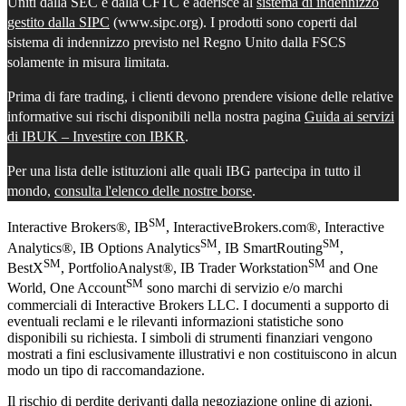
Uniti dalla SEC e dalla CFTC e aderisce al
sistema di indennizzo
gestito dalla SIPC
(www.sipc.org). I prodotti sono coperti dal
sistema di indennizzo previsto nel Regno Unito dalla FSCS
solamente in misura limitata.
Prima di fare trading, i clienti devono prendere visione delle relative
informative sui rischi disponibili nella nostra pagina
Guida ai servizi
di IBUK – Investire con IBKR
.
Per una lista delle istituzioni alle quali IBG partecipa in tutto il
mondo,
consulta l'elenco delle nostre borse
.
SM
Interactive Brokers®, IB
, InteractiveBrokers.com®, Interactive
SM
SM
Analytics®, IB Options Analytics
, IB SmartRouting
,
SM
SM
BestX
, PortfolioAnalyst®, IB Trader Workstation
and One
SM
World, One Account
sono marchi di servizio e/o marchi
commerciali di Interactive Brokers LLC. I documenti a supporto di
eventuali reclami e le rilevanti informazioni statistiche sono
disponibili su richiesta. I simboli di strumenti finanziari vengono
mostrati a fini esclusivamente illustrativi e non costituiscono in alcun
modo un tipo di raccomandazione.
Il rischio di perdite derivanti dalla negoziazione online di azioni,