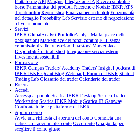
Piattaforme
API
Margine
Integrazione IA
Ricerca simboli e
borse
Panoramica dei prodotti
Ricerche e Notizie
IBKR ATS
Tipi di ordini
Reportistica
Finanziamento di titoli
Funzionalità
nel dettaglio
Probability Lab
Servizio esterno di negoziazione
a livello mondiale
Servizi
IBKR GlobalAnalyst
PortfolioAnalyst
Marketplace delle
obbligazioni
Marketplace dei fondi comuni
ETF senza
commissioni sulle transazioni
Investors' Marketplace
Disponibilità di titoli short
Integrazione servizi esterni
Investimenti sostenibili
Formazione
IBKR Campus
Traders' Academy
Traders' Insight
I podcast di
IBKR
IBKR Quant Blog
Webinar
Il Forum di IBKR
Student
Trading Lab
Glossario dei trader
Calendario dei trader
Ricerca
Accedi
Accessp al portale
Scarica IBKR Desktop
Scarica Trader
Workstation
Scarica IBKR Mobile
Scarica IB Gateway
Confronta tutte le piattaforme di IBKR
Apri un conto
Avvia una richiesta di apertura del conto
Completa una
richiesta di apertura del conto
Occorrente
Una guida per
scegliere il conto giusto