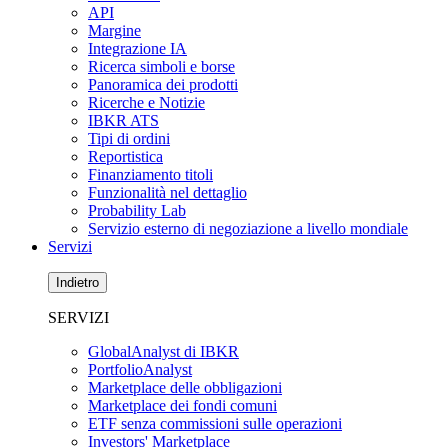
API
Margine
Integrazione IA
Ricerca simboli e borse
Panoramica dei prodotti
Ricerche e Notizie
IBKR ATS
Tipi di ordini
Reportistica
Finanziamento titoli
Funzionalità nel dettaglio
Probability Lab
Servizio esterno di negoziazione a livello mondiale
Servizi
Indietro
SERVIZI
GlobalAnalyst di IBKR
PortfolioAnalyst
Marketplace delle obbligazioni
Marketplace dei fondi comuni
ETF senza commissioni sulle operazioni
Investors' Marketplace