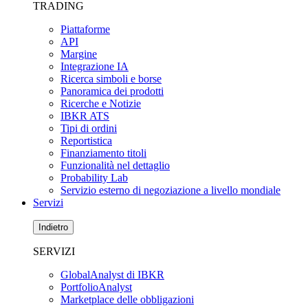
TRADING
Piattaforme
API
Margine
Integrazione IA
Ricerca simboli e borse
Panoramica dei prodotti
Ricerche e Notizie
IBKR ATS
Tipi di ordini
Reportistica
Finanziamento titoli
Funzionalità nel dettaglio
Probability Lab
Servizio esterno di negoziazione a livello mondiale
Servizi
Indietro
SERVIZI
GlobalAnalyst di IBKR
PortfolioAnalyst
Marketplace delle obbligazioni