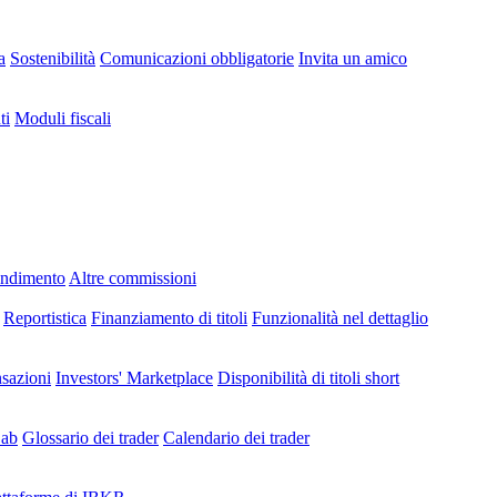
a
Sostenibilità
Comunicazioni obbligatorie
Invita un amico
ti
Moduli fiscali
endimento
Altre commissioni
Reportistica
Finanziamento di titoli
Funzionalità nel dettaglio
nsazioni
Investors' Marketplace
Disponibilità di titoli short
Lab
Glossario dei trader
Calendario dei trader