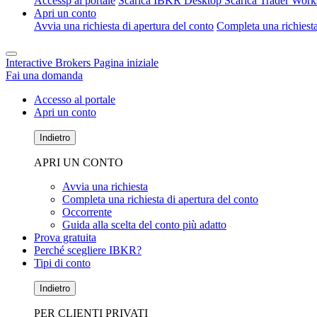
Accessp al portale
Scarica IBKR Desktop
Scarica Trader Work
Apri un conto
Avvia una richiesta di apertura del conto
Completa una richiesta
Interactive Brokers Pagina iniziale
Fai una domanda
Accesso al portale
Apri un conto
Indietro
APRI UN CONTO
Avvia una richiesta
Completa una richiesta di apertura del conto
Occorrente
Guida alla scelta del conto più adatto
Prova gratuita
Perché scegliere IBKR?
Tipi di conto
Indietro
PER CLIENTI PRIVATI