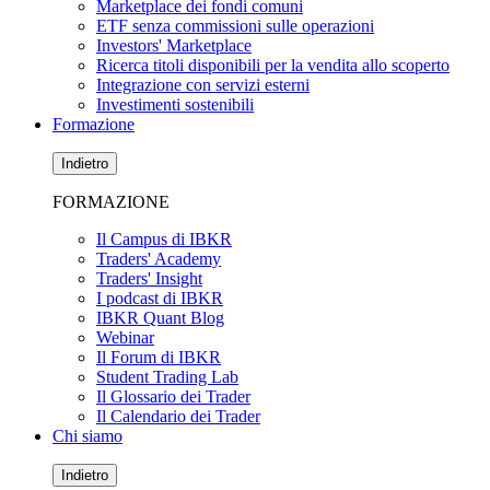
Marketplace dei fondi comuni
ETF senza commissioni sulle operazioni
Investors' Marketplace
Ricerca titoli disponibili per la vendita allo scoperto
Integrazione con servizi esterni
Investimenti sostenibili
Formazione
Indietro
FORMAZIONE
Il Campus di IBKR
Traders' Academy
Traders' Insight
I podcast di IBKR
IBKR Quant Blog
Webinar
Il Forum di IBKR
Student Trading Lab
Il Glossario dei Trader
Il Calendario dei Trader
Chi siamo
Indietro