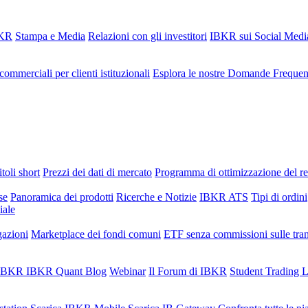
BKR
Stampa e Media
Relazioni con gli investitori
IBKR sui Social Medi
commerciali per clienti istituzionali
Esplora le nostre Domande Frequen
toli short
Prezzi dei dati di mercato
Programma di ottimizzazione del r
se
Panoramica dei prodotti
Ricerche e Notizie
IBKR ATS
Tipi di ordini
iale
gazioni
Marketplace dei fondi comuni
ETF senza commissioni sulle tra
i IBKR
IBKR Quant Blog
Webinar
Il Forum di IBKR
Student Trading 