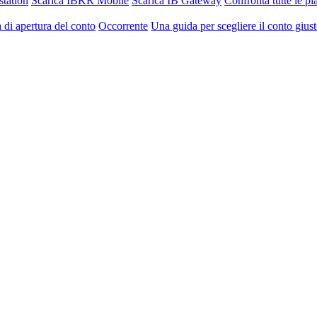
station
Scarica IBKR Mobile
Scarica IB Gateway
Confronta tutte le p
 di apertura del conto
Occorrente
Una guida per scegliere il conto gius