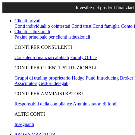
Investire nei prodotti finanziari
Clienti privati
Conti individuali o cointestati
Conti trust
Conti famiglia
Conto i
Clienti istituzionali
Pagina principale per clienti istituzionali
CONTI PER CONSULENTI
Consulenti finanziari abilitati
Family Office
CONTI PER CLIENTI ISTITUZIONALI
Gruppi di trading proprietario
Hedge Fund
Introducing Broker
Assicuratori
Gestori delegati
CONTI PER AMMINISTRATORI
Responsabili della compliance
Amministratori di fondi
ALTRI CONTI
Insegnanti
PROVA GRATUITA