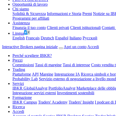
Opportunità di lavoro
Chi siamo
Solidità & Sicurezza
Informazioni e Storia
Premi
Notizie su I
Programmi per affiliati
Assistenza
Finanzia il tuo conto
Clienti privati
Clienti istituzionali
Contatti 
Lingua
English
Français
Deutsch
Español
Italiano
Pусский
Interactive Brokers pagina iniziale
Apri un conto
Accedi
Perché scegliere IBKR?
Prezzi
Commissioni
Tassi di margine
Tassi di interesse
Costo vendita ti
Trading
Piattaforme
API
Margine
Integrazione IA
Ricerca simboli e bor
Probability Lab
Servizio esterno di negoziazione a livello mond
Servizi
IBKR GlobalAnalyst
PortfolioAnalyst
Marketplace delle obbli
Integrazione servizi esterni
Investimenti sostenibili
Formazione
IBKR Campus
Traders' Academy
Traders' Insight
I podcast d
Ricerca
Accedi