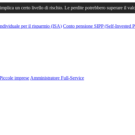
 implica un certo livello di rischio. Le perdite potrebbero superare il val
ndividuale per il risparmio (ISA)
Conto pensione SIPP (Self-Invested P
Piccole imprese
Amministratore Full-Service