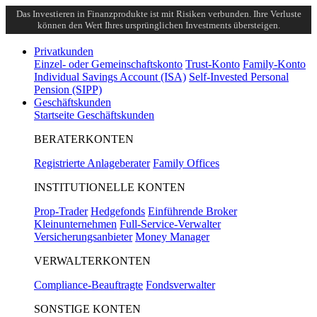
Das Investieren in Finanzprodukte ist mit Risiken verbunden. Ihre Verluste
können den Wert Ihres ursprünglichen Investments übersteigen.
Privatkunden
Einzel- oder Gemeinschaftskonto
Trust-Konto
Family-Konto
Individual Savings Account (ISA)
Self-Invested Personal
Pension (SIPP)
Geschäftskunden
Startseite Geschäftskunden
BERATERKONTEN
Registrierte Anlageberater
Family Offices
INSTITUTIONELLE KONTEN
Prop-Trader
Hedgefonds
Einführende Broker
Kleinunternehmen
Full-Service-Verwalter
Versicherungsanbieter
Money Manager
VERWALTERKONTEN
Compliance-Beauftragte
Fondsverwalter
SONSTIGE KONTEN