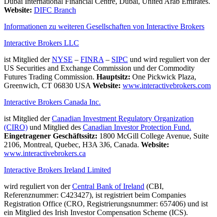
Dubai International Financial Centre, Dubai, United Arab Emirates.
Website:
DIFC Branch
Informationen zu weiteren Gesellschaften von Interactive Brokers
Interactive Brokers LLC
ist Mitglied der
NYSE
–
FINRA
–
SIPC
und wird reguliert von der
US Securities and Exchange Commission und der Commodity
Futures Trading Commission.
Hauptsitz:
One Pickwick Plaza,
Greenwich, CT 06830 USA
Website:
www.interactivebrokers.com
Interactive Brokers Canada Inc.
ist Mitglied der
Canadian Investment Regulatory Organization
(CIRO)
und Mitglied des
Canadian Investor Protection Fund.
Eingetragener Geschäftssitz:
1800 McGill College Avenue, Suite
2106, Montreal, Quebec, H3A 3J6, Canada.
Website:
www.interactivebrokers.ca
Interactive Brokers Ireland Limited
wird reguliert von der
Central Bank of Ireland
(CBI,
Referenznummer: C423427), ist registriert beim Companies
Registration Office (CRO, Registrierungsnummer: 657406) und ist
ein Mitglied des Irish Investor Compensation Scheme (ICS).