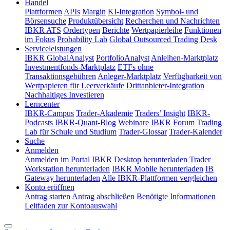
Handel
Plattformen
APIs
Margin
KI-Integration
Symbol- und
Börsensuche
Produktübersicht
Recherchen und Nachrichten
IBKR ATS
Ordertypen
Berichte
Wertpapierleihe
Funktionen
im Fokus
Probability Lab
Global Outsourced Trading Desk
Serviceleistungen
IBKR GlobalAnalyst
PortfolioAnalyst
Anleihen-Marktplatz
Investmentfonds-Marktplatz
ETFs ohne
Transaktionsgebühren
Anleger-Marktplatz
Verfügbarkeit von
Wertpapieren für Leerverkäufe
Drittanbieter-Integration
Nachhaltiges Investieren
Lerncenter
IBKR-Campus
Trader-Akademie
Traders’ Insight
IBKR-
Podcasts
IBKR-Quant-Blog
Webinare
IBKR Forum
Trading
Lab für Schule und Studium
Trader-Glossar
Trader-Kalender
Suche
Anmelden
Anmelden im Portal
IBKR Desktop herunterladen
Trader
Workstation herunterladen
IBKR Mobile herunterladen
IB
Gateway herunterladen
Alle IBKR-Plattformen vergleichen
Konto eröffnen
Antrag starten
Antrag abschließen
Benötigte Informationen
Leitfaden zur Kontoauswahl