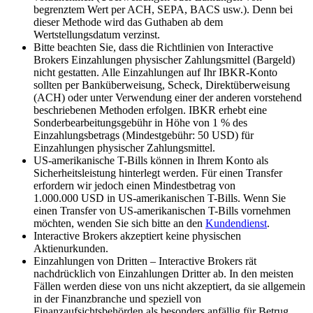
begrenztem Wert per ACH, SEPA, BACS usw.). Denn bei
dieser Methode wird das Guthaben ab dem
Wertstellungsdatum verzinst.
Bitte beachten Sie, dass die Richtlinien von Interactive
Brokers Einzahlungen physischer Zahlungsmittel (Bargeld)
nicht gestatten. Alle Einzahlungen auf Ihr IBKR-Konto
sollten per Banküberweisung, Scheck, Direktüberweisung
(ACH) oder unter Verwendung einer der anderen vorstehend
beschriebenen Methoden erfolgen. IBKR erhebt eine
Sonderbearbeitungsgebühr in Höhe von 1 % des
Einzahlungsbetrags (Mindestgebühr: 50 USD) für
Einzahlungen physischer Zahlungsmittel.
US-amerikanische T-Bills können in Ihrem Konto als
Sicherheitsleistung hinterlegt werden. Für einen Transfer
erfordern wir jedoch einen Mindestbetrag von
1.000.000 USD in US-amerikanischen T-Bills. Wenn Sie
einen Transfer von US-amerikanischen T-Bills vornehmen
möchten, wenden Sie sich bitte an den
Kundendienst
.
Interactive Brokers akzeptiert keine physischen
Aktienurkunden.
Einzahlungen von Dritten – Interactive Brokers rät
nachdrücklich von Einzahlungen Dritter ab. In den meisten
Fällen werden diese von uns nicht akzeptiert, da sie allgemein
in der Finanzbranche und speziell von
Finanzaufsichtsbehörden als besonders anfällig für Betrug