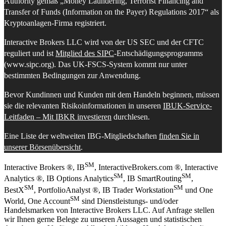
Authority gemäß „Money Laundering, Terrorist Financing and
Transfer of Funds (Information on the Payer) Regulations 2017“ als
Kryptoanlagen-Firma registriert.
Interactive Brokers LLC wird von der US SEC und der CFTC
reguliert und ist
Mitglied des SIPC
-Entschädigungsprogramms
(www.sipc.org). Das UK-FSCS-System kommt nur unter
bestimmten Bedingungen zur Anwendung.
Bevor Kundinnen und Kunden mit dem Handeln beginnen, müssen
sie die relevanten Risikoinformationen in unseren
IBUK-Service-
Leitfaden – Mit IBKR investieren
durchlesen.
Eine Liste der weltweiten IBG-Mitgliedschaften
finden Sie in
unserer Börsenübersicht
.
SM
Interactive Brokers ®, IB
, InteractiveBrokers.com ®, Interactive
SM
SM
Analytics ®, IB Options Analytics
, IB SmartRouting
,
SM
SM
BestX
, PortfolioAnalyst ®, IB Trader Workstation
und One
SM
World, One Account
sind Dienstleistungs- und/oder
Handelsmarken von Interactive Brokers LLC. Auf Anfrage stellen
wir Ihnen gerne Belege zu unseren Aussagen und statistischen