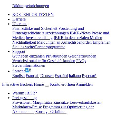
Bildungseinrichtungen
KOSTENLOS TESTEN
Karriere
Über uns
Finanzstärke und Sicherheit
Vorstellung und
Firmengeschichte
Auszeichnungen
IBKR-News
Presse und
Medien
Investorendialog
IBKR in den sozialen Medien
Nachhaltigkeit
Meldungen an Aufsichtsbehörden
Empfehlen
Sie uns weiter
Partnerprogramme
Support
Guthaben einzahlen
Privatkunden
Geschäftskunden
Vertriebskontakte für Geschäftskunden
FAQs
Steuerinformationen
Sprache
English
Français
Deutsch
Español
Italiano
Pусский
Interactive Brokers Home
Konto eröffnen
Anmelden
Warum IBKR?
Preisgestaltung
Provisionen
Marginsätze
Zinssätze
Leerverkaufskosten
Marktdaten-Preise
Programm zur Optimierung der
Aktienrendite
Sonstige Gebühren