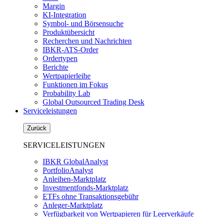
Margin
KI-Integration
Symbol- und Börsensuche
Produktübersicht
Recherchen und Nachrichten
IBKR-ATS-Order
Ordertypen
Berichte
Wertpapierleihe
Funktionen im Fokus
Probability Lab
Global Outsourced Trading Desk
Serviceleistungen
Zurück
SERVICELEISTUNGEN
IBKR GlobalAnalyst
PortfolioAnalyst
Anleihen-Marktplatz
Investmentfonds-Marktplatz
ETFs ohne Transaktionsgebühr
Anleger-Marktplatz
Verfügbarkeit von Wertpapieren für Leerverkäufe