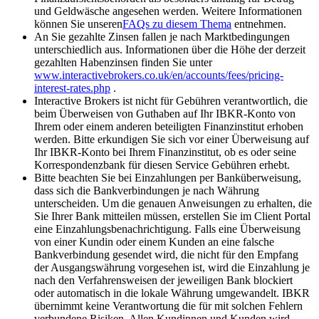
und Geldwäsche angesehen werden. Weitere Informationen
können Sie unseren
FAQs zu diesem Thema
entnehmen.
An Sie gezahlte Zinsen fallen je nach Marktbedingungen
unterschiedlich aus. Informationen über die Höhe der derzeit
gezahlten Habenzinsen finden Sie unter
www.interactivebrokers.co.uk/en/accounts/fees/pricing-
interest-rates.php
.
Interactive Brokers ist nicht für Gebühren verantwortlich, die
beim Überweisen von Guthaben auf Ihr IBKR-Konto von
Ihrem oder einem anderen beteiligten Finanzinstitut erhoben
werden. Bitte erkundigen Sie sich vor einer Überweisung auf
Ihr IBKR-Konto bei Ihrem Finanzinstitut, ob es oder seine
Korrespondenzbank für diesen Service Gebühren erhebt.
Bitte beachten Sie bei Einzahlungen per Banküberweisung,
dass sich die Bankverbindungen je nach Währung
unterscheiden. Um die genauen Anweisungen zu erhalten, die
Sie Ihrer Bank mitteilen müssen, erstellen Sie im Client Portal
eine Einzahlungsbenachrichtigung. Falls eine Überweisung
von einer Kundin oder einem Kunden an eine falsche
Bankverbindung gesendet wird, die nicht für den Empfang
der Ausgangswährung vorgesehen ist, wird die Einzahlung je
nach den Verfahrensweisen der jeweiligen Bank blockiert
oder automatisch in die lokale Währung umgewandelt. IBKR
übernimmt keine Verantwortung die für mit solchen Fehlern
verbundene Risiken. Allen Kundinnen und Kunden wird