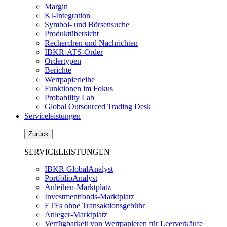
Margin
KI-Integration
Symbol- und Börsensuche
Produktübersicht
Recherchen und Nachrichten
IBKR-ATS-Order
Ordertypen
Berichte
Wertpapierleihe
Funktionen im Fokus
Probability Lab
Global Outsourced Trading Desk
Serviceleistungen
Zurück
SERVICELEISTUNGEN
IBKR GlobalAnalyst
PortfolioAnalyst
Anleihen-Marktplatz
Investmentfonds-Marktplatz
ETFs ohne Transaktionsgebühr
Anleger-Marktplatz
Verfügbarkeit von Wertpapieren für Leerverkäufe