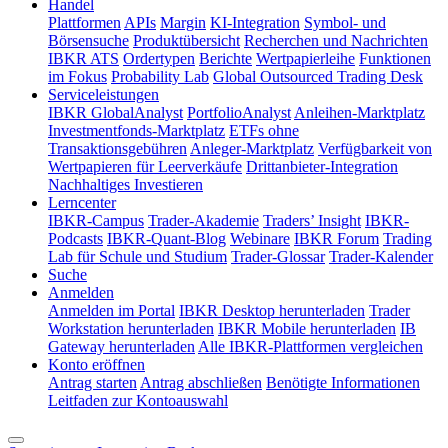
Handel
Plattformen
APIs
Margin
KI-Integration
Symbol- und
Börsensuche
Produktübersicht
Recherchen und Nachrichten
IBKR ATS
Ordertypen
Berichte
Wertpapierleihe
Funktionen
im Fokus
Probability Lab
Global Outsourced Trading Desk
Serviceleistungen
IBKR GlobalAnalyst
PortfolioAnalyst
Anleihen-Marktplatz
Investmentfonds-Marktplatz
ETFs ohne
Transaktionsgebühren
Anleger-Marktplatz
Verfügbarkeit von
Wertpapieren für Leerverkäufe
Drittanbieter-Integration
Nachhaltiges Investieren
Lerncenter
IBKR-Campus
Trader-Akademie
Traders’ Insight
IBKR-
Podcasts
IBKR-Quant-Blog
Webinare
IBKR Forum
Trading
Lab für Schule und Studium
Trader-Glossar
Trader-Kalender
Suche
Anmelden
Anmelden im Portal
IBKR Desktop herunterladen
Trader
Workstation herunterladen
IBKR Mobile herunterladen
IB
Gateway herunterladen
Alle IBKR-Plattformen vergleichen
Konto eröffnen
Antrag starten
Antrag abschließen
Benötigte Informationen
Leitfaden zur Kontoauswahl