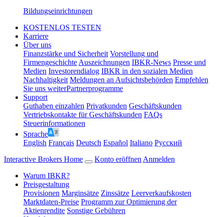
Bildungseinrichtungen
KOSTENLOS TESTEN
Karriere
Über uns
Finanzstärke und Sicherheit
Vorstellung und
Firmengeschichte
Auszeichnungen
IBKR-News
Presse und
Medien
Investorendialog
IBKR in den sozialen Medien
Nachhaltigkeit
Meldungen an Aufsichtsbehörden
Empfehlen
Sie uns weiter
Partnerprogramme
Support
Guthaben einzahlen
Privatkunden
Geschäftskunden
Vertriebskontakte für Geschäftskunden
FAQs
Steuerinformationen
Sprache
English
Français
Deutsch
Español
Italiano
Pусский
Interactive Brokers Home
Konto eröffnen
Anmelden
Warum IBKR?
Preisgestaltung
Provisionen
Marginsätze
Zinssätze
Leerverkaufskosten
Marktdaten-Preise
Programm zur Optimierung der
Aktienrendite
Sonstige Gebühren