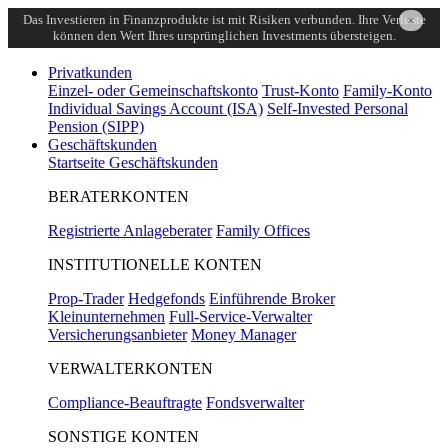
Das Investieren in Finanzprodukte ist mit Risiken verbunden. Ihre Verluste
×
können den Wert Ihres ursprünglichen Investments übersteigen.
Privatkunden
Einzel- oder Gemeinschaftskonto
Trust-Konto
Family-Konto
Individual Savings Account (ISA)
Self-Invested Personal
Pension (SIPP)
Geschäftskunden
Startseite Geschäftskunden
BERATERKONTEN
Registrierte Anlageberater
Family Offices
INSTITUTIONELLE KONTEN
Prop-Trader
Hedgefonds
Einführende Broker
Kleinunternehmen
Full-Service-Verwalter
Versicherungsanbieter
Money Manager
VERWALTERKONTEN
Compliance-Beauftragte
Fondsverwalter
SONSTIGE KONTEN