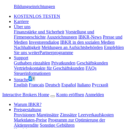
Bildungseinrichtungen
KOSTENLOS TESTEN
Karriere
Über uns
Finanzstärke und Sicherheit
Vorstellung und
Firmengeschichte
Auszeichnungen
IBKR-News
Presse und
Medien
Investorendialog
IBKR in den sozialen Medien
Nachhaltigkeit
Meldungen an Aufsichtsbehörden
Empfehlen
Sie uns weiter
Partnerprogramme
Support
Guthaben einzahlen
Privatkunden
Geschäftskunden
Vertriebskontakte für Geschäftskunden
FAQs
Steuerinformationen
Sprache
English
Français
Deutsch
Español
Italiano
Pусский
Interactive Brokers Home
Konto eröffnen
Anmelden
Warum IBKR?
Preisgestaltung
Provisionen
Marginsätze
Zinssätze
Leerverkaufskosten
Marktdaten-Preise
Programm zur Optimierung der
Aktienrendite
Sonstige Gebühren