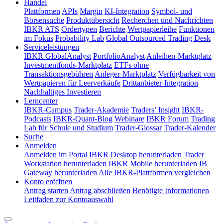
Handel
Plattformen
APIs
Margin
KI-Integration
Symbol- und
Börsensuche
Produktübersicht
Recherchen und Nachrichten
IBKR ATS
Ordertypen
Berichte
Wertpapierleihe
Funktionen
im Fokus
Probability Lab
Global Outsourced Trading Desk
Serviceleistungen
IBKR GlobalAnalyst
PortfolioAnalyst
Anleihen-Marktplatz
Investmentfonds-Marktplatz
ETFs ohne
Transaktionsgebühren
Anleger-Marktplatz
Verfügbarkeit von
Wertpapieren für Leerverkäufe
Drittanbieter-Integration
Nachhaltiges Investieren
Lerncenter
IBKR-Campus
Trader-Akademie
Traders’ Insight
IBKR-
Podcasts
IBKR-Quant-Blog
Webinare
IBKR Forum
Trading
Lab für Schule und Studium
Trader-Glossar
Trader-Kalender
Suche
Anmelden
Anmelden im Portal
IBKR Desktop herunterladen
Trader
Workstation herunterladen
IBKR Mobile herunterladen
IB
Gateway herunterladen
Alle IBKR-Plattformen vergleichen
Konto eröffnen
Antrag starten
Antrag abschließen
Benötigte Informationen
Leitfaden zur Kontoauswahl