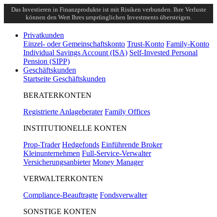
Das Investieren in Finanzprodukte ist mit Risiken verbunden. Ihre Verluste
können den Wert Ihres ursprünglichen Investments übersteigen.
Privatkunden
Einzel- oder Gemeinschaftskonto
Trust-Konto
Family-Konto
Individual Savings Account (ISA)
Self-Invested Personal
Pension (SIPP)
Geschäftskunden
Startseite Geschäftskunden
BERATERKONTEN
Registrierte Anlageberater
Family Offices
INSTITUTIONELLE KONTEN
Prop-Trader
Hedgefonds
Einführende Broker
Kleinunternehmen
Full-Service-Verwalter
Versicherungsanbieter
Money Manager
VERWALTERKONTEN
Compliance-Beauftragte
Fondsverwalter
SONSTIGE KONTEN