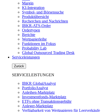
Margin
KI-Integration
Symbol- und Börsensuche
Produktübersicht
Recherchen und Nachrichten
IBKR-ATS-Order
Ordertypen
Berichte
Wertpapierleihe
Funktionen im Fokus
Probability Lab
Global Outsourced Trading Desk
Serviceleistungen
Zurück
SERVICELEISTUNGEN
IBKR GlobalAnalyst
PortfolioAnalyst
Anleihen-Marktplatz
Investmentfonds-Marktplatz
ETFs ohne Transaktionsgebühr
Anleger-Marktplatz
Verfügbarkeit von Wertpapieren für Leerverkäufe