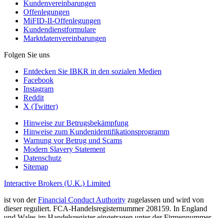
Kundenvereinbarungen
Offenlegungen
MiFID-II-Offenlegungen
Kundendienstformulare
Marktdatenvereinbarungen
Folgen Sie uns
Entdecken Sie IBKR in den sozialen Medien
Facebook
Instagram
Reddit
X (Twitter)
Hinweise zur Betrugsbekämpfung
Hinweise zum Kundenidentifikationsprogramm
Warnung vor Betrug und Scams
Modern Slavery Statement
Datenschutz
Sitemap
Interactive Brokers (U.K.) Limited
ist von der
Financial Conduct Authority
zugelassen und wird von
dieser reguliert. FCA-Handelsregisternummer 208159. In England
und Wales im Handelsregister eingetragen unter der Firmennummer