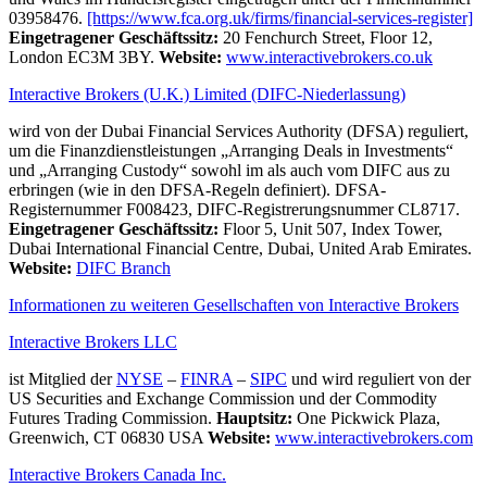
03958476.
[https://www.fca.org.uk/firms/financial-services-register]
Eingetragener Geschäftssitz:
20 Fenchurch Street, Floor 12,
London EC3M 3BY.
Website:
www.interactivebrokers.co.uk
Interactive Brokers (U.K.) Limited (DIFC-Niederlassung)
wird von der Dubai Financial Services Authority (DFSA) reguliert,
um die Finanzdienstleistungen „Arranging Deals in Investments“
und „Arranging Custody“ sowohl im als auch vom DIFC aus zu
erbringen (wie in den DFSA-Regeln definiert). DFSA-
Registernummer F008423, DIFC-Registrerungsnummer CL8717.
Eingetragener Geschäftssitz:
Floor 5, Unit 507, Index Tower,
Dubai International Financial Centre, Dubai, United Arab Emirates.
Website:
DIFC Branch
Informationen zu weiteren Gesellschaften von Interactive Brokers
Interactive Brokers LLC
ist Mitglied der
NYSE
–
FINRA
–
SIPC
und wird reguliert von der
US Securities and Exchange Commission und der Commodity
Futures Trading Commission.
Hauptsitz:
One Pickwick Plaza,
Greenwich, CT 06830 USA
Website:
www.interactivebrokers.com
Interactive Brokers Canada Inc.