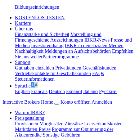
Bildungseinrichtungen
KOSTENLOS TESTEN
Karriere
Über uns
Finanzstärke und Sicherheit
Vorstellung und
Firmengeschichte
Auszeichnungen
IBKR-News
Presse und
Medien
Investorendialog
IBKR in den sozialen Medien
Nachhaltigkeit
Meldungen an Aufsichtsbehörden
Empfehlen
Sie uns weiter
Partnerprogramme
Support
Guthaben einzahlen
Privatkunden
Geschäftskunden
Vertriebskontakte für Geschäftskunden
FAQs
Steuerinformationen
Sprache
English
Français
Deutsch
Español
Italiano
Pусский
Interactive Brokers Home
Konto eröffnen
Anmelden
Warum IBKR?
Preisgestaltung
Provisionen
Marginsätze
Zinssätze
Leerverkaufskosten
Marktdaten-Preise
Programm zur Optimierung der
Aktienrendite
Sonstige Gebühren