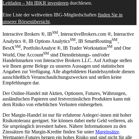
Leitfaden – Mit IBKR investieren
durchlesen.
Eine Liste der weltweiten IBG-Mitgliedschaften
finden Sie in
unserer Börsenübersicht
.
SM
Interactive Brokers ®, IB
, InteractiveBrokers.com ®, Interactive
SM
SM
Analytics ®, IB Options Analytics
, IB SmartRouting
,
SM
SM
BestX
, PortfolioAnalyst ®, IB Trader Workstation
und One
SM
World, One Account
sind Dienstleistungs- und/oder
Handelsmarken von Interactive Brokers LLC. Auf Anfrage stellen
wir Ihnen gerne Belege zu unseren Aussagen und statistischen
Angaben zur Verfügung. Alle abgebildeten Handelssymbole dienen
ausschließlich Veranschaulichungszwecken und stellen keine
Empfehlungen dar.
Der Online-Handel mit Aktien, Optionen, Futures, Währungen,
ausländischen Papieren und festverzinslichen Produkten kann mit
dem Risiko von erheblichen Verlusten einhergehen.
Der Margin-Handel ist nur für erfahrene Anleger/-innen mit hoher
Risikotoleranz geeignet. Sie können dabei mehr Geld verlieren, als
Sie ursprünglich investiert haben. Nähere Informationen zu den
Zinssätzen für Margin-Kredite finden Sie unter
Marginsätze
.
Wertpapier-Futures bergen ein hohes Risiko und sind nicht für alle