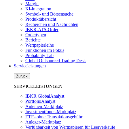
Margin
KI-Integration
Symbol- und Börsensuche
Produktübersicht
Recherchen und Nachrichten
IBKR-ATS-Order
Ordertypen
Berichte
Wertpapierleihe
Funktionen im Fokus
Probability Lab
Global Outsourced Trading Desk
Serviceleistungen
Zurück
SERVICELEISTUNGEN
IBKR GlobalAnalyst
PortfolioAnalyst
Anleihen-Marktplatz
Investmentfonds-Marktplatz
ETFs ohne Transaktionsgebühr
Anleger-Marktplatz
Verfügbarkeit von Wertpapieren für Leerverkäufe