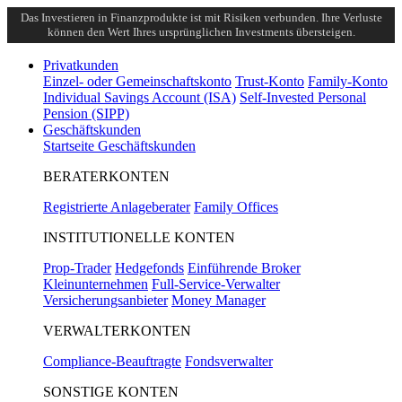
Das Investieren in Finanzprodukte ist mit Risiken verbunden. Ihre Verluste
können den Wert Ihres ursprünglichen Investments übersteigen.
Privatkunden
Einzel- oder Gemeinschaftskonto
Trust-Konto
Family-Konto
Individual Savings Account (ISA)
Self-Invested Personal
Pension (SIPP)
Geschäftskunden
Startseite Geschäftskunden
BERATERKONTEN
Registrierte Anlageberater
Family Offices
INSTITUTIONELLE KONTEN
Prop-Trader
Hedgefonds
Einführende Broker
Kleinunternehmen
Full-Service-Verwalter
Versicherungsanbieter
Money Manager
VERWALTERKONTEN
Compliance-Beauftragte
Fondsverwalter
SONSTIGE KONTEN