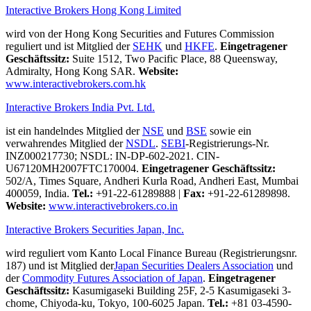
Interactive Brokers Hong Kong Limited
wird von der Hong Kong Securities and Futures Commission
reguliert und ist Mitglied der
SEHK
und
HKFE
.
Eingetragener
Geschäftssitz:
Suite 1512, Two Pacific Place, 88 Queensway,
Admiralty, Hong Kong SAR.
Website:
www.interactivebrokers.com.hk
Interactive Brokers India Pvt. Ltd.
ist ein handelndes Mitglied der
NSE
und
BSE
sowie ein
verwahrendes Mitglied der
NSDL
.
SEBI
-Registrierungs-Nr.
INZ000217730; NSDL: IN-DP-602-2021. CIN-
U67120MH2007FTC170004.
Eingetragener Geschäftssitz:
502/A, Times Square, Andheri Kurla Road, Andheri East, Mumbai
400059, India.
Tel.:
+91-22-61289888
|
Fax:
+91-22-61289898.
Website:
www.interactivebrokers.co.in
Interactive Brokers Securities Japan, Inc.
wird reguliert vom Kanto Local Finance Bureau (Registrierungsnr.
187) und ist Mitglied der
Japan Securities Dealers Association
und
der
Commodity Futures Association of Japan
.
Eingetragener
Geschäftssitz:
Kasumigaseki Building 25F, 2-5 Kasumigaseki 3-
chome, Chiyoda-ku, Tokyo, 100-6025 Japan.
Tel.:
+81 03-4590-