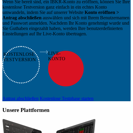
Wenn Sie bereit sind, ein IBKR-Konto zu eröffnen, können Sie Ihre
kostenlose Testversion ganz einfach in ein echtes Konto
umwandeln, indem Sie auf unserer Website
Konto eröffnen >
Antrag abschließen
auswählen und sich mit Ihrem Benutzernamen
und Passwort anmelden. Nachdem Ihr Konto genehmigt wurde und
Sie Guthaben eingezahlt haben, werden Ihre benutzerdefinierten
Einstellungen auf Ihr Live-Konto übertragen.
LIVE-
KOSTENLOSE
KONTO
TESTVERSION
Antrag abschließen
Kostenlose Testphase starten
Unsere Plattformen