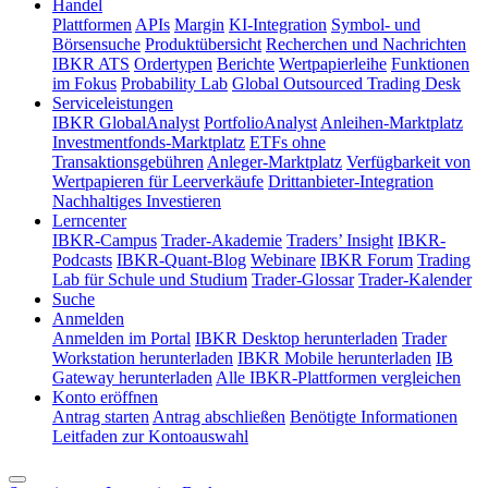
Handel
Plattformen
APIs
Margin
KI-Integration
Symbol- und
Börsensuche
Produktübersicht
Recherchen und Nachrichten
IBKR ATS
Ordertypen
Berichte
Wertpapierleihe
Funktionen
im Fokus
Probability Lab
Global Outsourced Trading Desk
Serviceleistungen
IBKR GlobalAnalyst
PortfolioAnalyst
Anleihen-Marktplatz
Investmentfonds-Marktplatz
ETFs ohne
Transaktionsgebühren
Anleger-Marktplatz
Verfügbarkeit von
Wertpapieren für Leerverkäufe
Drittanbieter-Integration
Nachhaltiges Investieren
Lerncenter
IBKR-Campus
Trader-Akademie
Traders’ Insight
IBKR-
Podcasts
IBKR-Quant-Blog
Webinare
IBKR Forum
Trading
Lab für Schule und Studium
Trader-Glossar
Trader-Kalender
Suche
Anmelden
Anmelden im Portal
IBKR Desktop herunterladen
Trader
Workstation herunterladen
IBKR Mobile herunterladen
IB
Gateway herunterladen
Alle IBKR-Plattformen vergleichen
Konto eröffnen
Antrag starten
Antrag abschließen
Benötigte Informationen
Leitfaden zur Kontoauswahl