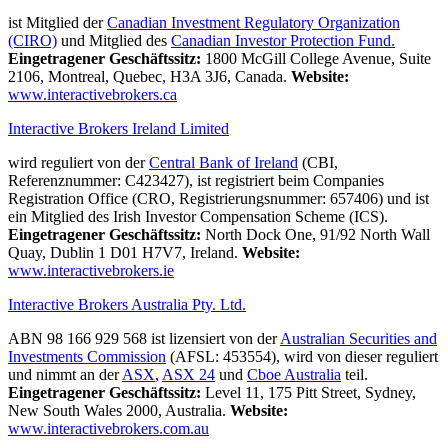
ist Mitglied der
Canadian Investment Regulatory Organization
(CIRO)
und Mitglied des
Canadian Investor Protection Fund.
Eingetragener Geschäftssitz:
1800 McGill College Avenue, Suite
2106, Montreal, Quebec, H3A 3J6, Canada.
Website:
www.interactivebrokers.ca
Interactive Brokers Ireland Limited
wird reguliert von der
Central Bank of Ireland
(CBI,
Referenznummer: C423427), ist registriert beim Companies
Registration Office (CRO, Registrierungsnummer: 657406) und ist
ein Mitglied des Irish Investor Compensation Scheme (ICS).
Eingetragener Geschäftssitz:
North Dock One, 91/92 North Wall
Quay, Dublin 1 D01 H7V7, Ireland.
Website:
www.interactivebrokers.ie
Interactive Brokers Australia Pty. Ltd.
ABN 98 166 929 568 ist lizensiert von der
Australian Securities and
Investments Commission
(AFSL: 453554), wird von dieser reguliert
und nimmt an der
ASX
,
ASX 24
und
Cboe Australia
teil.
Eingetragener Geschäftssitz:
Level 11, 175 Pitt Street, Sydney,
New South Wales 2000, Australia.
Website:
www.interactivebrokers.com.au