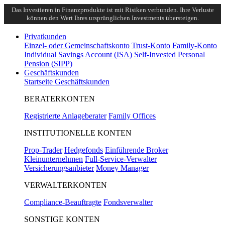
Das Investieren in Finanzprodukte ist mit Risiken verbunden. Ihre Verluste
können den Wert Ihres ursprünglichen Investments übersteigen.
Privatkunden
Einzel- oder Gemeinschaftskonto
Trust-Konto
Family-Konto
Individual Savings Account (ISA)
Self-Invested Personal
Pension (SIPP)
Geschäftskunden
Startseite Geschäftskunden
BERATERKONTEN
Registrierte Anlageberater
Family Offices
INSTITUTIONELLE KONTEN
Prop-Trader
Hedgefonds
Einführende Broker
Kleinunternehmen
Full-Service-Verwalter
Versicherungsanbieter
Money Manager
VERWALTERKONTEN
Compliance-Beauftragte
Fondsverwalter
SONSTIGE KONTEN