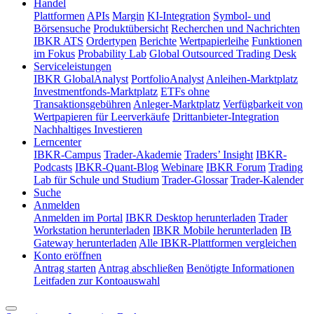
Handel
Plattformen
APIs
Margin
KI-Integration
Symbol- und
Börsensuche
Produktübersicht
Recherchen und Nachrichten
IBKR ATS
Ordertypen
Berichte
Wertpapierleihe
Funktionen
im Fokus
Probability Lab
Global Outsourced Trading Desk
Serviceleistungen
IBKR GlobalAnalyst
PortfolioAnalyst
Anleihen-Marktplatz
Investmentfonds-Marktplatz
ETFs ohne
Transaktionsgebühren
Anleger-Marktplatz
Verfügbarkeit von
Wertpapieren für Leerverkäufe
Drittanbieter-Integration
Nachhaltiges Investieren
Lerncenter
IBKR-Campus
Trader-Akademie
Traders’ Insight
IBKR-
Podcasts
IBKR-Quant-Blog
Webinare
IBKR Forum
Trading
Lab für Schule und Studium
Trader-Glossar
Trader-Kalender
Suche
Anmelden
Anmelden im Portal
IBKR Desktop herunterladen
Trader
Workstation herunterladen
IBKR Mobile herunterladen
IB
Gateway herunterladen
Alle IBKR-Plattformen vergleichen
Konto eröffnen
Antrag starten
Antrag abschließen
Benötigte Informationen
Leitfaden zur Kontoauswahl