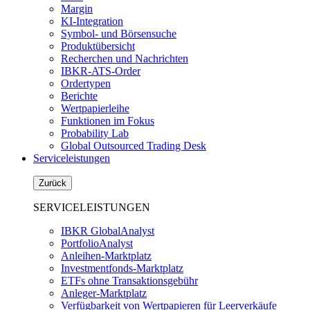
Margin
KI-Integration
Symbol- und Börsensuche
Produktübersicht
Recherchen und Nachrichten
IBKR-ATS-Order
Ordertypen
Berichte
Wertpapierleihe
Funktionen im Fokus
Probability Lab
Global Outsourced Trading Desk
Serviceleistungen
Zurück
SERVICELEISTUNGEN
IBKR GlobalAnalyst
PortfolioAnalyst
Anleihen-Marktplatz
Investmentfonds-Marktplatz
ETFs ohne Transaktionsgebühr
Anleger-Marktplatz
Verfügbarkeit von Wertpapieren für Leerverkäufe