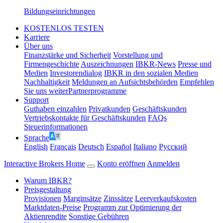
Bildungseinrichtungen
KOSTENLOS TESTEN
Karriere
Über uns
Finanzstärke und Sicherheit
Vorstellung und
Firmengeschichte
Auszeichnungen
IBKR-News
Presse und
Medien
Investorendialog
IBKR in den sozialen Medien
Nachhaltigkeit
Meldungen an Aufsichtsbehörden
Empfehlen
Sie uns weiter
Partnerprogramme
Support
Guthaben einzahlen
Privatkunden
Geschäftskunden
Vertriebskontakte für Geschäftskunden
FAQs
Steuerinformationen
Sprache
English
Français
Deutsch
Español
Italiano
Pусский
Interactive Brokers Home
Konto eröffnen
Anmelden
Warum IBKR?
Preisgestaltung
Provisionen
Marginsätze
Zinssätze
Leerverkaufskosten
Marktdaten-Preise
Programm zur Optimierung der
Aktienrendite
Sonstige Gebühren