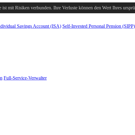
 ist mit Risiken verbunden. Ihre Verluste können den Wert Ihres urspr
ndividual Savings Account (ISA)
Self-Invested Personal Pension (SIPP)
en
Full-Service-Verwalter