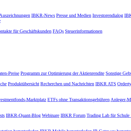
Auszeichnungen
IBKR-News
Presse und Medien
Investorendialog
IBK
e
ontakte für Geschäftskunden
FAQs
Steuerinformationen
ten-Preise
Programm zur Optimierung der Aktienrendite
Sonstige Geb
uche
Produktübersicht
Recherchen und Nachrichten
IBKR ATS
Ordert
vestmentfonds-Marktplatz
ETFs ohne Transaktionsgebühren
Anleger-Ma
sts
IBKR-Quant-Blog
Webinare
IBKR Forum
Trading Lab für Schule