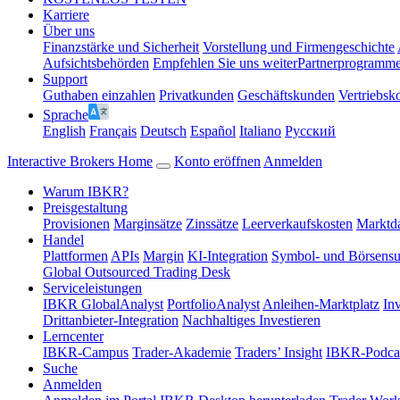
Karriere
Über uns
Finanzstärke und Sicherheit
Vorstellung und Firmengeschichte
Aufsichtsbehörden
Empfehlen Sie uns weiter
Partnerprogramm
Support
Guthaben einzahlen
Privatkunden
Geschäftskunden
Vertriebsk
Sprache
English
Français
Deutsch
Español
Italiano
Pусский
Interactive Brokers Home
Konto eröffnen
Anmelden
Warum IBKR?
Preisgestaltung
Provisionen
Marginsätze
Zinssätze
Leerverkaufskosten
Marktda
Handel
Plattformen
APIs
Margin
KI-Integration
Symbol- und Börsens
Global Outsourced Trading Desk
Serviceleistungen
IBKR GlobalAnalyst
PortfolioAnalyst
Anleihen-Marktplatz
In
Drittanbieter-Integration
Nachhaltiges Investieren
Lerncenter
IBKR-Campus
Trader-Akademie
Traders’ Insight
IBKR-Podca
Suche
Anmelden