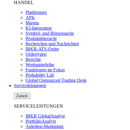
HANDEL
Plattformen
APIs
Margin
KI-Integration
Symbol- und Börsensuche
Produktübersicht
Recherchen und Nachrichten
IBKR-ATS-Order
Ordertypen
Berichte
Wertpapierleihe
Funktionen im Fokus
Probability Lab
Global Outsourced Trading Desk
Serviceleistungen
Zurück
SERVICELEISTUNGEN
IBKR GlobalAnalyst
PortfolioAnalyst
Anleihen-Marktplatz