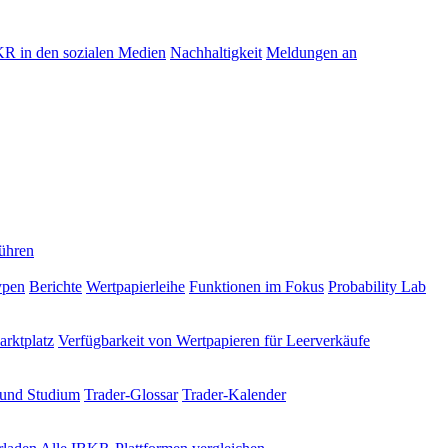
R in den sozialen Medien
Nachhaltigkeit
Meldungen an
ühren
ypen
Berichte
Wertpapierleihe
Funktionen im Fokus
Probability Lab
rktplatz
Verfügbarkeit von Wertpapieren für Leerverkäufe
 und Studium
Trader-Glossar
Trader-Kalender