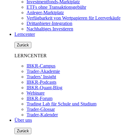
Investmentfonds-Marktplatz
ETFs ohne Transaktionsgebühr
Anleger-Marktplatz
Verfügbarkeit von Wertpapieren für Leerverkäufe
Drittanbieter-Integration
Nachhaltiges Investieren
Lerncenter
Zurück
LERNCENTER
IBKR-Campus
Trader-Akademie
Traders’ Insight
IBKR-Podcasts
IBKR-Quant-Blog
Webinare
IBKR-Forum
Trading Lab für Schule und Studium
Trader-Glossar
Trader-Kalender
Über uns
Zurück