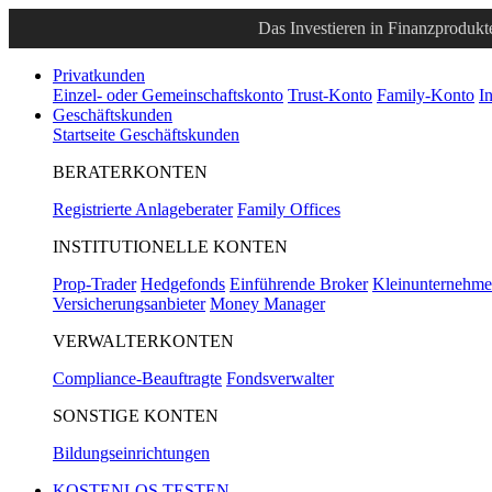
Das Investieren in Finanzprodukte
Privatkunden
Einzel- oder Gemeinschaftskonto
Trust-Konto
Family-Konto
I
Geschäftskunden
Startseite Geschäftskunden
BERATERKONTEN
Registrierte Anlageberater
Family Offices
INSTITUTIONELLE KONTEN
Prop-Trader
Hedgefonds
Einführende Broker
Kleinunternehm
Versicherungsanbieter
Money Manager
VERWALTERKONTEN
Compliance-Beauftragte
Fondsverwalter
SONSTIGE KONTEN
Bildungseinrichtungen
KOSTENLOS TESTEN