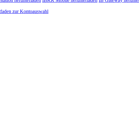
station herunterladen
IBKR Mobile herunterladen
IB Gateway herunte
tfaden zur Kontoauswahl