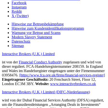
Facebook
Instagram
Reddit
X (Twitter)
Hinweise zur Betrugsbekämpfung
Hinweise zum Kundenidentifikationsprogramm
Warnung vor Betrug und Scams
Modern Slavery Statement
Datenschutz
Sitemap
Interactive Brokers (U.K.) Limited
ist von der
Financial Conduct Authority
zugelassen und wird von
dieser reguliert. FCA-Handelsregisternummer 208159. In England
und Wales im Handelsregister eingetragen unter der Firmennummer
03958476.
[https://www.fca.org.uk/firms/financial-services-register]
Eingetragener Geschäftssitz:
20 Fenchurch Street, Floor 12,
London EC3M 3BY.
Website:
www.interactivebrokers.co.uk
Interactive Brokers (U.K.) Limited (DIFC-Niederlassung)
wird von der Dubai Financial Services Authority (DFSA) reguliert,
um die Finanzdienstleistungen „Arranging Deals in Investments“