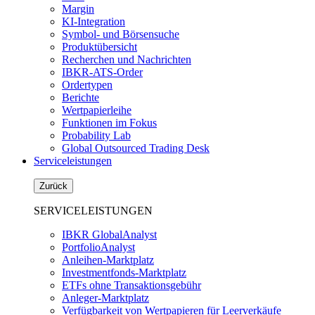
Margin
KI-Integration
Symbol- und Börsensuche
Produktübersicht
Recherchen und Nachrichten
IBKR-ATS-Order
Ordertypen
Berichte
Wertpapierleihe
Funktionen im Fokus
Probability Lab
Global Outsourced Trading Desk
Serviceleistungen
Zurück
SERVICELEISTUNGEN
IBKR GlobalAnalyst
PortfolioAnalyst
Anleihen-Marktplatz
Investmentfonds-Marktplatz
ETFs ohne Transaktionsgebühr
Anleger-Marktplatz
Verfügbarkeit von Wertpapieren für Leerverkäufe