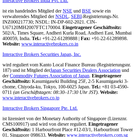
Interactive Brokers India Pvt. Ltd.
ist ein handelndes Mitglied der
NSE
und
BSE
sowie ein
verwahrendes Mitglied der
NSDL
.
SEBI
-Registrierungs-Nr.
INZ000217730; NSDL: IN-DP-602-2021. CIN-
U67120MH2007FTC170004.
Eingetragener Geschäftssitz:
502/A, Times Square, Andheri Kurla Road, Andheri East, Mumbai
400059, India.
Tel.:
+91-22-61289888
|
Fax:
+91-22-61289898.
Website:
www.interactivebrokers.co.in
Interactive Brokers Securities Japan, Inc.
wird reguliert vom Kanto Local Finance Bureau (Registrierungsnr.
187) und ist Mitglied der
Japan Securities Dealers Association
und
der
Commodity Futures Association of Japan
.
Eingetragener
Geschäftssitz:
Kasumigaseki Building 25F, 2-5 Kasumigaseki 3-
chome, Chiyoda-ku, Tokyo, 100-6025 Japan.
Tel.:
+81 03-4590-
0711
(an Geschäftstagen: 08:30–17:30 Uhr JST)
.
Website:
www.interactivebrokers.co.jp
Interactive Brokers Singapore Pte. Ltd.
ist lizensiert von der Monetary Authority of Singapore (Lizenznr.
CMS100917) und wird von dieser reguliert.
Eingetragener
Geschäftssitz:
1 Harbourfront Place #12-03/1, Harbourfront Tower
01, Singapore 098633.
Website:
www.interactivebrokers.com.sg