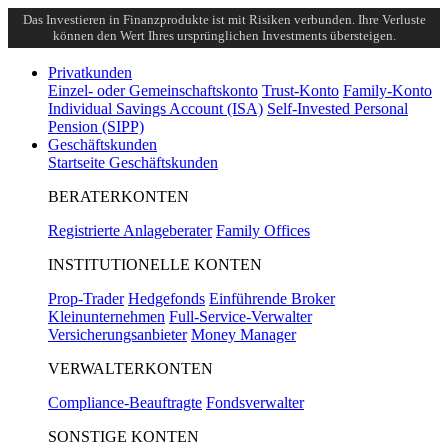
Das Investieren in Finanzprodukte ist mit Risiken verbunden. Ihre Verluste
können den Wert Ihres ursprünglichen Investments übersteigen.
Privatkunden
Einzel- oder Gemeinschaftskonto
Trust-Konto
Family-Konto
Individual Savings Account (ISA)
Self-Invested Personal
Pension (SIPP)
Geschäftskunden
Startseite Geschäftskunden
BERATERKONTEN
Registrierte Anlageberater
Family Offices
INSTITUTIONELLE KONTEN
Prop-Trader
Hedgefonds
Einführende Broker
Kleinunternehmen
Full-Service-Verwalter
Versicherungsanbieter
Money Manager
VERWALTERKONTEN
Compliance-Beauftragte
Fondsverwalter
SONSTIGE KONTEN