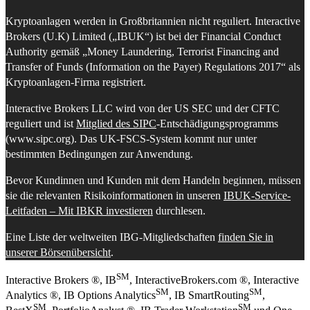
Kryptoanlagen werden in Großbritannien nicht reguliert. Interactive
Brokers (U.K) Limited („IBUK“) ist bei der Financial Conduct
Authority gemäß „Money Laundering, Terrorist Financing and
Transfer of Funds (Information on the Payer) Regulations 2017“ als
Kryptoanlagen-Firma registriert.
Interactive Brokers LLC wird von der US SEC und der CFTC
reguliert und ist
Mitglied des SIPC
-Entschädigungsprogramms
(www.sipc.org). Das UK-FSCS-System kommt nur unter
bestimmten Bedingungen zur Anwendung.
Bevor Kundinnen und Kunden mit dem Handeln beginnen, müssen
sie die relevanten Risikoinformationen in unseren
IBUK-Service-
Leitfaden – Mit IBKR investieren
durchlesen.
Eine Liste der weltweiten IBG-Mitgliedschaften
finden Sie in
unserer Börsenübersicht
.
SM
Interactive Brokers ®, IB
, InteractiveBrokers.com ®, Interactive
SM
SM
Analytics ®, IB Options Analytics
, IB SmartRouting
,
SM
SM