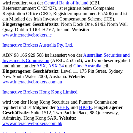
wird reguliert von der
Central Bank of Ireland
(CBI,
Referenznummer: C423427), ist registriert beim Companies
Registration Office (CRO, Registrierungsnummer: 657406) und ist
ein Mitglied des Irish Investor Compensation Scheme (ICS).
Eingetragener Geschäftssitz:
North Dock One, 91/92 North Wall
Quay, Dublin 1 D01 H7V7, Ireland.
Website:
www.interactivebrokers.ie
Interactive Brokers Australia Pty. Ltd.
ABN 98 166 929 568 ist lizensiert von der
Australian Securities and
Investments Commission
(AFSL: 453554), wird von dieser reguliert
und nimmt an der
ASX
,
ASX 24
und
Cboe Australia
teil.
Eingetragener Geschäftssitz:
Level 11, 175 Pitt Street, Sydney,
New South Wales 2000, Australia.
Website:
www.interactivebrokers.com.au
Interactive Brokers Hong Kong Limited
wird von der Hong Kong Securities and Futures Commission
reguliert und ist Mitglied der
SEHK
und
HKFE
.
Eingetragener
Geschäftssitz:
Suite 1512, Two Pacific Place, 88 Queensway,
Admiralty, Hong Kong SAR.
Website:
www.interactivebrokers.com.hk