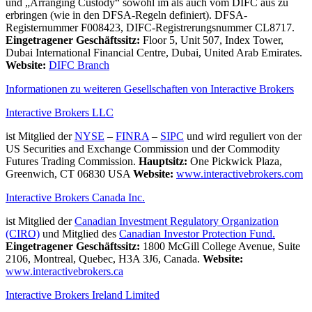
und „Arranging Custody“ sowohl im als auch vom DIFC aus zu
erbringen (wie in den DFSA-Regeln definiert). DFSA-
Registernummer F008423, DIFC-Registrerungsnummer CL8717.
Eingetragener Geschäftssitz:
Floor 5, Unit 507, Index Tower,
Dubai International Financial Centre, Dubai, United Arab Emirates.
Website:
DIFC Branch
Informationen zu weiteren Gesellschaften von Interactive Brokers
Interactive Brokers LLC
ist Mitglied der
NYSE
–
FINRA
–
SIPC
und wird reguliert von der
US Securities and Exchange Commission und der Commodity
Futures Trading Commission.
Hauptsitz:
One Pickwick Plaza,
Greenwich, CT 06830 USA
Website:
www.interactivebrokers.com
Interactive Brokers Canada Inc.
ist Mitglied der
Canadian Investment Regulatory Organization
(CIRO)
und Mitglied des
Canadian Investor Protection Fund.
Eingetragener Geschäftssitz:
1800 McGill College Avenue, Suite
2106, Montreal, Quebec, H3A 3J6, Canada.
Website:
www.interactivebrokers.ca
Interactive Brokers Ireland Limited