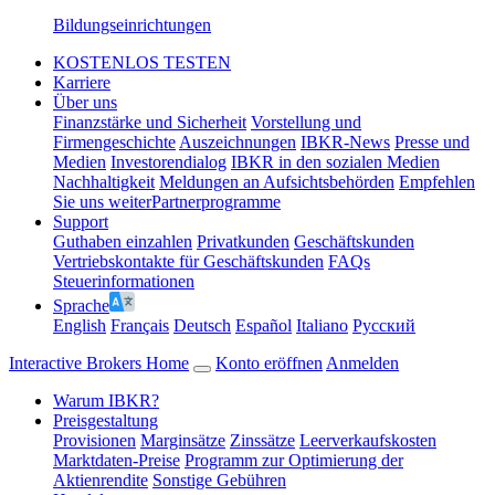
Bildungseinrichtungen
KOSTENLOS TESTEN
Karriere
Über uns
Finanzstärke und Sicherheit
Vorstellung und
Firmengeschichte
Auszeichnungen
IBKR-News
Presse und
Medien
Investorendialog
IBKR in den sozialen Medien
Nachhaltigkeit
Meldungen an Aufsichtsbehörden
Empfehlen
Sie uns weiter
Partnerprogramme
Support
Guthaben einzahlen
Privatkunden
Geschäftskunden
Vertriebskontakte für Geschäftskunden
FAQs
Steuerinformationen
Sprache
English
Français
Deutsch
Español
Italiano
Pусский
Interactive Brokers Home
Konto eröffnen
Anmelden
Warum IBKR?
Preisgestaltung
Provisionen
Marginsätze
Zinssätze
Leerverkaufskosten
Marktdaten-Preise
Programm zur Optimierung der
Aktienrendite
Sonstige Gebühren