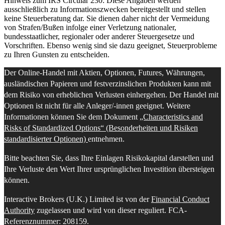
Hinweis zum IRS Circular 230: Diese Angaben werden
ausschließlich zu Informationszwecken bereitgestellt und stellen
keine Steuerberatung dar. Sie dienen daher nicht der Vermeidung
von Strafen/Bußen infolge einer Verletzung nationaler,
bundesstaatlicher, regionaler oder anderer Steuergesetze und
Vorschriften. Ebenso wenig sind sie dazu geeignet, Steuerprobleme
zu Ihren Gunsten zu entscheiden.
Der Online-Handel mit Aktien, Optionen, Futures, Währungen,
ausländischen Papieren und festverzinslichen Produkten kann mit
dem Risiko von erheblichen Verlusten einhergehen. Der Handel mit
Optionen ist nicht für alle Anleger/-innen geeignet. Weitere
Informationen können Sie dem Dokument
„Characteristics and
Risks of Standardized Options“ (Besonderheiten und Risiken
standardisierter Optionen)
entnehmen.
Bitte beachten Sie, dass Ihre Einlagen Risikokapital darstellen und
Ihre Verluste den Wert Ihrer ursprünglichen Investition übersteigen
können.
Interactive Brokers (U.K.) Limited ist von der
Financial Conduct
Authority
zugelassen und wird von dieser reguliert. FCA-
Referenznummer: 208159.