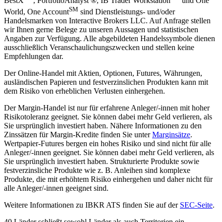
BestX
, PortfolioAnalyst ®, IB Trader Workstation
und One
SM
World, One Account
sind Dienstleistungs- und/oder
Handelsmarken von Interactive Brokers LLC. Auf Anfrage stellen
wir Ihnen gerne Belege zu unseren Aussagen und statistischen
Angaben zur Verfügung. Alle abgebildeten Handelssymbole dienen
ausschließlich Veranschaulichungszwecken und stellen keine
Empfehlungen dar.
Der Online-Handel mit Aktien, Optionen, Futures, Währungen,
ausländischen Papieren und festverzinslichen Produkten kann mit
dem Risiko von erheblichen Verlusten einhergehen.
Der Margin-Handel ist nur für erfahrene Anleger/-innen mit hoher
Risikotoleranz geeignet. Sie können dabei mehr Geld verlieren, als
Sie ursprünglich investiert haben. Nähere Informationen zu den
Zinssätzen für Margin-Kredite finden Sie unter
Marginsätze
.
Wertpapier-Futures bergen ein hohes Risiko und sind nicht für alle
Anleger/-innen geeignet. Sie können dabei mehr Geld verlieren, als
Sie ursprünglich investiert haben. Strukturierte Produkte sowie
festverzinsliche Produkte wie z. B. Anleihen sind komplexe
Produkte, die mit erhöhtem Risiko einhergehen und daher nicht für
alle Anleger/-innen geeignet sind.
Weitere Informationen zu IBKR ATS finden Sie auf der
SEC-Seite
.
40 Länder schließt sowohl Länder als auch Territorien ein.