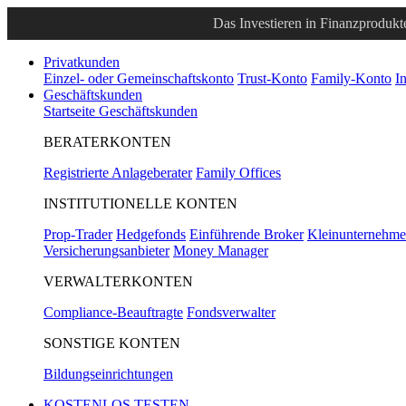
Das Investieren in Finanzprodukte
Privatkunden
Einzel- oder Gemeinschaftskonto
Trust-Konto
Family-Konto
I
Geschäftskunden
Startseite Geschäftskunden
BERATERKONTEN
Registrierte Anlageberater
Family Offices
INSTITUTIONELLE KONTEN
Prop-Trader
Hedgefonds
Einführende Broker
Kleinunternehm
Versicherungsanbieter
Money Manager
VERWALTERKONTEN
Compliance-Beauftragte
Fondsverwalter
SONSTIGE KONTEN
Bildungseinrichtungen
KOSTENLOS TESTEN