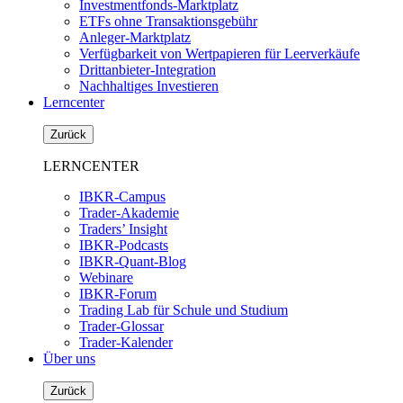
Investmentfonds-Marktplatz
ETFs ohne Transaktionsgebühr
Anleger-Marktplatz
Verfügbarkeit von Wertpapieren für Leerverkäufe
Drittanbieter-Integration
Nachhaltiges Investieren
Lerncenter
Zurück
LERNCENTER
IBKR-Campus
Trader-Akademie
Traders’ Insight
IBKR-Podcasts
IBKR-Quant-Blog
Webinare
IBKR-Forum
Trading Lab für Schule und Studium
Trader-Glossar
Trader-Kalender
Über uns
Zurück