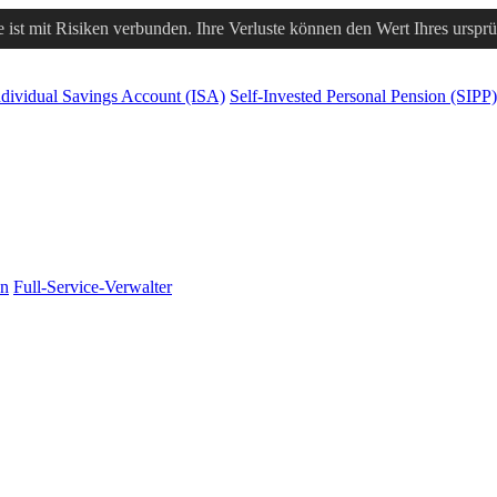
 ist mit Risiken verbunden. Ihre Verluste können den Wert Ihres urspr
ndividual Savings Account (ISA)
Self-Invested Personal Pension (SIPP)
en
Full-Service-Verwalter