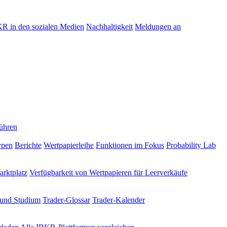
R in den sozialen Medien
Nachhaltigkeit
Meldungen an
ühren
ypen
Berichte
Wertpapierleihe
Funktionen im Fokus
Probability Lab
rktplatz
Verfügbarkeit von Wertpapieren für Leerverkäufe
 und Studium
Trader-Glossar
Trader-Kalender