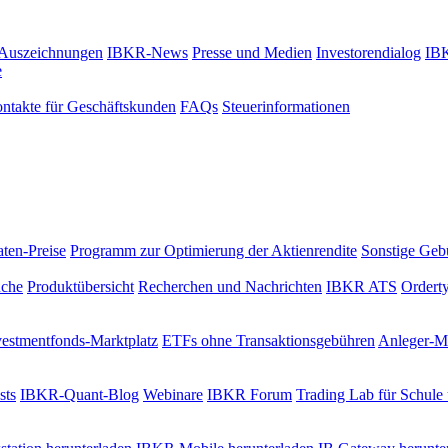
Auszeichnungen
IBKR-News
Presse und Medien
Investorendialog
IBK
e
ontakte für Geschäftskunden
FAQs
Steuerinformationen
ten-Preise
Programm zur Optimierung der Aktienrendite
Sonstige Geb
uche
Produktübersicht
Recherchen und Nachrichten
IBKR ATS
Ordert
vestmentfonds-Marktplatz
ETFs ohne Transaktionsgebühren
Anleger-Ma
sts
IBKR-Quant-Blog
Webinare
IBKR Forum
Trading Lab für Schule