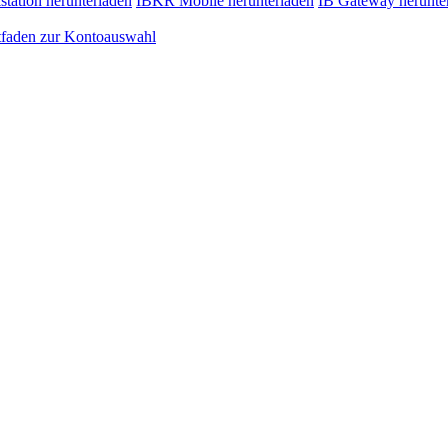
station herunterladen
IBKR Mobile herunterladen
IB Gateway herunte
tfaden zur Kontoauswahl