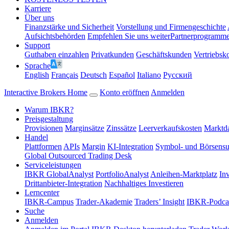
Karriere
Über uns
Finanzstärke und Sicherheit
Vorstellung und Firmengeschichte
Aufsichtsbehörden
Empfehlen Sie uns weiter
Partnerprogramm
Support
Guthaben einzahlen
Privatkunden
Geschäftskunden
Vertriebsk
Sprache
English
Français
Deutsch
Español
Italiano
Pусский
Interactive Brokers Home
Konto eröffnen
Anmelden
Warum IBKR?
Preisgestaltung
Provisionen
Marginsätze
Zinssätze
Leerverkaufskosten
Marktda
Handel
Plattformen
APIs
Margin
KI-Integration
Symbol- und Börsens
Global Outsourced Trading Desk
Serviceleistungen
IBKR GlobalAnalyst
PortfolioAnalyst
Anleihen-Marktplatz
In
Drittanbieter-Integration
Nachhaltiges Investieren
Lerncenter
IBKR-Campus
Trader-Akademie
Traders’ Insight
IBKR-Podca
Suche
Anmelden