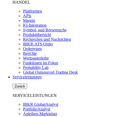
HANDEL
Plattformen
APIs
Margin
KI-Integration
Symbol- und Börsensuche
Produktübersicht
Recherchen und Nachrichten
IBKR-ATS-Order
Ordertypen
Berichte
Wertpapierleihe
Funktionen im Fokus
Probability Lab
Global Outsourced Trading Desk
Serviceleistungen
Zurück
SERVICELEISTUNGEN
IBKR GlobalAnalyst
PortfolioAnalyst
Anleihen-Marktplatz