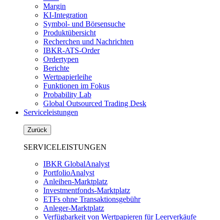
Margin
KI-Integration
Symbol- und Börsensuche
Produktübersicht
Recherchen und Nachrichten
IBKR-ATS-Order
Ordertypen
Berichte
Wertpapierleihe
Funktionen im Fokus
Probability Lab
Global Outsourced Trading Desk
Serviceleistungen
Zurück
SERVICELEISTUNGEN
IBKR GlobalAnalyst
PortfolioAnalyst
Anleihen-Marktplatz
Investmentfonds-Marktplatz
ETFs ohne Transaktionsgebühr
Anleger-Marktplatz
Verfügbarkeit von Wertpapieren für Leerverkäufe