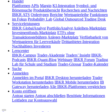
Handel
Plattformen
APIs
Margin
KI-Integration
Symbol- und
Börsensuche
Produktübersicht
Recherchen und Nachrichten
IBKR ATS
Ordertypen
Berichte
Wertpapierleihe
Funktionen
im Fokus
Probability Lab
Global Outsourced Trading Desk
Serviceleistungen
IBKR GlobalAnalyst
PortfolioAnalyst
Anleihen-Marktplatz
Investmentfonds-Marktplatz
ETFs ohne
Transaktionsgebühren
Anleger-Marktplatz
Verfügbarkeit von
Wertpapieren für Leerverkäufe
Drittanbieter-Integration
Nachhaltiges Investieren
Lerncenter
IBKR-Campus
Trader-Akademie
Traders’ Insight
IBKR-
Podcasts
IBKR-Quant-Blog
Webinare
IBKR Forum
Trading
Lab für Schule und Studium
Trader-Glossar
Trader-Kalender
Suche
Anmelden
Anmelden im Portal
IBKR Desktop herunterladen
Trader
Workstation herunterladen
IBKR Mobile herunterladen
IB
Gateway herunterladen
Alle IBKR-Plattformen vergleichen
Konto eröffnen
Antrag starten
Antrag abschließen
Benötigte Informationen
Leitfaden zur Kontoauswahl