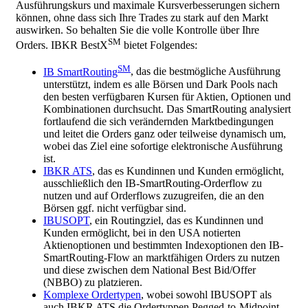
Ausführungskurs und maximale Kursverbesserungen sichern
können, ohne dass sich Ihre Trades zu stark auf den Markt
auswirken. So behalten Sie die volle Kontrolle über Ihre
SM
Orders. IBKR BestX
bietet Folgendes:
SM
IB SmartRouting
, das die bestmögliche Ausführung
unterstützt, indem es alle Börsen und Dark Pools nach
den besten verfügbaren Kursen für Aktien, Optionen und
Kombinationen durchsucht. Das SmartRouting analysiert
fortlaufend die sich verändernden Marktbedingungen
und leitet die Orders ganz oder teilweise dynamisch um,
wobei das Ziel eine sofortige elektronische Ausführung
ist.
IBKR ATS
, das es Kundinnen und Kunden ermöglicht,
ausschließlich den IB-SmartRouting-Orderflow zu
nutzen und auf Orderflows zuzugreifen, die an den
Börsen ggf. nicht verfügbar sind.
IBUSOPT
, ein Routingziel, das es Kundinnen und
Kunden ermöglicht, bei in den USA notierten
Aktienoptionen und bestimmten Indexoptionen den IB-
SmartRouting-Flow an marktfähigen Orders zu nutzen
und diese zwischen dem National Best Bid/Offer
(NBBO) zu platzieren.
Komplexe Ordertypen
, wobei sowohl IBUSOPT als
auch IBKR ATS die Ordertyppen Pegged-to-Midpoint