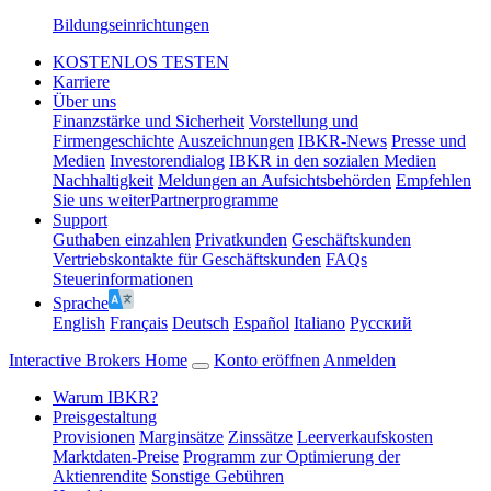
Bildungseinrichtungen
KOSTENLOS TESTEN
Karriere
Über uns
Finanzstärke und Sicherheit
Vorstellung und
Firmengeschichte
Auszeichnungen
IBKR-News
Presse und
Medien
Investorendialog
IBKR in den sozialen Medien
Nachhaltigkeit
Meldungen an Aufsichtsbehörden
Empfehlen
Sie uns weiter
Partnerprogramme
Support
Guthaben einzahlen
Privatkunden
Geschäftskunden
Vertriebskontakte für Geschäftskunden
FAQs
Steuerinformationen
Sprache
English
Français
Deutsch
Español
Italiano
Pусский
Interactive Brokers Home
Konto eröffnen
Anmelden
Warum IBKR?
Preisgestaltung
Provisionen
Marginsätze
Zinssätze
Leerverkaufskosten
Marktdaten-Preise
Programm zur Optimierung der
Aktienrendite
Sonstige Gebühren