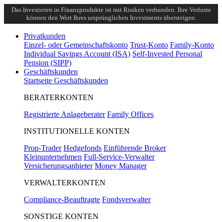
Das Investieren in Finanzprodukte ist mit Risiken verbunden. Ihre Verluste
können den Wert Ihres ursprünglichen Investments übersteigen.
Privatkunden
Einzel- oder Gemeinschaftskonto
Trust-Konto
Family-Konto
Individual Savings Account (ISA)
Self-Invested Personal
Pension (SIPP)
Geschäftskunden
Startseite Geschäftskunden
BERATERKONTEN
Registrierte Anlageberater
Family Offices
INSTITUTIONELLE KONTEN
Prop-Trader
Hedgefonds
Einführende Broker
Kleinunternehmen
Full-Service-Verwalter
Versicherungsanbieter
Money Manager
VERWALTERKONTEN
Compliance-Beauftragte
Fondsverwalter
SONSTIGE KONTEN