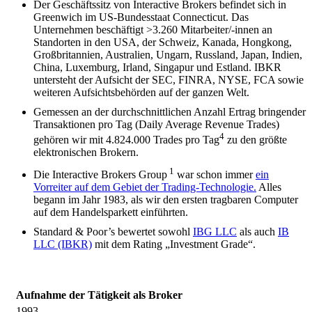
Der Geschäftssitz von Interactive Brokers befindet sich in
Greenwich im US-Bundesstaat Connecticut. Das
Unternehmen beschäftigt >3.260 Mitarbeiter/-innen an
Standorten in den USA, der Schweiz, Kanada, Hongkong,
Großbritannien, Australien, Ungarn, Russland, Japan, Indien,
China, Luxemburg, Irland, Singapur und Estland. IBKR
untersteht der Aufsicht der SEC, FINRA, NYSE, FCA sowie
weiteren Aufsichtsbehörden auf der ganzen Welt.
Gemessen an der durchschnittlichen Anzahl Ertrag bringender
Transaktionen pro Tag (Daily Average Revenue Trades)
4
gehören wir mit 4.824.000 Trades pro Tag
zu den größte
elektronischen Brokern.
1
Die Interactive Brokers Group
war schon immer
ein
Vorreiter auf dem Gebiet der Trading-Technologie.
Alles
begann im Jahr 1983, als wir den ersten tragbaren Computer
auf dem Handelsparkett einführten.
Standard & Poor’s bewertet sowohl
IBG LLC
als auch
IB
LLC (IBKR)
mit dem Rating „Investment Grade“.
Aufnahme der Tätigkeit als Broker
1993