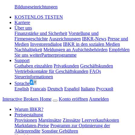
Bildungseinrichtungen
KOSTENLOS TESTEN
Karriere
Über uns
Finanzstärke und Sicherheit
Vorstellung und
Firmengeschichte
Auszeichnungen
IBKR-News
Presse und
Medien
Investorendialog
IBKR in den sozialen Medien
Nachhaltigkeit
Meldungen an Aufsichtsbehörden
Empfehlen
Sie uns weiter
Partnerprogramme
Support
Guthaben einzahlen
Privatkunden
Geschäftskunden
Vertriebskontakte für Geschäftskunden
FAQs
Steuerinformationen
Sprache
English
Français
Deutsch
Español
Italiano
Pусский
Interactive Brokers Home
Konto eröffnen
Anmelden
Warum IBKR?
Preisgestaltung
Provisionen
Marginsätze
Zinssätze
Leerverkaufskosten
Marktdaten-Preise
Programm zur Optimierung der
Aktienrendite
Sonstige Gebühren