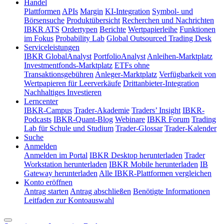
Handel
Plattformen
APIs
Margin
KI-Integration
Symbol- und
Börsensuche
Produktübersicht
Recherchen und Nachrichten
IBKR ATS
Ordertypen
Berichte
Wertpapierleihe
Funktionen
im Fokus
Probability Lab
Global Outsourced Trading Desk
Serviceleistungen
IBKR GlobalAnalyst
PortfolioAnalyst
Anleihen-Marktplatz
Investmentfonds-Marktplatz
ETFs ohne
Transaktionsgebühren
Anleger-Marktplatz
Verfügbarkeit von
Wertpapieren für Leerverkäufe
Drittanbieter-Integration
Nachhaltiges Investieren
Lerncenter
IBKR-Campus
Trader-Akademie
Traders’ Insight
IBKR-
Podcasts
IBKR-Quant-Blog
Webinare
IBKR Forum
Trading
Lab für Schule und Studium
Trader-Glossar
Trader-Kalender
Suche
Anmelden
Anmelden im Portal
IBKR Desktop herunterladen
Trader
Workstation herunterladen
IBKR Mobile herunterladen
IB
Gateway herunterladen
Alle IBKR-Plattformen vergleichen
Konto eröffnen
Antrag starten
Antrag abschließen
Benötigte Informationen
Leitfaden zur Kontoauswahl