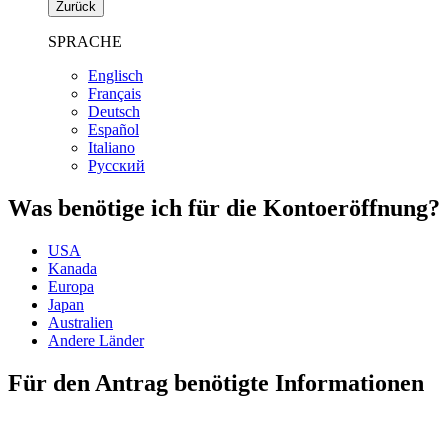
Zurück
SPRACHE
Englisch
Français
Deutsch
Español
Italiano
Pусский
Was benötige ich für die Kontoeröffnung?
USA
Kanada
Europa
Japan
Australien
Andere Länder
Für den Antrag benötigte Informationen