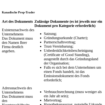
Kanadische Prop-Trader
Art des Dokuments
Zulässige Dokumente
(es ist jeweils nur ein
Dokument pro Kategorie erforderlich)
Existenznachweis des
Satzung;
Unternehmens
Gründungsurkunde (Charter);
Das Dokument muss
Partnerschaftsvertrag;
den Namen Ihrer
Trust-Vereinbarung;
Firma deutlich
Unbedenklichkeitsbescheinigung
angeben.
(Certificate of Good Standing),
ausgestellt durch das Gründungsland
der Organisation;
Falls es sich bei dem Unternehmen um
einen Fonds handelt, ist das
Emissionsdokument des Fonds
erforderlich;
Adressnachweis des
Verbrauchsrechnung (muss weniger als
Unternehmens
ein Jahr alt sein);
Das Dokument muss
Mietvertrag;
den
Hypothekenauszug, notarielle Urkunde
Hauptgeschäftssitz