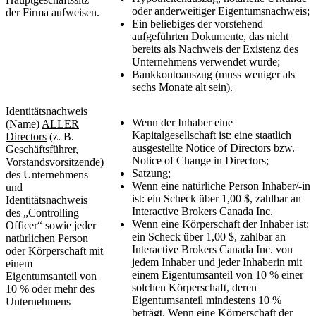
oder anderweitiger Eigentumsnachweis;
der Firma aufweisen.
Ein beliebiges der vorstehend
aufgeführten Dokumente, das nicht
bereits als Nachweis der Existenz des
Unternehmens verwendet wurde;
Bankkontoauszug (muss weniger als
sechs Monate alt sein).
Identitätsnachweis
Wenn der Inhaber eine
(Name)
ALLER
Kapitalgesellschaft ist: eine staatlich
Directors
(z. B.
ausgestellte Notice of Directors bzw.
Geschäftsführer,
Notice of Change in Directors;
Vorstandsvorsitzende)
Satzung;
des Unternehmens
Wenn eine natürliche Person Inhaber/-in
und
ist: ein Scheck über 1,00 $, zahlbar an
Identitätsnachweis
Interactive Brokers Canada Inc.
des „Controlling
Wenn eine Körperschaft der Inhaber ist:
Officer“ sowie jeder
ein Scheck über 1,00 $, zahlbar an
natürlichen Person
Interactive Brokers Canada Inc. von
oder Körperschaft mit
jedem Inhaber und jeder Inhaberin mit
einem
einem Eigentumsanteil von 10 % einer
Eigentumsanteil von
solchen Körperschaft, deren
10 % oder mehr des
Eigentumsanteil mindestens 10 %
Unternehmens
beträgt. Wenn eine Körperschaft der