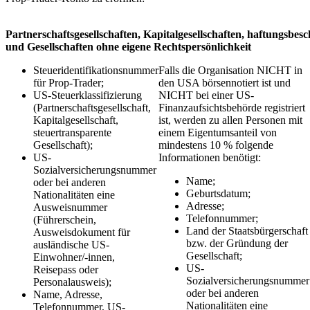
Partnerschaftsgesellschaften, Kapitalgesellschaften, haftungsbes
und Gesellschaften ohne eigene Rechtspersönlichkeit
Steueridentifikationsnummer
Falls die Organisation NICHT in
für Prop-Trader;
den USA börsennotiert ist und
US-Steuerklassifizierung
NICHT bei einer US-
(Partnerschaftsgesellschaft,
Finanzaufsichtsbehörde registriert
Kapitalgesellschaft,
ist, werden zu allen Personen mit
steuertransparente
einem Eigentumsanteil von
Gesellschaft);
mindestens 10 % folgende
US-
Informationen benötigt:
Sozialversicherungsnummer
Name;
oder bei anderen
Geburtsdatum;
Nationalitäten eine
Adresse;
Ausweisnummer
Telefonnummer;
(Führerschein,
Land der Staatsbürgerschaft
Ausweisdokument für
bzw. der Gründung der
ausländische US-
Gesellschaft;
Einwohner/-innen,
US-
Reisepass oder
Sozialversicherungsnummer
Personalausweis);
oder bei anderen
Name, Adresse,
Nationalitäten eine
Telefonnummer, US-