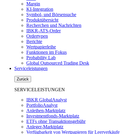
Margin
KI-Integration
Symbol- und Börsensuche
Produktübersicht
Recherchen und Nachrichten
IBKR-ATS-Order
Ordertypen
Berichte
Wertpapierleihe
Funktionen im Fokus
Probability Lab
Global Outsourced Trading Desk
Serviceleistungen
Zurück
SERVICELEISTUNGEN
IBKR GlobalAnalyst
PortfolioAnalyst
Anleihen-Marktplatz
Investmentfonds-Marktplatz
ETFs ohne Transaktionsgebühr
Anleger-Marktplatz
Verfügbarkeit von Wertpapieren für Leerverkäufe