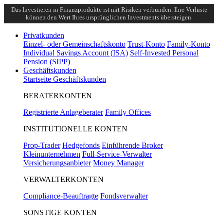
Das Investieren in Finanzprodukte ist mit Risiken verbunden. Ihre Verluste
können den Wert Ihres ursprünglichen Investments übersteigen.
Privatkunden
Einzel- oder Gemeinschaftskonto
Trust-Konto
Family-Konto
Individual Savings Account (ISA)
Self-Invested Personal
Pension (SIPP)
Geschäftskunden
Startseite Geschäftskunden
BERATERKONTEN
Registrierte Anlageberater
Family Offices
INSTITUTIONELLE KONTEN
Prop-Trader
Hedgefonds
Einführende Broker
Kleinunternehmen
Full-Service-Verwalter
Versicherungsanbieter
Money Manager
VERWALTERKONTEN
Compliance-Beauftragte
Fondsverwalter
SONSTIGE KONTEN