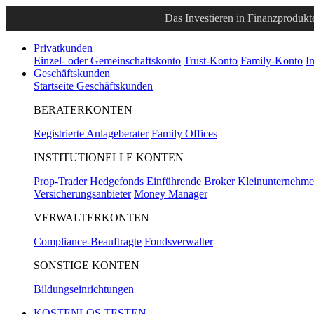
Das Investieren in Finanzprodukte
Privatkunden
Einzel- oder Gemeinschaftskonto
Trust-Konto
Family-Konto
I
Geschäftskunden
Startseite Geschäftskunden
BERATERKONTEN
Registrierte Anlageberater
Family Offices
INSTITUTIONELLE KONTEN
Prop-Trader
Hedgefonds
Einführende Broker
Kleinunternehm
Versicherungsanbieter
Money Manager
VERWALTERKONTEN
Compliance-Beauftragte
Fondsverwalter
SONSTIGE KONTEN
Bildungseinrichtungen
KOSTENLOS TESTEN