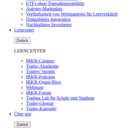
ETFs ohne Transaktionsgebühr
Anleger-Marktplatz
Verfügbarkeit von Wertpapieren für Leerverkäufe
Drittanbieter-Integration
Nachhaltiges Investieren
Lerncenter
Zurück
LERNCENTER
IBKR-Campus
Trader-Akademie
Traders’ Insight
IBKR-Podcasts
IBKR-Quant-Blog
Webinare
IBKR-Forum
Trading Lab für Schule und Studium
Trader-Glossar
Trader-Kalender
Über uns
Zurück