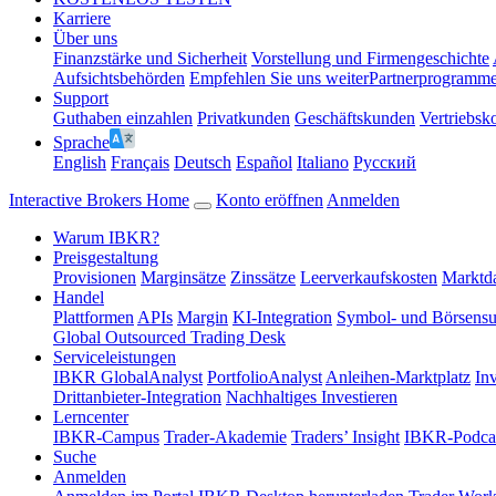
Karriere
Über uns
Finanzstärke und Sicherheit
Vorstellung und Firmengeschichte
Aufsichtsbehörden
Empfehlen Sie uns weiter
Partnerprogramm
Support
Guthaben einzahlen
Privatkunden
Geschäftskunden
Vertriebsk
Sprache
English
Français
Deutsch
Español
Italiano
Pусский
Interactive Brokers Home
Konto eröffnen
Anmelden
Warum IBKR?
Preisgestaltung
Provisionen
Marginsätze
Zinssätze
Leerverkaufskosten
Marktda
Handel
Plattformen
APIs
Margin
KI-Integration
Symbol- und Börsens
Global Outsourced Trading Desk
Serviceleistungen
IBKR GlobalAnalyst
PortfolioAnalyst
Anleihen-Marktplatz
In
Drittanbieter-Integration
Nachhaltiges Investieren
Lerncenter
IBKR-Campus
Trader-Akademie
Traders’ Insight
IBKR-Podca
Suche
Anmelden