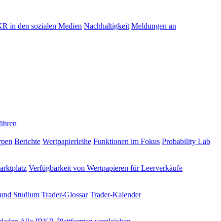
R in den sozialen Medien
Nachhaltigkeit
Meldungen an
ühren
ypen
Berichte
Wertpapierleihe
Funktionen im Fokus
Probability Lab
rktplatz
Verfügbarkeit von Wertpapieren für Leerverkäufe
 und Studium
Trader-Glossar
Trader-Kalender