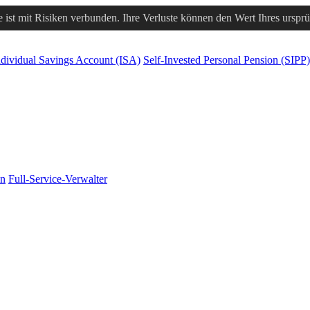
 ist mit Risiken verbunden. Ihre Verluste können den Wert Ihres urspr
ndividual Savings Account (ISA)
Self-Invested Personal Pension (SIPP)
en
Full-Service-Verwalter