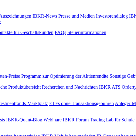
Auszeichnungen
IBKR-News
Presse und Medien
Investorendialog
IBK
e
ontakte für Geschäftskunden
FAQs
Steuerinformationen
ten-Preise
Programm zur Optimierung der Aktienrendite
Sonstige Geb
uche
Produktübersicht
Recherchen und Nachrichten
IBKR ATS
Ordert
vestmentfonds-Marktplatz
ETFs ohne Transaktionsgebühren
Anleger-Ma
sts
IBKR-Quant-Blog
Webinare
IBKR Forum
Trading Lab für Schule