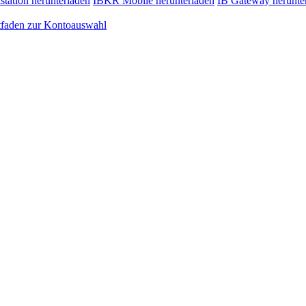
station herunterladen
IBKR Mobile herunterladen
IB Gateway herunte
tfaden zur Kontoauswahl