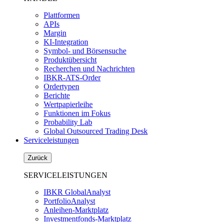
Plattformen
APIs
Margin
KI-Integration
Symbol- und Börsensuche
Produktübersicht
Recherchen und Nachrichten
IBKR-ATS-Order
Ordertypen
Berichte
Wertpapierleihe
Funktionen im Fokus
Probability Lab
Global Outsourced Trading Desk
Serviceleistungen
Zurück
SERVICELEISTUNGEN
IBKR GlobalAnalyst
PortfolioAnalyst
Anleihen-Marktplatz
Investmentfonds-Marktplatz