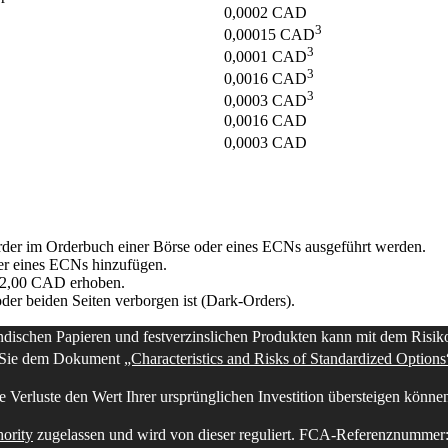
0,0002
CAD
3
0,00015
CAD
3
0,0001
CAD
3
0,0016
CAD
3
0,0003
CAD
0,0016
CAD
0,0003
CAD
order im Orderbuch einer Börse oder eines ECNs ausgeführt werden.
er eines ECNs hinzufügen.
n 2,00 CAD erhoben.
der beiden Seiten verborgen ist (Dark-Orders).
dischen Papieren und festverzinslichen Produkten kann mit dem Risiko
en Sie dem Dokument
„Characteristics and Risks of Standardized Option
re Verluste den Wert Ihrer ursprünglichen Investition übersteigen könne
ority
zugelassen und wird von dieser reguliert. FCA-Referenznummer