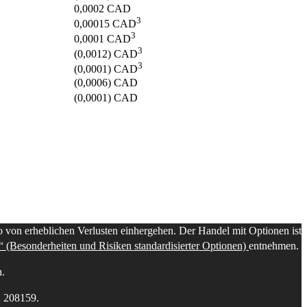
0,0002
CAD
3
0,00015
CAD
3
0,0001
CAD
3
(0,0012)
CAD
3
(0,0001)
CAD
(0,0006)
CAD
(0,0001)
CAD
 von erheblichen Verlusten einhergehen. Der Handel mit Optionen ist
s“ (Besonderheiten und Risiken standardisierter Optionen)
entnehmen.
n.
: 208159.