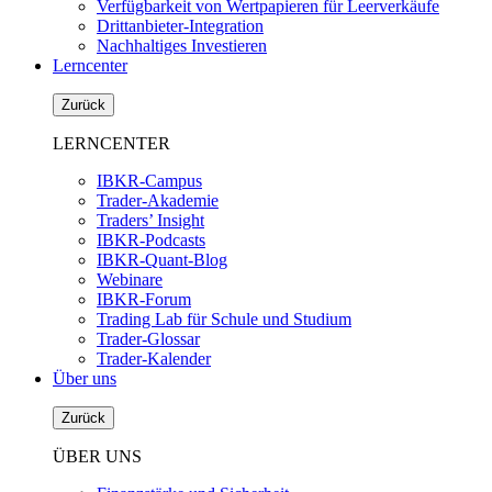
Verfügbarkeit von Wertpapieren für Leerverkäufe
Drittanbieter-Integration
Nachhaltiges Investieren
Lerncenter
Zurück
LERNCENTER
IBKR-Campus
Trader-Akademie
Traders’ Insight
IBKR-Podcasts
IBKR-Quant-Blog
Webinare
IBKR-Forum
Trading Lab für Schule und Studium
Trader-Glossar
Trader-Kalender
Über uns
Zurück
ÜBER UNS