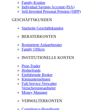
Family-Konten
Individual Savings Account (ISA)
Self-Invested Personal Pension (SIPP)
GESCHÄFTSKUNDEN
Startseite Geschäftskunden
BERATERKONTEN
Registrierte Anlageberater
Family Offices
INSTITUTIONELLE KONTEN
Prop-Trader
Hedgefonds
Einführende Broker
Kleinunternehmen
Full-Service-Verwalter
Versicherungsanbieter
Money Manager
VERWALTERKONTEN
Compliance-Beauftragte