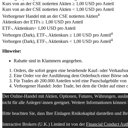
Kurs von an der CSE notierten Aktien
≥ 1,00
USD pro Anteil
Kurs von an der CSE notierten Aktien
< 1,00
USD pro Anteil
4
Verborgener Handel mit an der CSE notierten Aktien
Aktienkurs der ETFs
≥ 1,00
USD pro Anteil
ETF-, Aktienkurs
< 1,00
USD pro Anteil
4
Verborgen (Dark), ETF-, Aktienkurs
≥ 1,00
USD pro Anteil
4
Verborgen (Dark), ETF-, Aktienkurs
< 1,00
USD pro Anteil
Hinweise:
Rabatte sind in Klammern angegeben.
Orders, die sofort gegen eine bestehende Kauf- oder Verkaufs
Eine Order vor der Ausführung dem Orderbuch einer Börse od
Für Trades ab 200.000 Anteilen wird eine Pauschalgebühr vo
Verborgener Handel: Jeder Trade, bei dem die Order auf einer o
Der Online-Handel mit Aktien, Optionen, Futures, Währungen, auslän
nicht für alle Anleger/-innen geeignet. Weitere Informationen könn
Bitte beachten Sie, dass Ihre Einlagen Risikokapital darstellen und Ih
Interactive Brokers (U.K.) Limited ist von der
Financial Conduct Auth