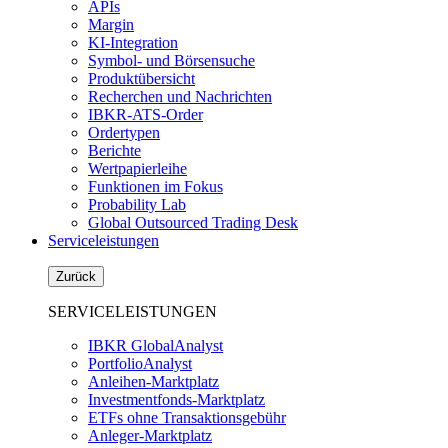
APIs
Margin
KI-Integration
Symbol- und Börsensuche
Produktübersicht
Recherchen und Nachrichten
IBKR-ATS-Order
Ordertypen
Berichte
Wertpapierleihe
Funktionen im Fokus
Probability Lab
Global Outsourced Trading Desk
Serviceleistungen
Zurück
SERVICELEISTUNGEN
IBKR GlobalAnalyst
PortfolioAnalyst
Anleihen-Marktplatz
Investmentfonds-Marktplatz
ETFs ohne Transaktionsgebühr
Anleger-Marktplatz