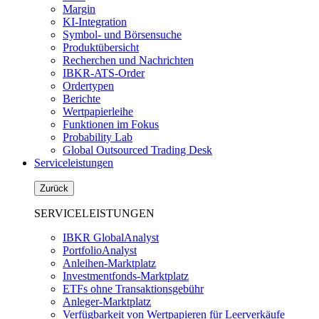
Margin
KI-Integration
Symbol- und Börsensuche
Produktübersicht
Recherchen und Nachrichten
IBKR-ATS-Order
Ordertypen
Berichte
Wertpapierleihe
Funktionen im Fokus
Probability Lab
Global Outsourced Trading Desk
Serviceleistungen
Zurück
SERVICELEISTUNGEN
IBKR GlobalAnalyst
PortfolioAnalyst
Anleihen-Marktplatz
Investmentfonds-Marktplatz
ETFs ohne Transaktionsgebühr
Anleger-Marktplatz
Verfügbarkeit von Wertpapieren für Leerverkäufe