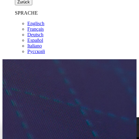
Zurück
SPRACHE
Englisch
Français
Deutsch
Español
Italiano
Pусский
TRADER WORKSTATION (TWS)
Schneller und effizienter handeln
Entdecken Sie die Trader Workstation:
unsere Vorzeigeplattform für alle, die aktiv traden
und anlegen wollen
Jetzt testen