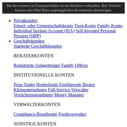
Das Investieren in Finanzprodukte ist mit Risiken verbunden. Ihre Verluste
können den Wert Ihres ursprünglichen Investments übersteigen.
Privatkunden
Einzel- oder Gemeinschaftskonto
Trust-Konto
Family-Konto
Individual Savings Account (ISA)
Self-Invested Personal
Pension (SIPP)
Geschäftskunden
Startseite Geschäftskunden
BERATERKONTEN
Registrierte Anlageberater
Family Offices
INSTITUTIONELLE KONTEN
Prop-Trader
Hedgefonds
Einführende Broker
Kleinunternehmen
Full-Service-Verwalter
Versicherungsanbieter
Money Manager
VERWALTERKONTEN
Compliance-Beauftragte
Fondsverwalter
SONSTIGE KONTEN