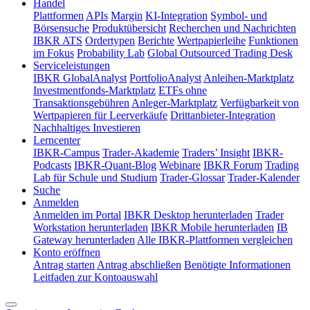
Handel
Plattformen
APIs
Margin
KI-Integration
Symbol- und
Börsensuche
Produktübersicht
Recherchen und Nachrichten
IBKR ATS
Ordertypen
Berichte
Wertpapierleihe
Funktionen
im Fokus
Probability Lab
Global Outsourced Trading Desk
Serviceleistungen
IBKR GlobalAnalyst
PortfolioAnalyst
Anleihen-Marktplatz
Investmentfonds-Marktplatz
ETFs ohne
Transaktionsgebühren
Anleger-Marktplatz
Verfügbarkeit von
Wertpapieren für Leerverkäufe
Drittanbieter-Integration
Nachhaltiges Investieren
Lerncenter
IBKR-Campus
Trader-Akademie
Traders’ Insight
IBKR-
Podcasts
IBKR-Quant-Blog
Webinare
IBKR Forum
Trading
Lab für Schule und Studium
Trader-Glossar
Trader-Kalender
Suche
Anmelden
Anmelden im Portal
IBKR Desktop herunterladen
Trader
Workstation herunterladen
IBKR Mobile herunterladen
IB
Gateway herunterladen
Alle IBKR-Plattformen vergleichen
Konto eröffnen
Antrag starten
Antrag abschließen
Benötigte Informationen
Leitfaden zur Kontoauswahl