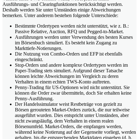
Ausführungs- und Clearingfunktionen berücksichtigt werden.
Deshalb werden Sie unter Umständen einige Abweichungen
bemerken. Unter anderem bestehen folgende Unterschiede:
Bestimmte Ordertypen werden nicht unterstützt, wie z. B.:
Passive Relative, Auction, RFQ und Pegged-to-Market.
Ausführungen werden unter Verwendung des besten Kurses
im Börsenbuch simuliert. Es besteht kein Zugang zu
Markttiefe-Notierungen.
Die Nutzung von Combo-Orders und EFP ist ebenfalls
eingeschränkt.
Stop-Orders und andere komplexe Ordertypen werden im
Paper-Trading stets simuliert. Aufgrund dieser Tatsache
können leichte Abweichungen im Vergleich zu deren
Verhalten in einem echten TWS-Konto auftreten.
Penny-Trading für US-Optionen wird nicht unterstützt. Sie
können die Order zwar übermitteln, doch Sie erhalten keine
Penny-Ausführung.
Der Handelssimulator weist Restbeträge von gezielt zu
Börsen gerouteten Market-Orders zurück, die nur teilweise
ausgeführt wurden. Dies entspricht unter Umständen, aber
nicht zwangsläufig, dem Verhalten in einem realen
Börsenumfeld. Market-Orders, die empfangen werden,
während keine Notierung auf der Gegenseite vorliegt, werden
gehalten, bis die entsprechenden Marktdaten eingehen (d. h.