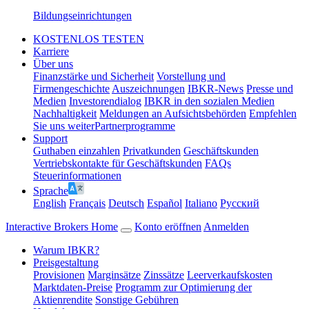
Bildungseinrichtungen
KOSTENLOS TESTEN
Karriere
Über uns
Finanzstärke und Sicherheit
Vorstellung und
Firmengeschichte
Auszeichnungen
IBKR-News
Presse und
Medien
Investorendialog
IBKR in den sozialen Medien
Nachhaltigkeit
Meldungen an Aufsichtsbehörden
Empfehlen
Sie uns weiter
Partnerprogramme
Support
Guthaben einzahlen
Privatkunden
Geschäftskunden
Vertriebskontakte für Geschäftskunden
FAQs
Steuerinformationen
Sprache
English
Français
Deutsch
Español
Italiano
Pусский
Interactive Brokers Home
Konto eröffnen
Anmelden
Warum IBKR?
Preisgestaltung
Provisionen
Marginsätze
Zinssätze
Leerverkaufskosten
Marktdaten-Preise
Programm zur Optimierung der
Aktienrendite
Sonstige Gebühren