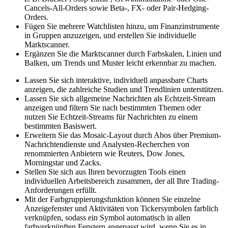
Cancels-All-Orders sowie Beta-, FX- oder Pair-Hedging-
Orders.
Fügen Sie mehrere Watchlisten hinzu, um Finanzinstrumente
in Gruppen anzuzeigen, und erstellen Sie individuelle
Marktscanner.
Ergänzen Sie die Marktscanner durch Farbskalen, Linien und
Balken, um Trends und Muster leicht erkennbar zu machen.
Lassen Sie sich interaktive, individuell anpassbare Charts
anzeigen, die zahlreiche Studien und Trendlinien unterstützen.
Lassen Sie sich allgemeine Nachrichten als Echtzeit-Stream
anzeigen und filtern Sie nach bestimmten Themen oder
nutzen Sie Echtzeit-Streams für Nachrichten zu einem
bestimmten Basiswert.
Erweitern Sie das Mosaic-Layout durch Abos über Premium-
Nachrichtendienste und Analysten-Recherchen von
renommierten Anbietern wie Reuters, Dow Jones,
Morningstar und Zacks.
Stellen Sie sich aus Ihren bevorzugten Tools einen
individuellen Arbeitsbereich zusammen, der all Ihre Trading-
Anforderungen erfüllt.
Mit der Farbgruppierungsfunktion können Sie einzelne
Anzeigefenster und Aktivitäten von Tickersymbolen farblich
verknüpfen, sodass ein Symbol automatisch in allen
farbverknüpften Fenstern angepasst wird, wenn Sie es in