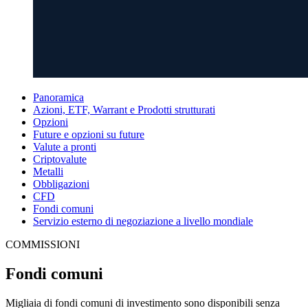
Panoramica
Azioni, ETF, Warrant e Prodotti strutturati
Opzioni
Future e opzioni su future
Valute a pronti
Criptovalute
Metalli
Obbligazioni
CFD
Fondi comuni
Servizio esterno di negoziazione a livello mondiale
COMMISSIONI
Fondi comuni
Migliaia di fondi comuni di investimento sono disponibili senza