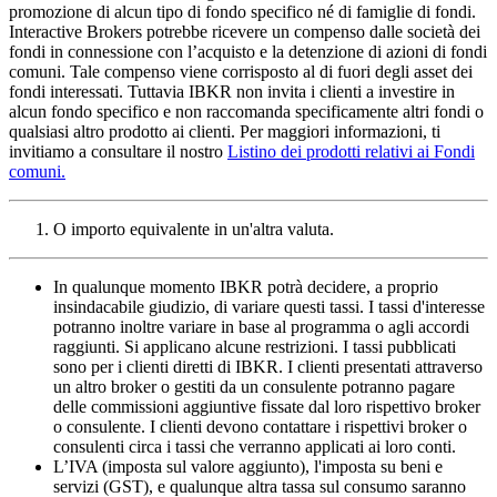
promozione di alcun tipo di fondo specifico né di famiglie di fondi.
Interactive Brokers potrebbe ricevere un compenso dalle società dei
fondi in connessione con l’acquisto e la detenzione di azioni di fondi
comuni. Tale compenso viene corrisposto al di fuori degli asset dei
fondi interessati. Tuttavia IBKR non invita i clienti a investire in
alcun fondo specifico e non raccomanda specificamente altri fondi o
qualsiasi altro prodotto ai clienti. Per maggiori informazioni, ti
invitiamo a consultare il nostro
Listino dei prodotti relativi ai Fondi
comuni.
O importo equivalente in un'altra valuta.
In qualunque momento IBKR potrà decidere, a proprio
insindacabile giudizio, di variare questi tassi. I tassi d'interesse
potranno inoltre variare in base al programma o agli accordi
raggiunti. Si applicano alcune restrizioni. I tassi pubblicati
sono per i clienti diretti di IBKR. I clienti presentati attraverso
un altro broker o gestiti da un consulente potranno pagare
delle commissioni aggiuntive fissate dal loro rispettivo broker
o consulente. I clienti devono contattare i rispettivi broker o
consulenti circa i tassi che verranno applicati ai loro conti.
L’IVA (imposta sul valore aggiunto), l'imposta su beni e
servizi (GST), e qualunque altra tassa sul consumo saranno