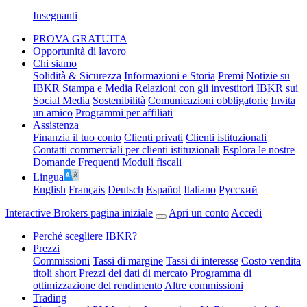
Insegnanti
PROVA GRATUITA
Opportunità di lavoro
Chi siamo
Solidità & Sicurezza
Informazioni e Storia
Premi
Notizie su
IBKR
Stampa e Media
Relazioni con gli investitori
IBKR sui
Social Media
Sostenibilità
Comunicazioni obbligatorie
Invita
un amico
Programmi per affiliati
Assistenza
Finanzia il tuo conto
Clienti privati
Clienti istituzionali
Contatti commerciali per clienti istituzionali
Esplora le nostre
Domande Frequenti
Moduli fiscali
Lingua
English
Français
Deutsch
Español
Italiano
Pусский
Interactive Brokers pagina iniziale
Apri un conto
Accedi
Perché scegliere IBKR?
Prezzi
Commissioni
Tassi di margine
Tassi di interesse
Costo vendita
titoli short
Prezzi dei dati di mercato
Programma di
ottimizzazione del rendimento
Altre commissioni
Trading