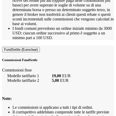
riceve dei rebate più alti (oppure paga delle commissioni più
basse) per avere superato le soglie di volume su di una
determinata borsa o presso un determinato soggetto terzo, in
genere il broker non trasferirà ai clienti questi rebate o questi
sconti incrementali sulle commissioni che vengono calcolati in
base ai volumi.
I fondi comuni prevedono un ordine iniziale minimo da 3000
USD; ciascun ordine successivo al primo è soggetto a un
minimo pari a 100 USD.
FundSettle (Euroclear)
Commissioni FundSettle
Commissioni fisse
Modello tariffario 1
19,00
EUR
Modello tariffario 2
5,00
EUR
Note:
Le commissioni si applicano a tutti i tipi di ordini.
Il corrispettivo addebitato comprende tutte le tariffe previste