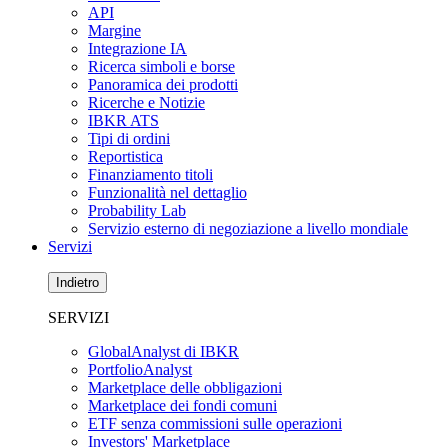
API
Margine
Integrazione IA
Ricerca simboli e borse
Panoramica dei prodotti
Ricerche e Notizie
IBKR ATS
Tipi di ordini
Reportistica
Finanziamento titoli
Funzionalità nel dettaglio
Probability Lab
Servizio esterno di negoziazione a livello mondiale
Servizi
Indietro
SERVIZI
GlobalAnalyst di IBKR
PortfolioAnalyst
Marketplace delle obbligazioni
Marketplace dei fondi comuni
ETF senza commissioni sulle operazioni
Investors' Marketplace