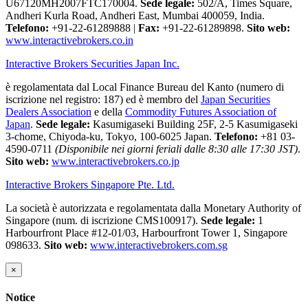
U67120MH2007FTC170004.
Sede legale:
502/A, Times Square,
Andheri Kurla Road, Andheri East, Mumbai 400059, India.
Telefono:
+91-22-61289888
|
Fax:
+91-22-61289898.
Sito web:
www.interactivebrokers.co.in
Interactive Brokers Securities Japan Inc.
è regolamentata dal Local Finance Bureau del Kanto (numero di
iscrizione nel registro: 187) ed è membro del
Japan Securities
Dealers Association
e della
Commodity Futures Association of
Japan
.
Sede legale:
Kasumigaseki Building 25F, 2-5 Kasumigaseki
3-chome, Chiyoda-ku, Tokyo, 100-6025 Japan.
Telefono:
+81 03-
4590-0711
(Disponibile nei giorni feriali dalle 8:30 alle 17:30 JST)
.
Sito web:
www.interactivebrokers.co.jp
Interactive Brokers Singapore Pte. Ltd.
La società è autorizzata e regolamentata dalla Monetary Authority of
Singapore (num. di iscrizione CMS100917).
Sede legale:
1
Harbourfront Place #12-01/03, Harbourfront Tower 1, Singapore
098633.
Sito web:
www.interactivebrokers.com.sg
×
Notice