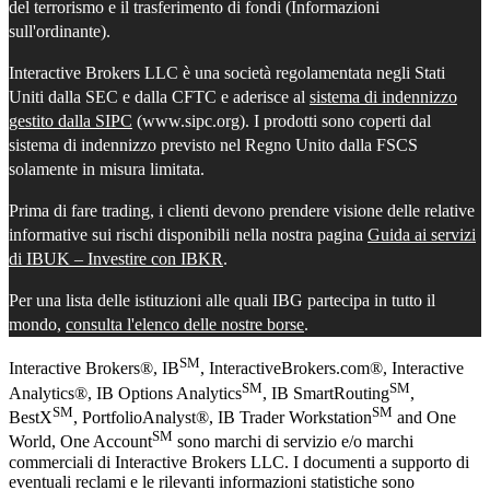
del terrorismo e il trasferimento di fondi (Informazioni
sull'ordinante).
Interactive Brokers LLC è una società regolamentata negli Stati
Uniti dalla SEC e dalla CFTC e aderisce al
sistema di indennizzo
gestito dalla SIPC
(www.sipc.org). I prodotti sono coperti dal
sistema di indennizzo previsto nel Regno Unito dalla FSCS
solamente in misura limitata.
Prima di fare trading, i clienti devono prendere visione delle relative
informative sui rischi disponibili nella nostra pagina
Guida ai servizi
di IBUK – Investire con IBKR
.
Per una lista delle istituzioni alle quali IBG partecipa in tutto il
mondo,
consulta l'elenco delle nostre borse
.
SM
Interactive Brokers®, IB
, InteractiveBrokers.com®, Interactive
SM
SM
Analytics®, IB Options Analytics
, IB SmartRouting
,
SM
SM
BestX
, PortfolioAnalyst®, IB Trader Workstation
and One
SM
World, One Account
sono marchi di servizio e/o marchi
commerciali di Interactive Brokers LLC. I documenti a supporto di
eventuali reclami e le rilevanti informazioni statistiche sono