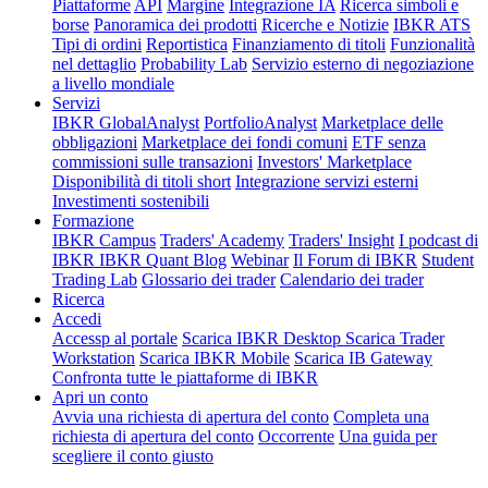
Piattaforme
API
Margine
Integrazione IA
Ricerca simboli e
borse
Panoramica dei prodotti
Ricerche e Notizie
IBKR ATS
Tipi di ordini
Reportistica
Finanziamento di titoli
Funzionalità
nel dettaglio
Probability Lab
Servizio esterno di negoziazione
a livello mondiale
Servizi
IBKR GlobalAnalyst
PortfolioAnalyst
Marketplace delle
obbligazioni
Marketplace dei fondi comuni
ETF senza
commissioni sulle transazioni
Investors' Marketplace
Disponibilità di titoli short
Integrazione servizi esterni
Investimenti sostenibili
Formazione
IBKR Campus
Traders' Academy
Traders' Insight
I podcast di
IBKR
IBKR Quant Blog
Webinar
Il Forum di IBKR
Student
Trading Lab
Glossario dei trader
Calendario dei trader
Ricerca
Accedi
Accessp al portale
Scarica IBKR Desktop
Scarica Trader
Workstation
Scarica IBKR Mobile
Scarica IB Gateway
Confronta tutte le piattaforme di IBKR
Apri un conto
Avvia una richiesta di apertura del conto
Completa una
richiesta di apertura del conto
Occorrente
Una guida per
scegliere il conto giusto