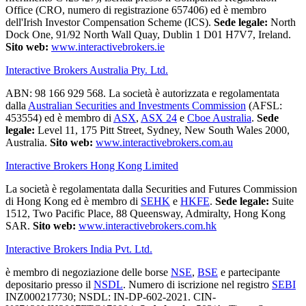
Office (CRO, numero di registrazione 657406) ed è membro
dell'Irish Investor Compensation Scheme (ICS).
Sede legale:
North
Dock One, 91/92 North Wall Quay, Dublin 1 D01 H7V7, Ireland.
Sito web:
www.interactivebrokers.ie
Interactive Brokers Australia Pty. Ltd.
ABN: 98 166 929 568. La società è autorizzata e regolamentata
dalla
Australian Securities and Investments Commission
(AFSL:
453554) ed è membro di
ASX
,
ASX 24
e
Cboe Australia
.
Sede
legale:
Level 11, 175 Pitt Street, Sydney, New South Wales 2000,
Australia.
Sito web:
www.interactivebrokers.com.au
Interactive Brokers Hong Kong Limited
La società è regolamentata dalla Securities and Futures Commission
di Hong Kong ed è membro di
SEHK
e
HKFE
.
Sede legale:
Suite
1512, Two Pacific Place, 88 Queensway, Admiralty, Hong Kong
SAR.
Sito web:
www.interactivebrokers.com.hk
Interactive Brokers India Pvt. Ltd.
è membro di negoziazione delle borse
NSE
,
BSE
e partecipante
depositario presso il
NSDL
. Numero di iscrizione nel registro
SEBI
INZ000217730; NSDL: IN-DP-602-2021. CIN-