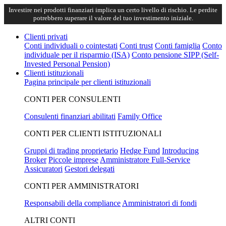
Investire nei prodotti finanziari implica un certo livello di rischio. Le perdite
potrebbero superare il valore del tuo investimento iniziale.
Clienti privati
Conti individuali o cointestati
Conti trust
Conti famiglia
Conto
individuale per il risparmio (ISA)
Conto pensione SIPP (Self-
Invested Personal Pension)
Clienti istituzionali
Pagina principale per clienti istituzionali
CONTI PER CONSULENTI
Consulenti finanziari abilitati
Family Office
CONTI PER CLIENTI ISTITUZIONALI
Gruppi di trading proprietario
Hedge Fund
Introducing
Broker
Piccole imprese
Amministratore Full-Service
Assicuratori
Gestori delegati
CONTI PER AMMINISTRATORI
Responsabili della compliance
Amministratori di fondi
ALTRI CONTI