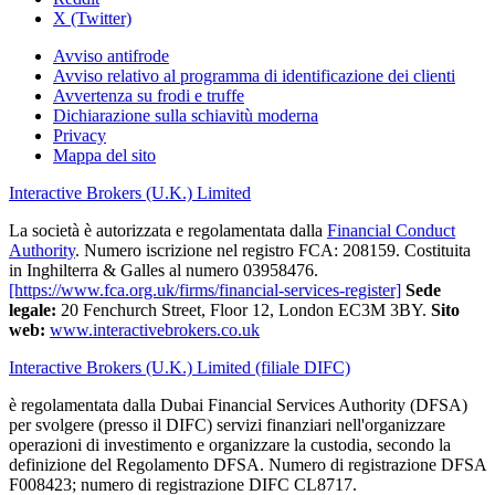
X (Twitter)
Avviso antifrode
Avviso relativo al programma di identificazione dei clienti
Avvertenza su frodi e truffe
Dichiarazione sulla schiavitù moderna
Privacy
Mappa del sito
Interactive Brokers (U.K.) Limited
La società è autorizzata e regolamentata dalla
Financial Conduct
Authority
. Numero iscrizione nel registro FCA: 208159. Costituita
in Inghilterra & Galles al numero 03958476.
[https://www.fca.org.uk/firms/financial-services-register]
Sede
legale:
20 Fenchurch Street, Floor 12, London EC3M 3BY.
Sito
web:
www.interactivebrokers.co.uk
Interactive Brokers (U.K.) Limited (filiale DIFC)
è regolamentata dalla Dubai Financial Services Authority (DFSA)
per svolgere (presso il DIFC) servizi finanziari nell'organizzare
operazioni di investimento e organizzare la custodia, secondo la
definizione del Regolamento DFSA. Numero di registrazione DFSA
F008423; numero di registrazione DIFC CL8717.