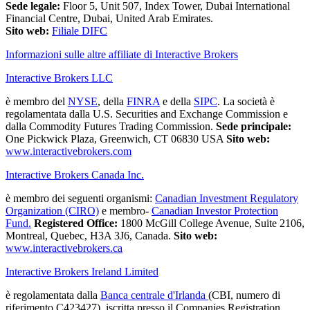
Sede legale:
Floor 5, Unit 507, Index Tower, Dubai International
Financial Centre, Dubai, United Arab Emirates.
Sito web:
Filiale DIFC
Informazioni sulle altre affiliate di Interactive Brokers
Interactive Brokers LLC
è membro del
NYSE
, della
FINRA
e della
SIPC
. La società è
regolamentata dalla U.S. Securities and Exchange Commission e
dalla Commodity Futures Trading Commission.
Sede principale:
One Pickwick Plaza, Greenwich, CT 06830 USA
Sito web:
www.interactivebrokers.com
Interactive Brokers Canada Inc.
è membro dei seguenti organismi:
Canadian Investment Regulatory
Organization (CIRO)
e membro-
Canadian Investor Protection
Fund.
Registered Office:
1800 McGill College Avenue, Suite 2106,
Montreal, Quebec, H3A 3J6, Canada.
Sito web:
www.interactivebrokers.ca
Interactive Brokers Ireland Limited
è regolamentata dalla
Banca centrale d'Irlanda
(CBI, numero di
riferimento C423427), iscritta presso il Companies Registration