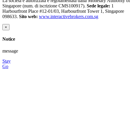
La società è autorizzata e regolamentata dalla Monetary Authority of
Singapore (num. di iscrizione CMS100917).
Sede legale:
1
Harbourfront Place #12-01/03, Harbourfront Tower 1, Singapore
098633.
Sito web:
www.interactivebrokers.com.sg
×
Notice
message
Stay
Go