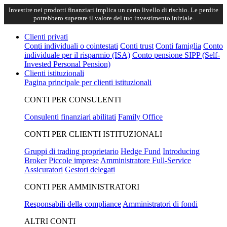
Investire nei prodotti finanziari implica un certo livello di rischio. Le perdite
potrebbero superare il valore del tuo investimento iniziale.
Clienti privati
Conti individuali o cointestati
Conti trust
Conti famiglia
Conto
individuale per il risparmio (ISA)
Conto pensione SIPP (Self-
Invested Personal Pension)
Clienti istituzionali
Pagina principale per clienti istituzionali
CONTI PER CONSULENTI
Consulenti finanziari abilitati
Family Office
CONTI PER CLIENTI ISTITUZIONALI
Gruppi di trading proprietario
Hedge Fund
Introducing
Broker
Piccole imprese
Amministratore Full-Service
Assicuratori
Gestori delegati
CONTI PER AMMINISTRATORI
Responsabili della compliance
Amministratori di fondi
ALTRI CONTI