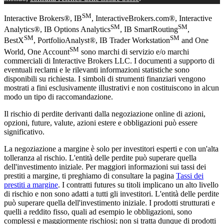
SM
Interactive Brokers®, IB
, InteractiveBrokers.com®, Interactive
SM
SM
Analytics®, IB Options Analytics
, IB SmartRouting
,
SM
SM
BestX
, PortfolioAnalyst®, IB Trader Workstation
and One
SM
World, One Account
sono marchi di servizio e/o marchi
commerciali di Interactive Brokers LLC. I documenti a supporto di
eventuali reclami e le rilevanti informazioni statistiche sono
disponibili su richiesta. I simboli di strumenti finanziari vengono
mostrati a fini esclusivamente illustrativi e non costituiscono in alcun
modo un tipo di raccomandazione.
Il rischio di perdite derivanti dalla negoziazione online di azioni,
opzioni, future, valute, azioni estere e obbligazioni può essere
significativo.
La negoziazione a margine è solo per investitori esperti e con un'alta
tolleranza al rischio. L'entità delle perdite può superare quella
dell'investimento iniziale. Per maggiori informazioni sui tassi dei
prestiti a margine, ti preghiamo di consultare la pagina
Tassi dei
prestiti a margine
. I contratti futures su titoli implicano un alto livello
di rischio e non sono adatti a tutti gli investitori. L'entità delle perdite
può superare quella dell'investimento iniziale. I prodotti strutturati e
quelli a reddito fisso, quali ad esempio le obbligazioni, sono
complessi e maggiormente rischiosi; non si tratta dunque di prodotti