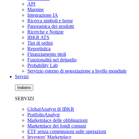
API
Margine
Integrazione IA
Ricerca simboli e borse
Panoramica dei prodotti
Ricerche e Notizie
IBKR ATS
Tipi di ordini
Reportistica
Finanziamento titoli
Funzionalità nel dettaglio
Probability Lab
Servizio esterno di negoziazione a livello mondiale
Servizi
Indietro
SERVIZI
GlobalAnalyst di IBKR
PortfolioAnalyst
Marketplace delle obbligazioni
Marketplace dei fondi comuni
ETF senza commissioni sulle operazioni
Investors' Marketplace