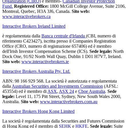
Organization (CIRO)
e membro-
Canadian Investor Protection
Fund.
Registered Office:
1800 McGill College Avenue, Suite 2106,
Montreal, Quebec, H3A 3J6, Canada.
Sito web:
www.interactivebrokers.ca
Interactive Brokers Ireland Limited
è regolamentata dalla
Banca centrale d'Irlanda
(CBI, numero di
riferimento C423427), iscritta presso il Companies Registration
Office (CRO, numero di registrazione 657406) ed è membro
dell'Irish Investor Compensation Scheme (ICS).
Sede legale:
North
Dock One, 91/92 North Wall Quay, Dublin 1 D01 H7V7, Ireland.
Sito web:
www.interactivebrokers.ie
Interactive Brokers Australia Pty. Ltd.
ABN: 98 166 929 568. La società è autorizzata e regolamentata
dalla
Australian Securities and Investments Commission
(AFSL:
453554) ed è membro di
ASX
,
ASX 24
e
Cboe Australia
.
Sede
legale:
Level 11, 175 Pitt Street, Sydney, New South Wales 2000,
Australia.
Sito web:
www.interactivebrokers.com.au
Interactive Brokers Hong Kong Limited
La società è regolamentata dalla Securities and Futures Commission
di Hong Kong ed è membro di
SEHK
e
HKFE
.
Sede legale:
Suite