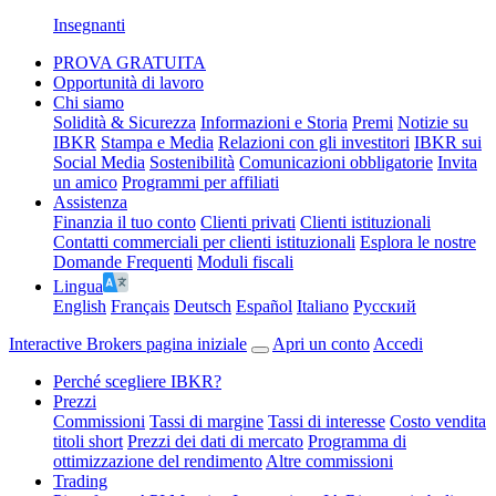
Insegnanti
PROVA GRATUITA
Opportunità di lavoro
Chi siamo
Solidità & Sicurezza
Informazioni e Storia
Premi
Notizie su
IBKR
Stampa e Media
Relazioni con gli investitori
IBKR sui
Social Media
Sostenibilità
Comunicazioni obbligatorie
Invita
un amico
Programmi per affiliati
Assistenza
Finanzia il tuo conto
Clienti privati
Clienti istituzionali
Contatti commerciali per clienti istituzionali
Esplora le nostre
Domande Frequenti
Moduli fiscali
Lingua
English
Français
Deutsch
Español
Italiano
Pусский
Interactive Brokers pagina iniziale
Apri un conto
Accedi
Perché scegliere IBKR?
Prezzi
Commissioni
Tassi di margine
Tassi di interesse
Costo vendita
titoli short
Prezzi dei dati di mercato
Programma di
ottimizzazione del rendimento
Altre commissioni
Trading