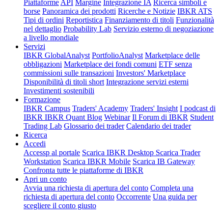
Piattaforme
API
Margine
Integrazione IA
Ricerca simboli e
borse
Panoramica dei prodotti
Ricerche e Notizie
IBKR ATS
Tipi di ordini
Reportistica
Finanziamento di titoli
Funzionalità
nel dettaglio
Probability Lab
Servizio esterno di negoziazione
a livello mondiale
Servizi
IBKR GlobalAnalyst
PortfolioAnalyst
Marketplace delle
obbligazioni
Marketplace dei fondi comuni
ETF senza
commissioni sulle transazioni
Investors' Marketplace
Disponibilità di titoli short
Integrazione servizi esterni
Investimenti sostenibili
Formazione
IBKR Campus
Traders' Academy
Traders' Insight
I podcast di
IBKR
IBKR Quant Blog
Webinar
Il Forum di IBKR
Student
Trading Lab
Glossario dei trader
Calendario dei trader
Ricerca
Accedi
Accessp al portale
Scarica IBKR Desktop
Scarica Trader
Workstation
Scarica IBKR Mobile
Scarica IB Gateway
Confronta tutte le piattaforme di IBKR
Apri un conto
Avvia una richiesta di apertura del conto
Completa una
richiesta di apertura del conto
Occorrente
Una guida per
scegliere il conto giusto