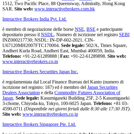
1512, Two Pacific Place, 88 Queensway, Admiralty, Hong Kong
SAR.
Sito web:
www.interactivebrokers.com.hk
Interactive Brokers India Pvt. Ltd.
è membro di negoziazione delle borse
NSE
,
BSE
e partecipante
depositario presso il
NSDL
. Numero di iscrizione nel registro
SEBI
INZ000217730; NSDL: IN-DP-602-2021. CIN-
U67120MH2007FTC170004.
Sede legale:
502/A, Times Square,
Andheri Kurla Road, Andheri East, Mumbai 400059, India.
Telefono:
+91-22-61289888
|
Fax:
+91-22-61289898.
Sito web:
www.interactivebrokers.co.in
Interactive Brokers Securities Japan Inc.
è regolamentata dal Local Finance Bureau del Kanto (numero di
iscrizione nel registro: 187) ed è membro del
Japan Securities
Dealers Association
e della
Commodity Futures Association of
Japan
.
Sede legale:
Kasumigaseki Building 25F, 2-5 Kasumigaseki
3-chome, Chiyoda-ku, Tokyo, 100-6025 Japan.
Telefono:
+81 03-
4590-0711
(Disponibile nei giorni feriali dalle 8:30 alle 17:30 JST)
.
Sito web:
www.interactivebrokers.co.jp
Interactive Brokers Singapore Pte. Ltd.