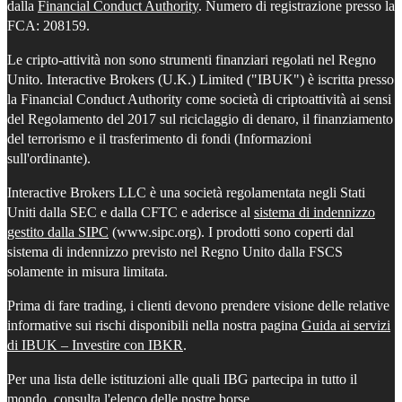
dalla
Financial Conduct Authority
. Numero di registrazione presso la
FCA: 208159.
Le cripto-attività non sono strumenti finanziari regolati nel Regno
Unito. Interactive Brokers (U.K.) Limited ("IBUK") è iscritta presso
la Financial Conduct Authority come società di criptoattività ai sensi
del Regolamento del 2017 sul riciclaggio di denaro, il finanziamento
del terrorismo e il trasferimento di fondi (Informazioni
sull'ordinante).
Interactive Brokers LLC è una società regolamentata negli Stati
Uniti dalla SEC e dalla CFTC e aderisce al
sistema di indennizzo
gestito dalla SIPC
(www.sipc.org). I prodotti sono coperti dal
sistema di indennizzo previsto nel Regno Unito dalla FSCS
solamente in misura limitata.
Prima di fare trading, i clienti devono prendere visione delle relative
informative sui rischi disponibili nella nostra pagina
Guida ai servizi
di IBUK – Investire con IBKR
.
Per una lista delle istituzioni alle quali IBG partecipa in tutto il
mondo,
consulta l'elenco delle nostre borse
.