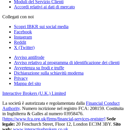
Moduli del Servizio Clienti
Accordi relativi ai dati di mercato
Collegati con noi
Scopri IBKR sui social media
Facebook
Instagram
Reddit
X (Twitter)
Avviso antifrode
Avviso relativo al programma di identificazione dei clienti
Avvertenza su frodi e truffe
Dichiarazione sulla schiavitù moderna
Privacy
Mappa del sito
Interactive Brokers (U.K.) Limited
La società è autorizzata e regolamentata dalla
Financial Conduct
Authority
. Numero iscrizione nel registro FCA: 208159. Costituita
in Inghilterra & Galles al numero 03958476.
[https://www.fca.org.uk/firms/financial-services-register]
Sede
legale:
20 Fenchurch Street, Floor 12, London EC3M 3BY.
Sito
web:
www.interactivebrokers.co.uk