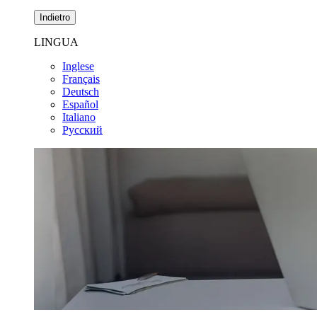
Indietro
LINGUA
Inglese
Français
Deutsch
Español
Italiano
Pусский