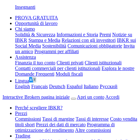
Insegnanti
PROVA GRATUITA
Opportunità di lavoro
Chi siamo
Solidità & Sicurezza
Informazioni e Storia
Premi
Notizie su
IBKR
Stampa e Media
Relazioni con gli investitori
IBKR sui
Social Media
Sostenibilità
Comunicazioni obbligatorie
Invita
un amico
Programmi per affiliati
Assistenza
Finanzia il tuo conto
Clienti privati
Clienti istituzionali
Contatti commerciali per clienti istituzionali
Esplora le nostre
Domande Frequenti
Moduli fiscali
Lingua
English
Français
Deutsch
Español
Italiano
Pусский
Interactive Brokers pagina iniziale
Apri un conto
Accedi
Perché scegliere IBKR?
Prezzi
Commissioni
Tassi di margine
Tassi di interesse
Costo vendita
titoli short
Prezzi dei dati di mercato
Programma di
ottimizzazione del rendimento
Altre commissioni
Trading