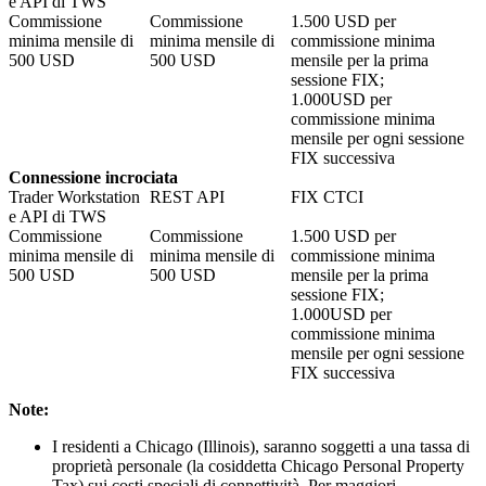
e API di TWS
Commissione
Commissione
1.500
USD per
minima mensile di
minima mensile di
commissione minima
500
USD
500
USD
mensile per la prima
sessione FIX;
1.000
USD per
commissione minima
mensile per ogni sessione
FIX successiva
Connessione incrociata
Trader Workstation
REST API
FIX CTCI
e API di TWS
Commissione
Commissione
1.500
USD per
minima mensile di
minima mensile di
commissione minima
500
USD
500
USD
mensile per la prima
sessione FIX;
1.000
USD per
commissione minima
mensile per ogni sessione
FIX successiva
Note:
I residenti a Chicago (Illinois), saranno soggetti a una tassa di
proprietà personale (la cosiddetta Chicago Personal Property
Tax) sui costi speciali di connettività. Per maggiori