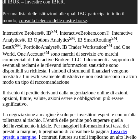
di IBUK – Investire con IBKR
.
Per una lista delle istituzioni alle quali IBG partecipa in tutto il
mondo,
consulta l'elenco delle nostre borse
.
SM
Interactive Brokers®, IB
, InteractiveBrokers.com®, Interactive
SM
SM
Analytics®, IB Options Analytics
, IB SmartRouting
,
SM
SM
BestX
, PortfolioAnalyst®, IB Trader Workstation
and One
SM
World, One Account
sono marchi di servizio e/o marchi
commerciali di Interactive Brokers LLC. I documenti a supporto di
eventuali reclami e le rilevanti informazioni statistiche sono
disponibili su richiesta. I simboli di strumenti finanziari vengono
mostrati a fini esclusivamente illustrativi e non costituiscono in alcun
modo un tipo di raccomandazione.
Il rischio di perdite derivanti dalla negoziazione online di azioni,
opzioni, future, valute, azioni estere e obbligazioni può essere
significativo.
La negoziazione a margine è solo per investitori esperti e con un'alta
tolleranza al rischio. L'entità delle perdite può superare quella
dell'investimento iniziale. Per maggiori informazioni sui tassi dei
prestiti a margine, ti preghiamo di consultare la pagina
Tassi dei
prestiti a margine
. I contratti futures su titoli implicano un alto livello