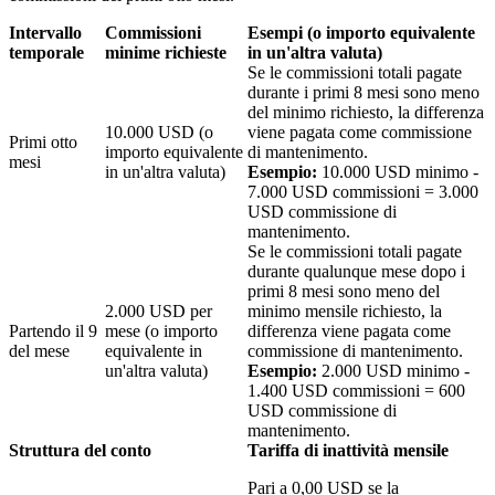
Intervallo
Commissioni
Esempi
(o importo equivalente
temporale
minime richieste
in un'altra valuta)
Se le commissioni totali pagate
durante i primi 8 mesi sono meno
del minimo richiesto, la differenza
10.000
USD (o
viene pagata come commissione
Primi otto
importo equivalente
di mantenimento.
mesi
in un'altra valuta)
Esempio:
10.000 USD minimo -
7.000 USD commissioni = 3.000
USD commissione di
mantenimento.
Se le commissioni totali pagate
durante qualunque mese dopo i
primi 8 mesi sono meno del
2.000
USD per
minimo mensile richiesto, la
Partendo il 9
mese (o importo
differenza viene pagata come
del mese
equivalente in
commissione di mantenimento.
un'altra valuta)
Esempio:
2.000 USD minimo -
1.400 USD commissioni = 600
USD commissione di
mantenimento.
Struttura del conto
Tariffa di inattività mensile
Pari a 0,00 USD se la