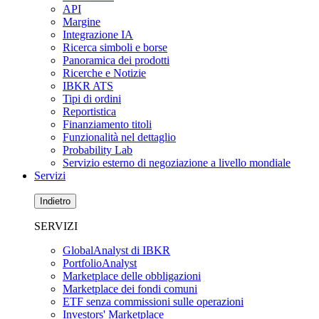
API
Margine
Integrazione IA
Ricerca simboli e borse
Panoramica dei prodotti
Ricerche e Notizie
IBKR ATS
Tipi di ordini
Reportistica
Finanziamento titoli
Funzionalità nel dettaglio
Probability Lab
Servizio esterno di negoziazione a livello mondiale
Servizi
Indietro
SERVIZI
GlobalAnalyst di IBKR
PortfolioAnalyst
Marketplace delle obbligazioni
Marketplace dei fondi comuni
ETF senza commissioni sulle operazioni
Investors' Marketplace