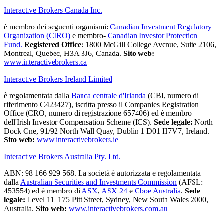
Interactive Brokers Canada Inc.
è membro dei seguenti organismi:
Canadian Investment Regulatory
Organization (CIRO)
e membro-
Canadian Investor Protection
Fund.
Registered Office:
1800 McGill College Avenue, Suite 2106,
Montreal, Quebec, H3A 3J6, Canada.
Sito web:
www.interactivebrokers.ca
Interactive Brokers Ireland Limited
è regolamentata dalla
Banca centrale d'Irlanda
(CBI, numero di
riferimento C423427), iscritta presso il Companies Registration
Office (CRO, numero di registrazione 657406) ed è membro
dell'Irish Investor Compensation Scheme (ICS).
Sede legale:
North
Dock One, 91/92 North Wall Quay, Dublin 1 D01 H7V7, Ireland.
Sito web:
www.interactivebrokers.ie
Interactive Brokers Australia Pty. Ltd.
ABN: 98 166 929 568. La società è autorizzata e regolamentata
dalla
Australian Securities and Investments Commission
(AFSL:
453554) ed è membro di
ASX
,
ASX 24
e
Cboe Australia
.
Sede
legale:
Level 11, 175 Pitt Street, Sydney, New South Wales 2000,
Australia.
Sito web:
www.interactivebrokers.com.au