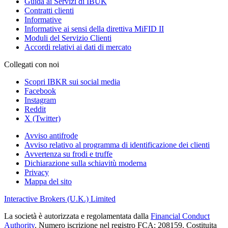
Guida ai Servizi di IBUK
Contratti clienti
Informative
Informative ai sensi della direttiva MiFID II
Moduli del Servizio Clienti
Accordi relativi ai dati di mercato
Collegati con noi
Scopri IBKR sui social media
Facebook
Instagram
Reddit
X (Twitter)
Avviso antifrode
Avviso relativo al programma di identificazione dei clienti
Avvertenza su frodi e truffe
Dichiarazione sulla schiavitù moderna
Privacy
Mappa del sito
Interactive Brokers (U.K.) Limited
La società è autorizzata e regolamentata dalla
Financial Conduct
Authority
. Numero iscrizione nel registro FCA: 208159. Costituita