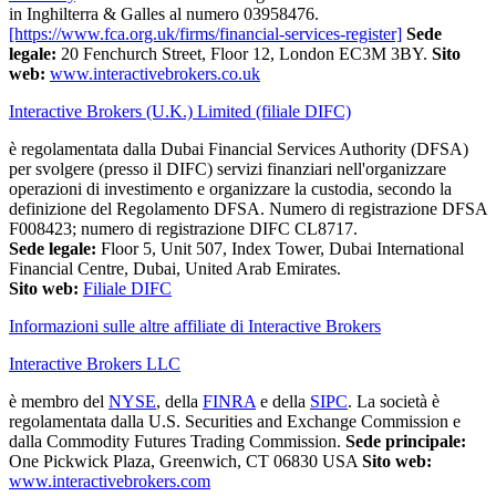
in Inghilterra & Galles al numero 03958476.
[https://www.fca.org.uk/firms/financial-services-register]
Sede
legale:
20 Fenchurch Street, Floor 12, London EC3M 3BY.
Sito
web:
www.interactivebrokers.co.uk
Interactive Brokers (U.K.) Limited (filiale DIFC)
è regolamentata dalla Dubai Financial Services Authority (DFSA)
per svolgere (presso il DIFC) servizi finanziari nell'organizzare
operazioni di investimento e organizzare la custodia, secondo la
definizione del Regolamento DFSA. Numero di registrazione DFSA
F008423; numero di registrazione DIFC CL8717.
Sede legale:
Floor 5, Unit 507, Index Tower, Dubai International
Financial Centre, Dubai, United Arab Emirates.
Sito web:
Filiale DIFC
Informazioni sulle altre affiliate di Interactive Brokers
Interactive Brokers LLC
è membro del
NYSE
, della
FINRA
e della
SIPC
. La società è
regolamentata dalla U.S. Securities and Exchange Commission e
dalla Commodity Futures Trading Commission.
Sede principale:
One Pickwick Plaza, Greenwich, CT 06830 USA
Sito web:
www.interactivebrokers.com