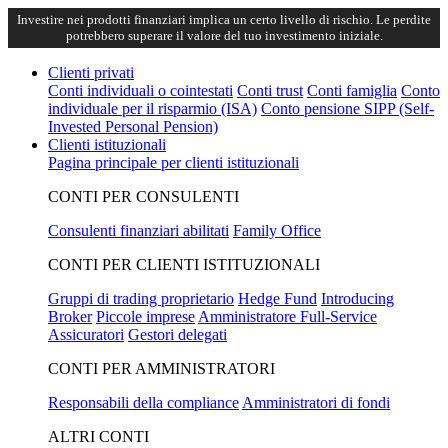
Investire nei prodotti finanziari implica un certo livello di rischio. Le perdite
potrebbero superare il valore del tuo investimento iniziale.
Clienti privati
Conti individuali o cointestati
Conti trust
Conti famiglia
Conto
individuale per il risparmio (ISA)
Conto pensione SIPP (Self-
Invested Personal Pension)
Clienti istituzionali
Pagina principale per clienti istituzionali
CONTI PER CONSULENTI
Consulenti finanziari abilitati
Family Office
CONTI PER CLIENTI ISTITUZIONALI
Gruppi di trading proprietario
Hedge Fund
Introducing
Broker
Piccole imprese
Amministratore Full-Service
Assicuratori
Gestori delegati
CONTI PER AMMINISTRATORI
Responsabili della compliance
Amministratori di fondi
ALTRI CONTI