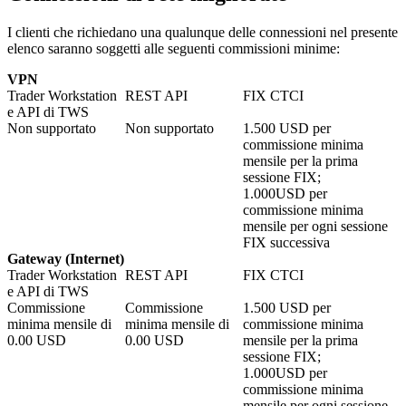
I clienti che richiedano una qualunque delle connessioni nel presente
elenco saranno soggetti alle seguenti commissioni minime:
VPN
Trader Workstation
REST API
FIX CTCI
e API di TWS
Non supportato
Non supportato
1.500
USD per
commissione minima
mensile per la prima
sessione FIX;
1.000
USD per
commissione minima
mensile per ogni sessione
FIX successiva
Gateway (Internet)
Trader Workstation
REST API
FIX CTCI
e API di TWS
Commissione
Commissione
1.500
USD per
minima mensile di
minima mensile di
commissione minima
0.00
USD
0.00
USD
mensile per la prima
sessione FIX;
1.000
USD per
commissione minima
mensile per ogni sessione