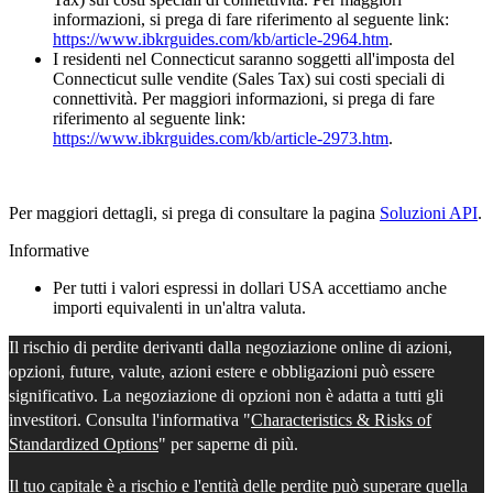
informazioni, si prega di fare riferimento al seguente link:
https://www.ibkrguides.com/kb/article-2964.htm
.
I residenti nel Connecticut saranno soggetti all'imposta del
Connecticut sulle vendite (Sales Tax) sui costi speciali di
connettività. Per maggiori informazioni, si prega di fare
riferimento al seguente link:
https://www.ibkrguides.com/kb/article-2973.htm
.
Per maggiori dettagli, si prega di consultare la pagina
Soluzioni API
.
Informative
Per tutti i valori espressi in dollari USA accettiamo anche
importi equivalenti in un'altra valuta.
Il rischio di perdite derivanti dalla negoziazione online di azioni,
opzioni, future, valute, azioni estere e obbligazioni può essere
significativo. La negoziazione di opzioni non è adatta a tutti gli
investitori. Consulta l'informativa "
Characteristics & Risks of
Standardized Options
" per saperne di più.
Il tuo capitale è a rischio e l'entità delle perdite può superare quella