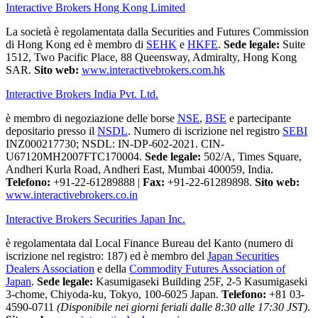
Interactive Brokers Hong Kong Limited
La società è regolamentata dalla Securities and Futures Commission
di Hong Kong ed è membro di
SEHK
e
HKFE
.
Sede legale:
Suite
1512, Two Pacific Place, 88 Queensway, Admiralty, Hong Kong
SAR.
Sito web:
www.interactivebrokers.com.hk
Interactive Brokers India Pvt. Ltd.
è membro di negoziazione delle borse
NSE
,
BSE
e partecipante
depositario presso il
NSDL
. Numero di iscrizione nel registro
SEBI
INZ000217730; NSDL: IN-DP-602-2021. CIN-
U67120MH2007FTC170004.
Sede legale:
502/A, Times Square,
Andheri Kurla Road, Andheri East, Mumbai 400059, India.
Telefono:
+91-22-61289888
|
Fax:
+91-22-61289898.
Sito web:
www.interactivebrokers.co.in
Interactive Brokers Securities Japan Inc.
è regolamentata dal Local Finance Bureau del Kanto (numero di
iscrizione nel registro: 187) ed è membro del
Japan Securities
Dealers Association
e della
Commodity Futures Association of
Japan
.
Sede legale:
Kasumigaseki Building 25F, 2-5 Kasumigaseki
3-chome, Chiyoda-ku, Tokyo, 100-6025 Japan.
Telefono:
+81 03-
4590-0711
(Disponibile nei giorni feriali dalle 8:30 alle 17:30 JST)
.