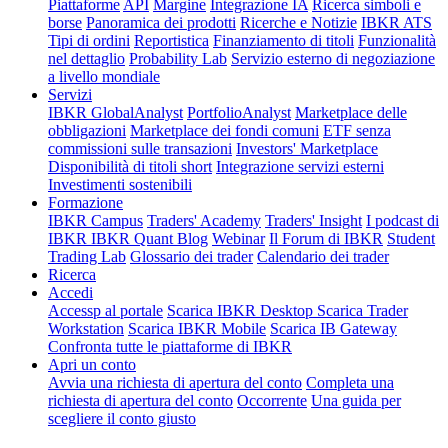
Piattaforme
API
Margine
Integrazione IA
Ricerca simboli e
borse
Panoramica dei prodotti
Ricerche e Notizie
IBKR ATS
Tipi di ordini
Reportistica
Finanziamento di titoli
Funzionalità
nel dettaglio
Probability Lab
Servizio esterno di negoziazione
a livello mondiale
Servizi
IBKR GlobalAnalyst
PortfolioAnalyst
Marketplace delle
obbligazioni
Marketplace dei fondi comuni
ETF senza
commissioni sulle transazioni
Investors' Marketplace
Disponibilità di titoli short
Integrazione servizi esterni
Investimenti sostenibili
Formazione
IBKR Campus
Traders' Academy
Traders' Insight
I podcast di
IBKR
IBKR Quant Blog
Webinar
Il Forum di IBKR
Student
Trading Lab
Glossario dei trader
Calendario dei trader
Ricerca
Accedi
Accessp al portale
Scarica IBKR Desktop
Scarica Trader
Workstation
Scarica IBKR Mobile
Scarica IB Gateway
Confronta tutte le piattaforme di IBKR
Apri un conto
Avvia una richiesta di apertura del conto
Completa una
richiesta di apertura del conto
Occorrente
Una guida per
scegliere il conto giusto