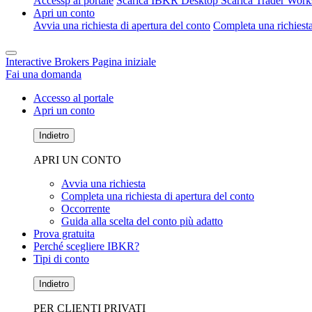
Accessp al portale
Scarica IBKR Desktop
Scarica Trader Work
Apri un conto
Avvia una richiesta di apertura del conto
Completa una richiesta
Interactive Brokers Pagina iniziale
Fai una domanda
Accesso al portale
Apri un conto
Indietro
APRI UN CONTO
Avvia una richiesta
Completa una richiesta di apertura del conto
Occorrente
Guida alla scelta del conto più adatto
Prova gratuita
Perché scegliere IBKR?
Tipi di conto
Indietro
PER CLIENTI PRIVATI