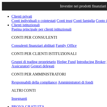
Investire nei prodotti finanziari
Clienti privati
Conti individuali o cointestati
Conti trust
Conti famiglia
Conto i
Clienti istituzionali
Pagina principale per clienti istituzionali
CONTI PER CONSULENTI
Consulenti finanziari abilitati
Family Office
CONTI PER CLIENTI ISTITUZIONALI
Gruppi di trading proprietario
Hedge Fund
Introducing Broker
Assicuratori
Gestori delegati
CONTI PER AMMINISTRATORI
Responsabili della compliance
Amministratori di fondi
ALTRI CONTI
Insegnanti
PROVA GRATUITA