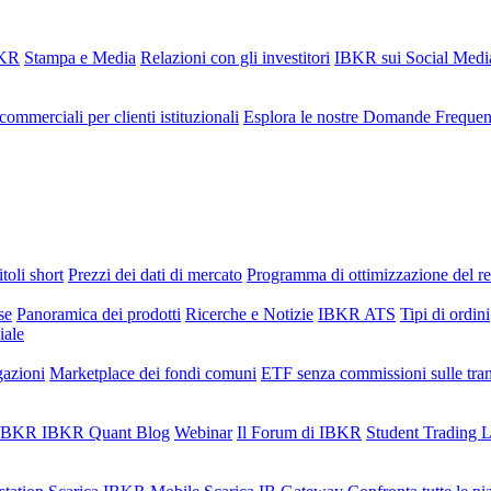
BKR
Stampa e Media
Relazioni con gli investitori
IBKR sui Social Medi
commerciali per clienti istituzionali
Esplora le nostre Domande Frequen
toli short
Prezzi dei dati di mercato
Programma di ottimizzazione del r
se
Panoramica dei prodotti
Ricerche e Notizie
IBKR ATS
Tipi di ordini
iale
gazioni
Marketplace dei fondi comuni
ETF senza commissioni sulle tra
i IBKR
IBKR Quant Blog
Webinar
Il Forum di IBKR
Student Trading 