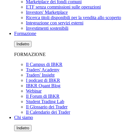
Marketplace dei fondi comuni
ETF senza commissioni sulle operazioni
Investors' Marketplace
Ricerca titoli disponibili per la vendita allo scoperto
Integrazione con servizi esterni
Investimenti sostenibili
Formazione
Indietro
FORMAZIONE
Il Campus di IBKR
Traders' Academy
Traders' Insight
I podcast di IBKR
IBKR Quant Blog
Webinar
Il Forum di IBKR
Student Trading Lab
Il Glossario dei Trader
Il Calendario dei Trader
Chi siamo
Indietro