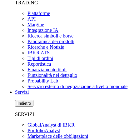
TRADING
Piattaforme
API
Margine
Integrazione IA
Ricerca simboli e borse
Panoramica dei prodotti
Ricerche e Notizie
IBKR ATS
Tipi di ordini
Reportistica
Finanziamento titoli
Funzionalità nel dettaglio
Probability Lab
Servizio esterno di negoziazione a livello mondiale
Servizi
Indietro
SERVIZI
GlobalAnalyst di IBKR
PortfolioAnalyst
Marketplace delle obbligazioni