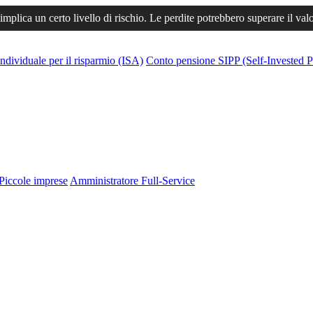
 implica un certo livello di rischio. Le perdite potrebbero superare il val
ndividuale per il risparmio (ISA)
Conto pensione SIPP (Self-Invested P
Piccole imprese
Amministratore Full-Service