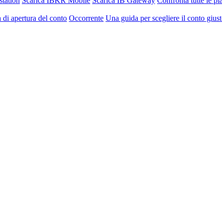
station
Scarica IBKR Mobile
Scarica IB Gateway
Confronta tutte le p
 di apertura del conto
Occorrente
Una guida per scegliere il conto gius