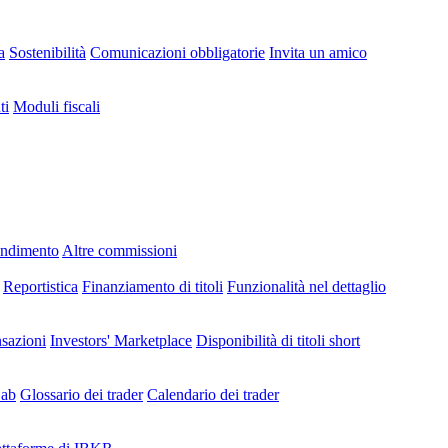
a
Sostenibilità
Comunicazioni obbligatorie
Invita un amico
ti
Moduli fiscali
endimento
Altre commissioni
Reportistica
Finanziamento di titoli
Funzionalità nel dettaglio
nsazioni
Investors' Marketplace
Disponibilità di titoli short
Lab
Glossario dei trader
Calendario dei trader