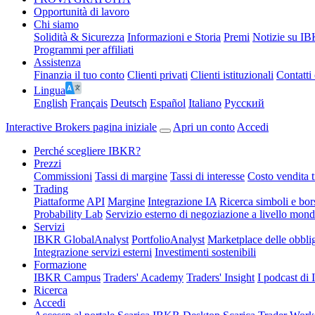
Opportunità di lavoro
Chi siamo
Solidità & Sicurezza
Informazioni e Storia
Premi
Notizie su I
Programmi per affiliati
Assistenza
Finanzia il tuo conto
Clienti privati
Clienti istituzionali
Contatti 
Lingua
English
Français
Deutsch
Español
Italiano
Pусский
Interactive Brokers pagina iniziale
Apri un conto
Accedi
Perché scegliere IBKR?
Prezzi
Commissioni
Tassi di margine
Tassi di interesse
Costo vendita ti
Trading
Piattaforme
API
Margine
Integrazione IA
Ricerca simboli e bor
Probability Lab
Servizio esterno di negoziazione a livello mond
Servizi
IBKR GlobalAnalyst
PortfolioAnalyst
Marketplace delle obbli
Integrazione servizi esterni
Investimenti sostenibili
Formazione
IBKR Campus
Traders' Academy
Traders' Insight
I podcast d
Ricerca
Accedi