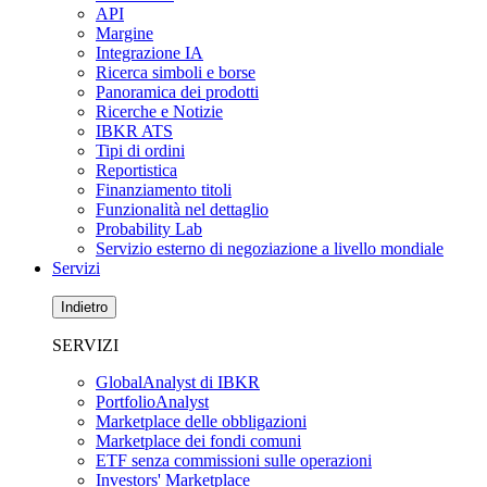
API
Margine
Integrazione IA
Ricerca simboli e borse
Panoramica dei prodotti
Ricerche e Notizie
IBKR ATS
Tipi di ordini
Reportistica
Finanziamento titoli
Funzionalità nel dettaglio
Probability Lab
Servizio esterno di negoziazione a livello mondiale
Servizi
Indietro
SERVIZI
GlobalAnalyst di IBKR
PortfolioAnalyst
Marketplace delle obbligazioni
Marketplace dei fondi comuni
ETF senza commissioni sulle operazioni
Investors' Marketplace