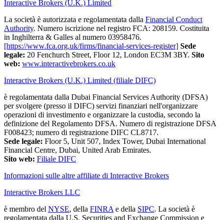
Interactive Brokers (U.K.) Limited
La società è autorizzata e regolamentata dalla
Financial Conduct
Authority
. Numero iscrizione nel registro FCA: 208159. Costituita
in Inghilterra & Galles al numero 03958476.
[https://www.fca.org.uk/firms/financial-services-register]
Sede
legale:
20 Fenchurch Street, Floor 12, London EC3M 3BY.
Sito
web:
www.interactivebrokers.co.uk
Interactive Brokers (U.K.) Limited (filiale DIFC)
è regolamentata dalla Dubai Financial Services Authority (DFSA)
per svolgere (presso il DIFC) servizi finanziari nell'organizzare
operazioni di investimento e organizzare la custodia, secondo la
definizione del Regolamento DFSA. Numero di registrazione DFSA
F008423; numero di registrazione DIFC CL8717.
Sede legale:
Floor 5, Unit 507, Index Tower, Dubai International
Financial Centre, Dubai, United Arab Emirates.
Sito web:
Filiale DIFC
Informazioni sulle altre affiliate di Interactive Brokers
Interactive Brokers LLC
è membro del
NYSE
, della
FINRA
e della
SIPC
. La società è
regolamentata dalla U.S. Securities and Exchange Commission e