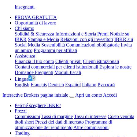
Insegnanti
PROVA GRATUITA
Opportunità di lavoro
Chi siamo
Solidità & Sicurezza
Informazioni e Storia
Premi
Notizie su
IBKR
Stampa e Media
Relazioni con gli investitori
IBKR sui
Social Media
Sostenibilità
Comunicazioni obbligatorie
Invita
un amico
Programmi per affiliati
Assistenza
Finanzia il tuo conto
Clienti privati
Clienti istituzionali
Contatti commerciali per clienti istituzionali
Esplora le nostre
Domande Frequenti
Moduli fiscali
Lingua
English
Français
Deutsch
Español
Italiano
Pусский
Interactive Brokers pagina iniziale
Apri un conto
Accedi
Perché scegliere IBKR?
Prezzi
Commissioni
Tassi di margine
Tassi di interesse
Costo vendita
titoli short
Prezzi dei dati di mercato
Programma di
ottimizzazione del rendimento
Altre commissioni
Trading