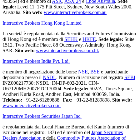
453554) ed è membro di
ASX
,
ASX 24
e
Cboe Australia
.
Sede
legale:
Level 11, 175 Pitt Street, Sydney, New South Wales 2000,
Australia.
Sito web:
www.interactivebrokers.com.au
Interactive Brokers Hong Kong Limited
La società è regolamentata dalla Securities and Futures Commission
di Hong Kong ed è membro di
SEHK
e
HKFE
.
Sede legale:
Suite
1512, Two Pacific Place, 88 Queensway, Admiralty, Hong Kong
SAR.
Sito web:
www.interactivebrokers.com.hk
Interactive Brokers India Pvt. Ltd.
è membro di negoziazione delle borse
NSE
,
BSE
e partecipante
depositario presso il
NSDL
. Numero di iscrizione nel registro
SEBI
INZ000217730; NSDL: IN-DP-602-2021. CIN-
U67120MH2007FTC170004.
Sede legale:
502/A, Times Square,
Andheri Kurla Road, Andheri East, Mumbai 400059, India.
Telefono:
+91-22-61289888
|
Fax:
+91-22-61289898.
Sito web:
www.interactivebrokers.co.in
Interactive Brokers Securities Japan Inc.
è regolamentata dal Local Finance Bureau del Kanto (numero di
iscrizione nel registro: 187) ed è membro del
Japan Securities
Dealers Association
e della
Commodity Futures Association of