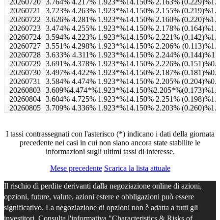
20260720
3.764%
4.217%
1.923*%
14.150%
2.163%
(0.229)%
1.
20260721
3.723%
4.263%
1.923*%
14.150%
2.155%
(0.219)%
1.
20260722
3.626%
4.281%
1.923*%
14.150%
2.160%
(0.220)%
1.
20260723
3.474%
4.255%
1.923*%
14.150%
2.178%
(0.164)%
1.
20260724
3.594%
4.223%
1.923*%
14.150%
2.221%
(0.142)%
1.
20260727
3.551%
4.298%
1.923*%
14.150%
2.206%
(0.113)%
1.
20260728
3.633%
4.311%
1.923*%
14.150%
2.244%
(0.144)%
1.
20260729
3.691%
4.378%
1.923*%
14.150%
2.226%
(0.151)%
0.
20260730
3.497%
4.422%
1.923*%
14.150%
2.187%
(0.181)%
0.
20260731
3.584%
4.474%
1.923*%
14.150%
2.205%
(0.204)%
0.
20260803
3.609%
4.474*%
1.923*%
14.150%
2.205*%
(0.173)%
1.
20260804
3.604%
4.725%
1.923*%
14.150%
2.251%
(0.198)%
1.
20260805
3.709%
4.336%
1.923*%
14.150%
2.203%
(0.260)%
1.
I tassi contrassegnati con l'asterisco (*) indicano i dati della giornata
precedente nei casi in cui non siano ancora state stabilite le
informazioni sugli ultimi tassi di interesse.
Mese precedente
Scarica la lista attuale
Il rischio di perdite derivanti dalla negoziazione online di azioni,
opzioni, future, valute, azioni estere e obbligazioni può essere
significativo. La negoziazione di opzioni non è adatta a tutti gli
investitori. Consulta l'informativa "
Characteristics & Risks of