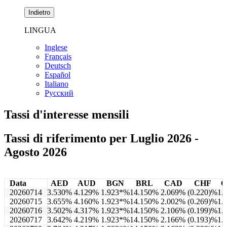
Indietro
LINGUA
Inglese
Français
Deutsch
Español
Italiano
Pусский
Tassi d'interesse mensili
Tassi di riferimento per Luglio 2026 -
Agosto 2026
Data
AED
AUD
BGN
BRL
CAD
CHF
C
20260714
3.530%
4.129%
1.923*%
14.150%
2.069%
(0.220)%
1.
20260715
3.655%
4.160%
1.923*%
14.150%
2.002%
(0.269)%
1.
20260716
3.502%
4.317%
1.923*%
14.150%
2.106%
(0.199)%
1.
20260717
3.642%
4.219%
1.923*%
14.150%
2.166%
(0.193)%
1.