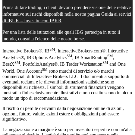
Prima di fare trading, i clienti devono prendere visione delle relative
informative sui rischi disponibili nella nostra pagina
Guida ai servizi
di IBUK – Investire con IBKR
.
Per una lista delle istituzioni alle quali IBG partecipa in tutto il
mondo,
consulta l'elenco delle nostre borse
.
SM
Interactive Brokers®, IB
, InteractiveBrokers.com®, Interactive
SM
SM
Analytics®, IB Options Analytics
, IB SmartRouting
,
SM
SM
BestX
, PortfolioAnalyst®, IB Trader Workstation
and One
SM
World, One Account
sono marchi di servizio e/o marchi
commerciali di Interactive Brokers LLC. I documenti a supporto di
eventuali reclami e le rilevanti informazioni statistiche sono
disponibili su richiesta. I simboli di strumenti finanziari vengono
mostrati a fini esclusivamente illustrativi e non costituiscono in alcun
modo un tipo di raccomandazione.
Il rischio di perdite derivanti dalla negoziazione online di azioni,
opzioni, future, valute, azioni estere e obbligazioni può essere
significativo.
La negoziazione a margine è solo per investitori esperti e con un'alta
tolleranza al rischio. L'entità delle perdite può superare quella