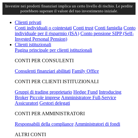
Investire nei prodotti finanziari implica un certo livello di rischio. Le perdite
potrebbero superare il valore del tuo investimento iniziale.
Clienti privati
Conti individuali o cointestati
Conti trust
Conti famiglia
Conto
individuale per il risparmio (ISA)
Conto pensione SIPP (Self-
Invested Personal Pension)
Clienti istituzionali
Pagina principale per clienti istituzionali
CONTI PER CONSULENTI
Consulenti finanziari abilitati
Family Office
CONTI PER CLIENTI ISTITUZIONALI
Gruppi di trading proprietario
Hedge Fund
Introducing
Broker
Piccole imprese
Amministratore Full-Service
Assicuratori
Gestori delegati
CONTI PER AMMINISTRATORI
Responsabili della compliance
Amministratori di fondi
ALTRI CONTI