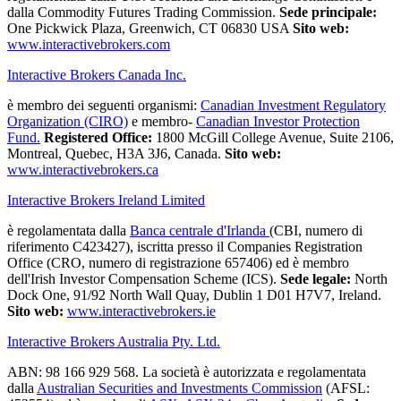
dalla Commodity Futures Trading Commission.
Sede principale:
One Pickwick Plaza, Greenwich, CT 06830 USA
Sito web:
www.interactivebrokers.com
Interactive Brokers Canada Inc.
è membro dei seguenti organismi:
Canadian Investment Regulatory
Organization (CIRO)
e membro-
Canadian Investor Protection
Fund.
Registered Office:
1800 McGill College Avenue, Suite 2106,
Montreal, Quebec, H3A 3J6, Canada.
Sito web:
www.interactivebrokers.ca
Interactive Brokers Ireland Limited
è regolamentata dalla
Banca centrale d'Irlanda
(CBI, numero di
riferimento C423427), iscritta presso il Companies Registration
Office (CRO, numero di registrazione 657406) ed è membro
dell'Irish Investor Compensation Scheme (ICS).
Sede legale:
North
Dock One, 91/92 North Wall Quay, Dublin 1 D01 H7V7, Ireland.
Sito web:
www.interactivebrokers.ie
Interactive Brokers Australia Pty. Ltd.
ABN: 98 166 929 568. La società è autorizzata e regolamentata
dalla
Australian Securities and Investments Commission
(AFSL: