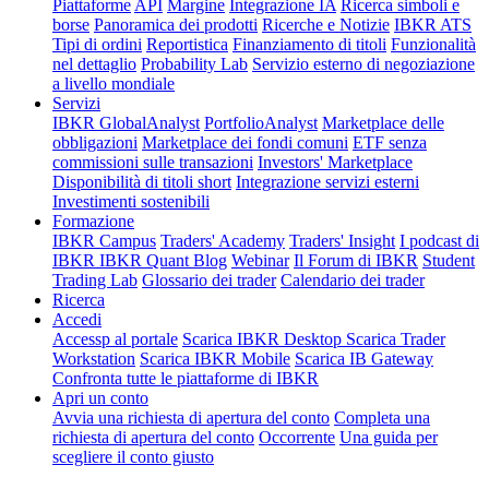
Piattaforme
API
Margine
Integrazione IA
Ricerca simboli e
borse
Panoramica dei prodotti
Ricerche e Notizie
IBKR ATS
Tipi di ordini
Reportistica
Finanziamento di titoli
Funzionalità
nel dettaglio
Probability Lab
Servizio esterno di negoziazione
a livello mondiale
Servizi
IBKR GlobalAnalyst
PortfolioAnalyst
Marketplace delle
obbligazioni
Marketplace dei fondi comuni
ETF senza
commissioni sulle transazioni
Investors' Marketplace
Disponibilità di titoli short
Integrazione servizi esterni
Investimenti sostenibili
Formazione
IBKR Campus
Traders' Academy
Traders' Insight
I podcast di
IBKR
IBKR Quant Blog
Webinar
Il Forum di IBKR
Student
Trading Lab
Glossario dei trader
Calendario dei trader
Ricerca
Accedi
Accessp al portale
Scarica IBKR Desktop
Scarica Trader
Workstation
Scarica IBKR Mobile
Scarica IB Gateway
Confronta tutte le piattaforme di IBKR
Apri un conto
Avvia una richiesta di apertura del conto
Completa una
richiesta di apertura del conto
Occorrente
Una guida per
scegliere il conto giusto