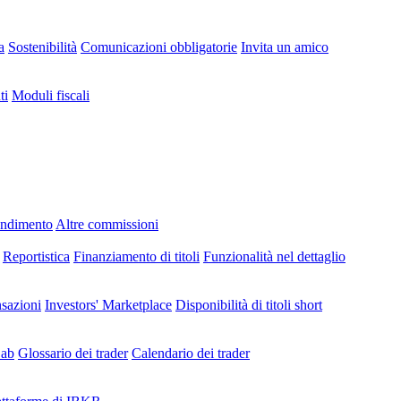
a
Sostenibilità
Comunicazioni obbligatorie
Invita un amico
ti
Moduli fiscali
endimento
Altre commissioni
Reportistica
Finanziamento di titoli
Funzionalità nel dettaglio
nsazioni
Investors' Marketplace
Disponibilità di titoli short
Lab
Glossario dei trader
Calendario dei trader