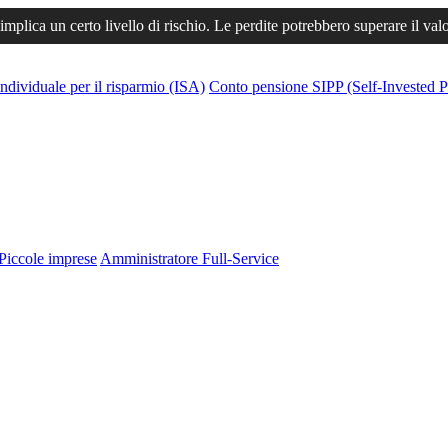
 implica un certo livello di rischio. Le perdite potrebbero superare il val
ndividuale per il risparmio (ISA)
Conto pensione SIPP (Self-Invested P
Piccole imprese
Amministratore Full-Service