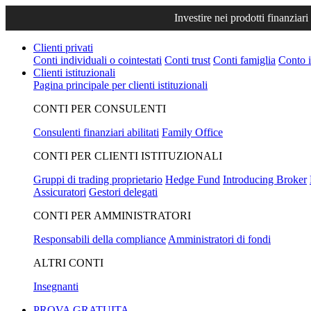
Investire nei prodotti finanziari
Clienti privati
Conti individuali o cointestati
Conti trust
Conti famiglia
Conto i
Clienti istituzionali
Pagina principale per clienti istituzionali
CONTI PER CONSULENTI
Consulenti finanziari abilitati
Family Office
CONTI PER CLIENTI ISTITUZIONALI
Gruppi di trading proprietario
Hedge Fund
Introducing Broker
Assicuratori
Gestori delegati
CONTI PER AMMINISTRATORI
Responsabili della compliance
Amministratori di fondi
ALTRI CONTI
Insegnanti
PROVA GRATUITA