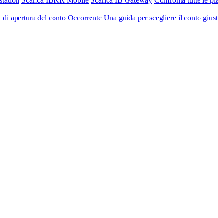
station
Scarica IBKR Mobile
Scarica IB Gateway
Confronta tutte le p
 di apertura del conto
Occorrente
Una guida per scegliere il conto gius