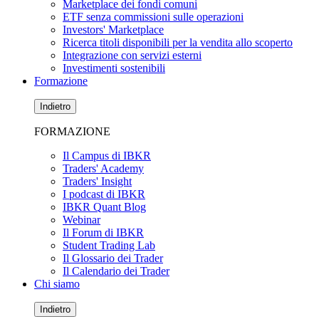
Marketplace dei fondi comuni
ETF senza commissioni sulle operazioni
Investors' Marketplace
Ricerca titoli disponibili per la vendita allo scoperto
Integrazione con servizi esterni
Investimenti sostenibili
Formazione
Indietro
FORMAZIONE
Il Campus di IBKR
Traders' Academy
Traders' Insight
I podcast di IBKR
IBKR Quant Blog
Webinar
Il Forum di IBKR
Student Trading Lab
Il Glossario dei Trader
Il Calendario dei Trader
Chi siamo
Indietro