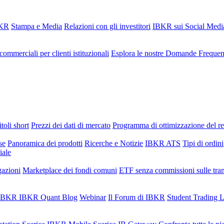
BKR
Stampa e Media
Relazioni con gli investitori
IBKR sui Social Medi
commerciali per clienti istituzionali
Esplora le nostre Domande Frequen
toli short
Prezzi dei dati di mercato
Programma di ottimizzazione del r
se
Panoramica dei prodotti
Ricerche e Notizie
IBKR ATS
Tipi di ordini
iale
gazioni
Marketplace dei fondi comuni
ETF senza commissioni sulle tra
i IBKR
IBKR Quant Blog
Webinar
Il Forum di IBKR
Student Trading 