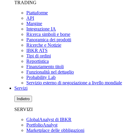
TRADING
Piattaforme
API
Margine
Integrazione IA
Ricerca simboli e borse
Panoramica dei prodotti
Ricerche e Notizie
IBKR ATS
Tipi di ordini
Reportistica
Finanziamento titoli
Funzionalità nel dettaglio
Probability Lab
Servizio esterno di negoziazione a livello mondiale
Servizi
Indietro
SERVIZI
GlobalAnalyst di IBKR
PortfolioAnalyst
Marketplace delle obbligazioni