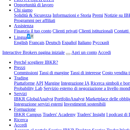
Opportunità di lavoro
Chi siamo
Solidità & Sicurezza
Informazioni e Storia
Premi
Notizie su I
Programmi per affiliati
Assistenza
Finanzia il tuo conto
Clienti privati
Clienti istituzionali
Contatti 
Lingua
English
Français
Deutsch
Español
Italiano
Pусский
Interactive Brokers pagina iniziale
Apri un conto
Accedi
Perché scegliere IBKR?
Prezzi
Commissioni
Tassi di margine
Tassi di interesse
Costo vendita ti
Trading
Piattaforme
API
Margine
Integrazione IA
Ricerca simboli e bor
Probability Lab
Servizio esterno di negoziazione a livello mond
Servizi
IBKR GlobalAnalyst
PortfolioAnalyst
Marketplace delle obbli
Integrazione servizi esterni
Investimenti sostenibili
Formazione
IBKR Campus
Traders' Academy
Traders' Insight
I podcast d
Ricerca
Accedi