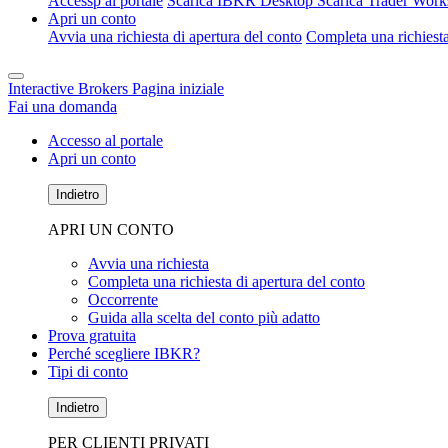
Accessp al portale
Scarica IBKR Desktop
Scarica Trader Work
Apri un conto
Avvia una richiesta di apertura del conto
Completa una richiesta
Interactive Brokers Pagina iniziale
Fai una domanda
Accesso al portale
Apri un conto
Indietro
APRI UN CONTO
Avvia una richiesta
Completa una richiesta di apertura del conto
Occorrente
Guida alla scelta del conto più adatto
Prova gratuita
Perché scegliere IBKR?
Tipi di conto
Indietro
PER CLIENTI PRIVATI