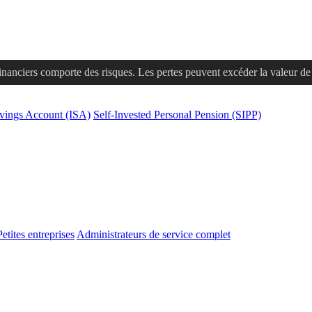
financiers comporte des risques. Les pertes peuvent excéder la valeur de v
avings Account (ISA)
Self-Invested Personal Pension (SIPP)
Petites entreprises
Administrateurs de service complet