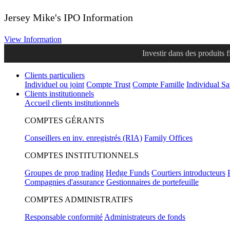
Jersey Mike's IPO Information
View Information
Investir dans des produits 
Clients particuliers
Individuel ou joint
Compte Trust
Compte Famille
Individual S
Clients institutionnels
Accueil clients institutionnels
COMPTES GÉRANTS
Conseillers en inv. enregistrés (RIA)
Family Offices
COMPTES INSTITUTIONNELS
Groupes de prop trading
Hedge Funds
Courtiers introducteurs
Compagnies d'assurance
Gestionnaires de portefeuille
COMPTES ADMINISTRATIFS
Responsable conformité
Administrateurs de fonds