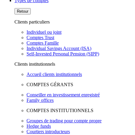
Types de comptes
Retour
Clients particuliers
Individuel ou joint
Comptes Trust
Comptes Famille
Individual Savings Account (ISA)
Self-Invested Personal Pension (SIPP)
Clients institutionnels
Accueil clients institutionnels
COMPTES GÉRANTS
Conseiller en investissement enregistré
Family offices
COMPTES INSTITUTIONNELS
Groupes de trading pour compte propre
Hedge funds
Courtiers introducteurs