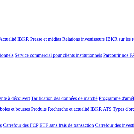
Actualité IBKR
Presse et médias
Relations investisseurs
IBKR sur les r
tionnels
Service commercial pour clients institutionnels
Parcourir nos 
ente à découvert
Tarification des données de marché
Programme d'améli
oles et bourses
Produits
Recherche et actualité
IBKR ATS
Types d'or
s
Carrefour des FCP
ETF sans frais de transaction
Carrefour des invest