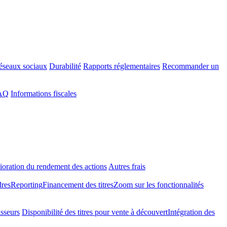
éseaux sociaux
Durabilité
Rapports réglementaires
Recommander un
FAQ
Informations fiscales
oration du rendement des actions
Autres frais
dres
Reporting
Financement des titres
Zoom sur les fonctionnalités
isseurs
Disponibilité des titres pour vente à découvert
Intégration des