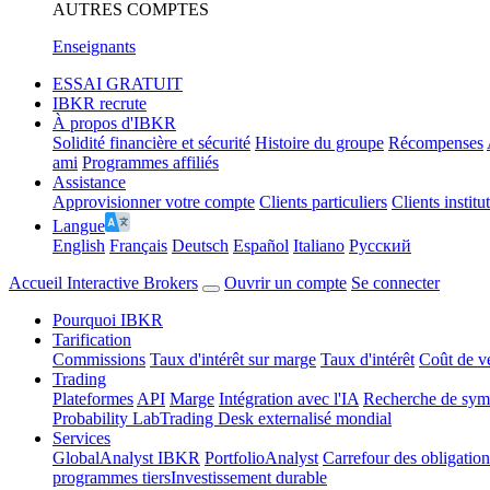
AUTRES COMPTES
Enseignants
ESSAI GRATUIT
IBKR recrute
À propos d'IBKR
Solidité financière et sécurité
Histoire du groupe
Récompenses
ami
Programmes affiliés
Assistance
Approvisionner votre compte
Clients particuliers
Clients institu
Langue
English
Français
Deutsch
Español
Italiano
Pусский
Accueil Interactive Brokers
Ouvrir un compte
Se connecter
Pourquoi IBKR
Tarification
Commissions
Taux d'intérêt sur marge
Taux d'intérêt
Coût de v
Trading
Plateformes
API
Marge
Intégration avec l'IA
Recherche de symb
Probability Lab
Trading Desk externalisé mondial
Services
GlobalAnalyst IBKR
PortfolioAnalyst
Carrefour des obligation
programmes tiers
Investissement durable