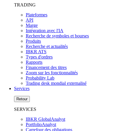
TRADING
Plateformes
API
Marge
Intégration avec l'IA
Recherche de symboles et bourses
Produits
Recherche et actualités
IBKR ATS
Types d'ordres
Rapports
Financement des titres
Zoom sur les fonctionnalités
Probability Lab
Trading desk mondial externalisé
Services
Retour
SERVICES
IBKR GlobalAnalyst
PortfolioAnalyst
Carrefour des obligations