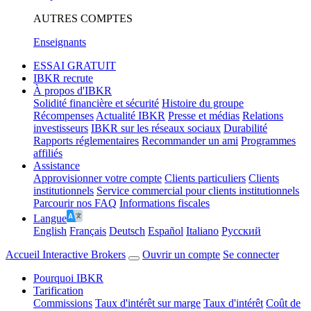
AUTRES COMPTES
Enseignants
ESSAI GRATUIT
IBKR recrute
À propos d'IBKR
Solidité financière et sécurité
Histoire du groupe
Récompenses
Actualité IBKR
Presse et médias
Relations
investisseurs
IBKR sur les réseaux sociaux
Durabilité
Rapports réglementaires
Recommander un ami
Programmes
affiliés
Assistance
Approvisionner votre compte
Clients particuliers
Clients
institutionnels
Service commercial pour clients institutionnels
Parcourir nos FAQ
Informations fiscales
Langue
English
Français
Deutsch
Español
Italiano
Pусский
Accueil Interactive Brokers
Ouvrir un compte
Se connecter
Pourquoi IBKR
Tarification
Commissions
Taux d'intérêt sur marge
Taux d'intérêt
Coût de