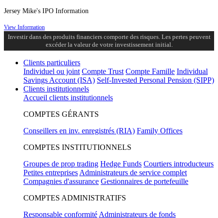
Jersey Mike's IPO Information
View Information
Investir dans des produits financiers comporte des risques. Les pertes peuvent
excéder la valeur de votre investissement initial.
Clients particuliers
Individuel ou joint
Compte Trust
Compte Famille
Individual
Savings Account (ISA)
Self-Invested Personal Pension (SIPP)
Clients institutionnels
Accueil clients institutionnels
COMPTES GÉRANTS
Conseillers en inv. enregistrés (RIA)
Family Offices
COMPTES INSTITUTIONNELS
Groupes de prop trading
Hedge Funds
Courtiers introducteurs
Petites entreprises
Administrateurs de service complet
Compagnies d'assurance
Gestionnaires de portefeuille
COMPTES ADMINISTRATIFS
Responsable conformité
Administrateurs de fonds