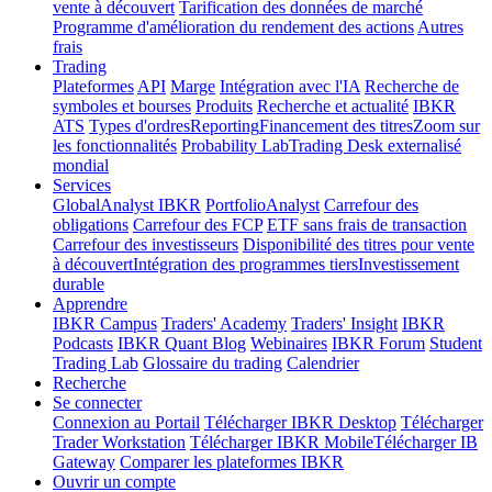
vente à découvert
Tarification des données de marché
Programme d'amélioration du rendement des actions
Autres
frais
Trading
Plateformes
API
Marge
Intégration avec l'IA
Recherche de
symboles et bourses
Produits
Recherche et actualité
IBKR
ATS
Types d'ordres
Reporting
Financement des titres
Zoom sur
les fonctionnalités
Probability Lab
Trading Desk externalisé
mondial
Services
GlobalAnalyst IBKR
PortfolioAnalyst
Carrefour des
obligations
Carrefour des FCP
ETF sans frais de transaction
Carrefour des investisseurs
Disponibilité des titres pour vente
à découvert
Intégration des programmes tiers
Investissement
durable
Apprendre
IBKR Campus
Traders' Academy
Traders' Insight
IBKR
Podcasts
IBKR Quant Blog
Webinaires
IBKR Forum
Student
Trading Lab
Glossaire du trading
Calendrier
Recherche
Se connecter
Connexion au Portail
Télécharger IBKR Desktop
Télécharger
Trader Workstation
Télécharger IBKR Mobile
Télécharger IB
Gateway
Comparer les plateformes IBKR
Ouvrir un compte