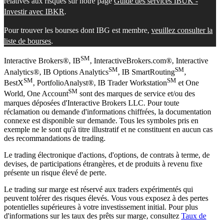
relatives aux risques sur notre page
Guide des services IBUK -
Investir avec IBKR
.
Pour trouver les bourses dont IBG est membre,
veuillez consulter la
liste de bourses
.
SM
Interactive Brokers®, IB
, InteractiveBrokers.com®, Interactive
SM
SM
Analytics®, IB Options Analytics
, IB SmartRouting
,
SM
SM
BestX
, PortfolioAnalyst®, IB Trader Workstation
et One
SM
World, One Account
sont des marques de service et/ou des
marques déposées d'Interactive Brokers LLC. Pour toute
réclamation ou demande d'informations chiffrées, la documentation
connexe est disponible sur demande. Tous les symboles pris en
exemple ne le sont qu'à titre illustratif et ne constituent en aucun cas
des recommandations de trading.
Le trading électronique d'actions, d'options, de contrats à terme, de
devises, de participations étrangères, et de produits à revenu fixe
présente un risque élevé de perte.
Le trading sur marge est réservé aux traders expérimentés qui
peuvent tolérer des risques élevés. Vous vous exposez à des pertes
potentielles supérieures à votre investissement initial. Pour plus
d'informations sur les taux des prêts sur marge, consultez
Taux de