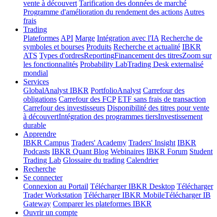
vente à découvert
Tarification des données de marché
Programme d'amélioration du rendement des actions
Autres
frais
Trading
Plateformes
API
Marge
Intégration avec l'IA
Recherche de
symboles et bourses
Produits
Recherche et actualité
IBKR
ATS
Types d'ordres
Reporting
Financement des titres
Zoom sur
les fonctionnalités
Probability Lab
Trading Desk externalisé
mondial
Services
GlobalAnalyst IBKR
PortfolioAnalyst
Carrefour des
obligations
Carrefour des FCP
ETF sans frais de transaction
Carrefour des investisseurs
Disponibilité des titres pour vente
à découvert
Intégration des programmes tiers
Investissement
durable
Apprendre
IBKR Campus
Traders' Academy
Traders' Insight
IBKR
Podcasts
IBKR Quant Blog
Webinaires
IBKR Forum
Student
Trading Lab
Glossaire du trading
Calendrier
Recherche
Se connecter
Connexion au Portail
Télécharger IBKR Desktop
Télécharger
Trader Workstation
Télécharger IBKR Mobile
Télécharger IB
Gateway
Comparer les plateformes IBKR
Ouvrir un compte