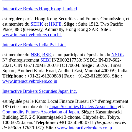
Interactive Brokers Hong Kong Limited
est régulée par la Hong Kong Securities and Futures Commission, et
est membre du
SEHK
et
HKFE
.
Siège :
Suite 1512, Two Pacific
Place, 88 Queensway, Admiralty, Hong Kong SAR.
Site :
www.interactivebrokers.com.hk
Interactive Brokers India Pvt. Ltd.
est membre du
NSE
,
BSE
, et un participant dépositaire du
NSDL
.
N° d'enregistrement
SEBI
INZ000217730; NSDL: IN-DP-602-
2021. CIN-U67120MH2007FTC170004.
Siège :
502/A, Times
Square, Andheri Kurla Road, Andheri East, Mumbai 400059, India.
Téléphone :
+91-22-61289888
|
Fax :
+91-22-61289898.
Site :
www.interactivebrokers.co.in
Interactive Brokers Securities Japan Inc.
est régulée par le Kanto Local Finance Bureau (N° d'enregistrement
187) et est membre de la
Japan Securities Dealers Association
et la
Commodity Futures Association of Japan
.
Siège :
Kasumigaseki
Building 25F, 2-5 Kasumigaseki 3-chome, Chiyoda-ku, Tokyo,
100-6025 Japan.
Téléphone :
+81 03-4590-0711
(les jours ouvrés
de 8h30 à 17h30 JST)
.
Site :
www.interactivebrokers.co.jp