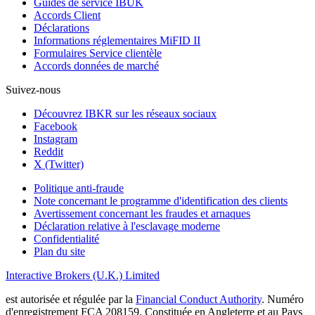
Guides de service IBUK
Accords Client
Déclarations
Informations réglementaires MiFID II
Formulaires Service clientèle
Accords données de marché
Suivez-nous
Découvrez IBKR sur les réseaux sociaux
Facebook
Instagram
Reddit
X (Twitter)
Politique anti-fraude
Note concernant le programme d'identification des clients
Avertissement concernant les fraudes et arnaques
Déclaration relative à l'esclavage moderne
Confidentialité
Plan du site
Interactive Brokers (U.K.) Limited
est autorisée et régulée par la
Financial Conduct Authority
. Numéro
d'enregistrement FCA 208159. Constituée en Angleterre et au Pays