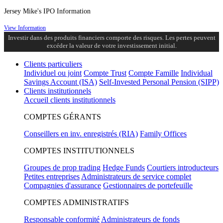
Jersey Mike's IPO Information
View Information
Investir dans des produits financiers comporte des risques. Les pertes peuvent
excéder la valeur de votre investissement initial.
Clients particuliers
Individuel ou joint
Compte Trust
Compte Famille
Individual
Savings Account (ISA)
Self-Invested Personal Pension (SIPP)
Clients institutionnels
Accueil clients institutionnels
COMPTES GÉRANTS
Conseillers en inv. enregistrés (RIA)
Family Offices
COMPTES INSTITUTIONNELS
Groupes de prop trading
Hedge Funds
Courtiers introducteurs
Petites entreprises
Administrateurs de service complet
Compagnies d'assurance
Gestionnaires de portefeuille
COMPTES ADMINISTRATIFS
Responsable conformité
Administrateurs de fonds