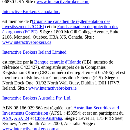
06830 USA
Site :
www.interactivebrokers.com
Interactive Brokers Canada Inc.
est membre de l'
Organisme canadien de réglementation des
investissements (OCRI)
et du
Fonds canadien de protection des
épargnants (FCPE).
Siège :
1800 McGill College Avenue, Suite
2106, Montreal, Quebec, H3A 3J6, Canada.
Site :
www.interactivebrokers.ca
Interactive Brokers Ireland Limited
est régulée par la
Banque centrale d'Irlande
(CBI, numéro de
référence C423427), enregistrée auprès de la Companies
Registration Office (CRO, numéro d'enregistrement 657406), et est
membre du Irish Investor Compensation Scheme (ICS).
Siège :
North Dock One, 91/92 North Wall Quay, Dublin 1 D01 H7V7,
Ireland.
Site :
www.interactivebrokers.ie
Interactive Brokers Australia Pty. Ltd.
ABN 98 166 929 568 est régulée par l'
Australian Securities and
Investments Commission
(AFSL : 453554) et est un participant du
ASX
,
ASX 24
et
Cboe Australia
.
Siège :
Level 11, 175 Pitt Street,
Sydney, New South Wales 2000, Australia.
Siège :
www.interactivebrokers.com.au