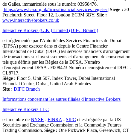
de Galles, immatriculée sous le numéro 03958476.
[https://www.fca.org.uk/firms/financial-services-register]
Siège :
20
Fenchurch Street, Floor 12, London EC3M 3BY.
Site :
www.interactivebrokers.co.uk
Interactive Brokers (U.K.) Limited (DIFC Branch)
est réglementée par l'Autorité des Services Financiers de Dubaï
(DFSA) pour exercer dans et depuis le Centre Financier
International de Dubaï (DIFC) les services financiers d'arrangement
de transactions sur investissements et d'arrangement de conservation
tels que définis par les Règles de la DFSA. Numéro
d'enregistrement DFSA : F008423 Numéro d'enregistrement DIFC :
CL8717.
Siège :
Floor 5, Unit 507, Index Tower, Dubai International
Financial Centre, Dubai, United Arab Emirates.
Site :
DIFC Branch
Informations concernant les autres filiales d'Interactive Brokers
Interactive Brokers LLC
est membre de
NYSE
-
FINRA
-
SIPC
et est régulée par la US
Securities and Exchange Commission et la Commodity Futures
Trading Commission.
Siège :
One Pickwick Plaza, Greenwich, CT