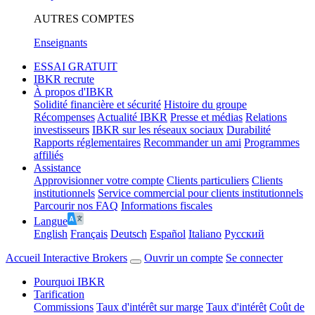
AUTRES COMPTES
Enseignants
ESSAI GRATUIT
IBKR recrute
À propos d'IBKR
Solidité financière et sécurité
Histoire du groupe
Récompenses
Actualité IBKR
Presse et médias
Relations
investisseurs
IBKR sur les réseaux sociaux
Durabilité
Rapports réglementaires
Recommander un ami
Programmes
affiliés
Assistance
Approvisionner votre compte
Clients particuliers
Clients
institutionnels
Service commercial pour clients institutionnels
Parcourir nos FAQ
Informations fiscales
Langue
English
Français
Deutsch
Español
Italiano
Pусский
Accueil Interactive Brokers
Ouvrir un compte
Se connecter
Pourquoi IBKR
Tarification
Commissions
Taux d'intérêt sur marge
Taux d'intérêt
Coût de