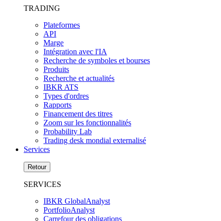
TRADING
Plateformes
API
Marge
Intégration avec l'IA
Recherche de symboles et bourses
Produits
Recherche et actualités
IBKR ATS
Types d'ordres
Rapports
Financement des titres
Zoom sur les fonctionnalités
Probability Lab
Trading desk mondial externalisé
Services
Retour
SERVICES
IBKR GlobalAnalyst
PortfolioAnalyst
Carrefour des obligations