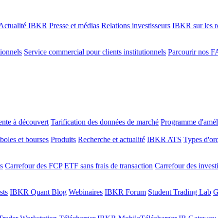
Actualité IBKR
Presse et médias
Relations investisseurs
IBKR sur les r
tionnels
Service commercial pour clients institutionnels
Parcourir nos 
ente à découvert
Tarification des données de marché
Programme d'améli
oles et bourses
Produits
Recherche et actualité
IBKR ATS
Types d'or
s
Carrefour des FCP
ETF sans frais de transaction
Carrefour des invest
sts
IBKR Quant Blog
Webinaires
IBKR Forum
Student Trading Lab
G