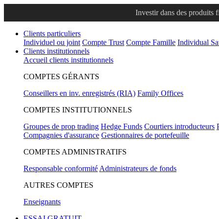
Investir dans des produits 
Clients particuliers
Individuel ou joint
Compte Trust
Compte Famille
Individual S
Clients institutionnels
Accueil clients institutionnels
COMPTES GÉRANTS
Conseillers en inv. enregistrés (RIA)
Family Offices
COMPTES INSTITUTIONNELS
Groupes de prop trading
Hedge Funds
Courtiers introducteurs
Compagnies d'assurance
Gestionnaires de portefeuille
COMPTES ADMINISTRATIFS
Responsable conformité
Administrateurs de fonds
AUTRES COMPTES
Enseignants
ESSAI GRATUIT