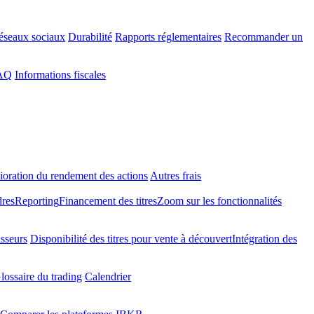
éseaux sociaux
Durabilité
Rapports réglementaires
Recommander un
FAQ
Informations fiscales
oration du rendement des actions
Autres frais
dres
Reporting
Financement des titres
Zoom sur les fonctionnalités
isseurs
Disponibilité des titres pour vente à découvert
Intégration des
lossaire du trading
Calendrier