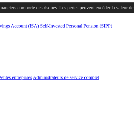
financiers comporte des risques. Les pertes peuvent excéder la valeur de v
avings Account (ISA)
Self-Invested Personal Pension (SIPP)
Petites entreprises
Administrateurs de service complet