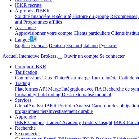
IBKR recrute
À propos d'IBKR
Solidité financière et sécurité
Histoire du groupe
Récompenses
ami
Programmes affiliés
Assistance
Approvisionner votre compte
Clients particuliers
Clients institu
Langue
English
Français
Deutsch
Español
Italiano
Pусский
Accueil Interactive Brokers
Ouvrir un compte
Se connecter
Pourquoi IBKR
Tarification
Commissions
Taux d'intérêt sur marge
Taux d'intérêt
Coût de v
Trading
Plateformes
API
Marge
Intégration avec l'IA
Recherche de symb
Probability Lab
Trading Desk externalisé mondial
Services
GlobalAnalyst IBKR
PortfolioAnalyst
Carrefour des obligation
programmes tiers
Investissement durable
Apprendre
IBKR Campus
Traders' Academy
Traders' Insight
IBKR Podca
Recherche
Se connecter