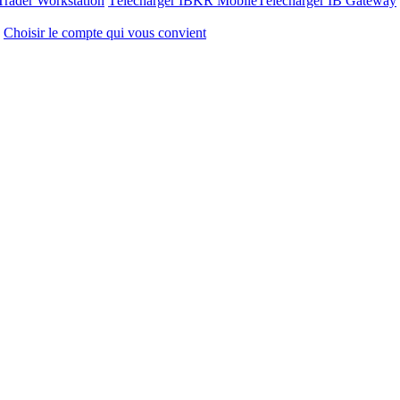
Trader Workstation
Télécharger IBKR Mobile
Télécharger IB Gateway
Choisir le compte qui vous convient