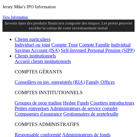
Jersey Mike's IPO Information
View Information
Investir dans des produits financiers comporte des risques. Les pertes peuvent
excéder la valeur de votre investissement initial.
Clients particuliers
Individuel ou joint
Compte Trust
Compte Famille
Individual
Savings Account (ISA)
Self-Invested Personal Pension (SIPP)
Clients institutionnels
Accueil clients institutionnels
COMPTES GÉRANTS
Conseillers en inv. enregistrés (RIA)
Family Offices
COMPTES INSTITUTIONNELS
Groupes de prop trading
Hedge Funds
Courtiers introducteurs
Petites entreprises
Administrateurs de service complet
Compagnies d'assurance
Gestionnaires de portefeuille
COMPTES ADMINISTRATIFS
Responsable conformité
Administrateurs de fonds