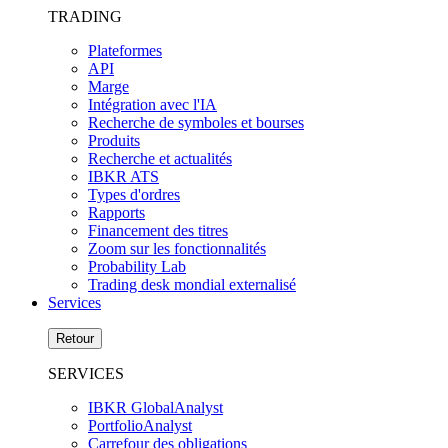
TRADING
Plateformes
API
Marge
Intégration avec l'IA
Recherche de symboles et bourses
Produits
Recherche et actualités
IBKR ATS
Types d'ordres
Rapports
Financement des titres
Zoom sur les fonctionnalités
Probability Lab
Trading desk mondial externalisé
Services
Retour
SERVICES
IBKR GlobalAnalyst
PortfolioAnalyst
Carrefour des obligations