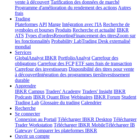
vente à découvert
Tarification des données de marché
Programme d'amélioration du rendement des actions
Autres
frais
Trading
Plateformes
API
Marge
Intégration avec l'IA
Recherche de
symboles et bourses
Produits
Recherche et actualité
IBKR
ATS
Types d'ordres
Reporting
Financement des titres
Zoom sur
les fonctionnalités
Probability Lab
Trading Desk externalisé
mondial
Services
GlobalAnalyst IBKR
PortfolioAnalyst
Carrefour des
obligations
Carrefour des FCP
ETF sans frais de transaction
Carrefour des investisseurs
Disponibilité des titres pour vente
à découvert
Intégration des programmes tiers
Investissement
durable
Apprendre
IBKR Campus
Traders' Academy
Traders' Insight
IBKR
Podcasts
IBKR Quant Blog
Webinaires
IBKR Forum
Student
Trading Lab
Glossaire du trading
Calendrier
Recherche
Se connecter
Connexion au Portail
Télécharger IBKR Desktop
Télécharger
Trader Workstation
Télécharger IBKR Mobile
Télécharger IB
Gateway
Comparer les plateformes IBKR
Ouvrir un compte