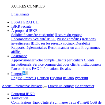
AUTRES COMPTES
Enseignants
ESSAI GRATUIT
IBKR recrute
À propos d'IBKR
Solidité financière et sécurité
Histoire du groupe
Récompenses
Actualité IBKR
Presse et médias
Relations
investisseurs
IBKR sur les réseaux sociaux
Durabilité
Rapports réglementaires
Recommander un ami
Programmes
affiliés
Assistance
Approvisionner votre compte
Clients particuliers
Clients
institutionnels
Service commercial pour clients institutionnels
Parcourir nos FAQ
Informations fiscales
Langue
English
Français
Deutsch
Español
Italiano
Pусский
Accueil Interactive Brokers
Ouvrir un compte
Se connecter
Pourquoi IBKR
Tarification
Commissions
Taux d'intérêt sur marge
Taux d'intérêt
Coût de