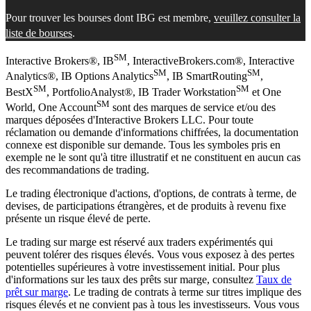
Pour trouver les bourses dont IBG est membre,
veuillez consulter la
liste de bourses
.
SM
Interactive Brokers®, IB
, InteractiveBrokers.com®, Interactive
SM
SM
Analytics®, IB Options Analytics
, IB SmartRouting
,
SM
SM
BestX
, PortfolioAnalyst®, IB Trader Workstation
et One
SM
World, One Account
sont des marques de service et/ou des
marques déposées d'Interactive Brokers LLC. Pour toute
réclamation ou demande d'informations chiffrées, la documentation
connexe est disponible sur demande. Tous les symboles pris en
exemple ne le sont qu'à titre illustratif et ne constituent en aucun cas
des recommandations de trading.
Le trading électronique d'actions, d'options, de contrats à terme, de
devises, de participations étrangères, et de produits à revenu fixe
présente un risque élevé de perte.
Le trading sur marge est réservé aux traders expérimentés qui
peuvent tolérer des risques élevés. Vous vous exposez à des pertes
potentielles supérieures à votre investissement initial. Pour plus
d'informations sur les taux des prêts sur marge, consultez
Taux de
prêt sur marge
. Le trading de contrats à terme sur titres implique des
risques élevés et ne convient pas à tous les investisseurs. Vous vous