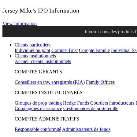
Jersey Mike's IPO Information
View Information
Investir dans des produits 
Clients particuliers
Individuel ou joint
Compte Trust
Compte Famille
Individual S
Clients institutionnels
Accueil clients institutionnels
COMPTES GÉRANTS
Conseillers en inv. enregistrés (RIA)
Family Offices
COMPTES INSTITUTIONNELS
Groupes de prop trading
Hedge Funds
Courtiers introducteurs
Compagnies d'assurance
Gestionnaires de portefeuille
COMPTES ADMINISTRATIFS
Responsable conformité
Administrateurs de fonds