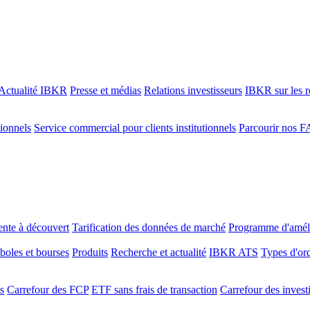
Actualité IBKR
Presse et médias
Relations investisseurs
IBKR sur les r
tionnels
Service commercial pour clients institutionnels
Parcourir nos 
ente à découvert
Tarification des données de marché
Programme d'améli
oles et bourses
Produits
Recherche et actualité
IBKR ATS
Types d'or
s
Carrefour des FCP
ETF sans frais de transaction
Carrefour des invest