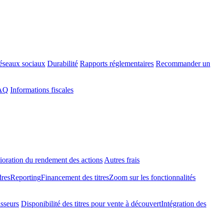
éseaux sociaux
Durabilité
Rapports réglementaires
Recommander un
FAQ
Informations fiscales
oration du rendement des actions
Autres frais
dres
Reporting
Financement des titres
Zoom sur les fonctionnalités
isseurs
Disponibilité des titres pour vente à découvert
Intégration des