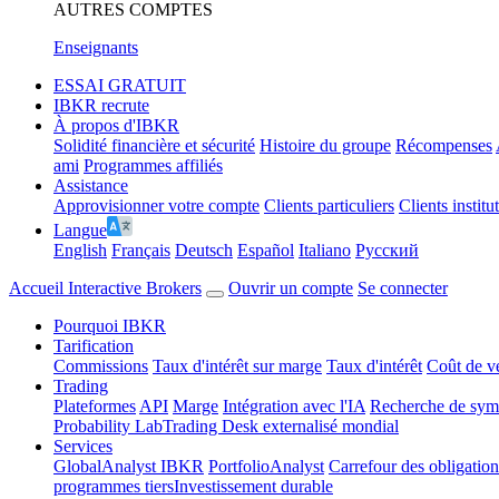
AUTRES COMPTES
Enseignants
ESSAI GRATUIT
IBKR recrute
À propos d'IBKR
Solidité financière et sécurité
Histoire du groupe
Récompenses
ami
Programmes affiliés
Assistance
Approvisionner votre compte
Clients particuliers
Clients institu
Langue
English
Français
Deutsch
Español
Italiano
Pусский
Accueil Interactive Brokers
Ouvrir un compte
Se connecter
Pourquoi IBKR
Tarification
Commissions
Taux d'intérêt sur marge
Taux d'intérêt
Coût de v
Trading
Plateformes
API
Marge
Intégration avec l'IA
Recherche de symb
Probability Lab
Trading Desk externalisé mondial
Services
GlobalAnalyst IBKR
PortfolioAnalyst
Carrefour des obligation
programmes tiers
Investissement durable