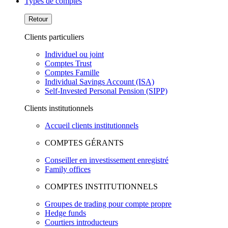
Types de comptes
Retour
Clients particuliers
Individuel ou joint
Comptes Trust
Comptes Famille
Individual Savings Account (ISA)
Self-Invested Personal Pension (SIPP)
Clients institutionnels
Accueil clients institutionnels
COMPTES GÉRANTS
Conseiller en investissement enregistré
Family offices
COMPTES INSTITUTIONNELS
Groupes de trading pour compte propre
Hedge funds
Courtiers introducteurs