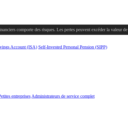
financiers comporte des risques. Les pertes peuvent excéder la valeur de v
avings Account (ISA)
Self-Invested Personal Pension (SIPP)
Petites entreprises
Administrateurs de service complet