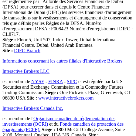
est réglementée par l'Autorité des Services Financiers de Dubaï
(DFSA) pour exercer dans et depuis le Centre Financier
International de Dubaï (DIFC) les services financiers d'arrangement
de transactions sur investissements et d'arrangement de conservation
tels que définis par les Règles de la DFSA. Numéro
d'enregistrement DFSA : F008423 Numéro d'enregistrement DIFC :
CL8717.
Siège :
Floor 5, Unit 507, Index Tower, Dubai International
Financial Centre, Dubai, United Arab Emirates.
Site :
DIFC Branch
Informations concernant les autres filiales d'Interactive Brokers
Interactive Brokers LLC
est membre de
NYSE
-
FINRA
-
SIPC
et est régulée par la US
Securities and Exchange Commission et la Commodity Futures
Trading Commission.
Siège :
One Pickwick Plaza, Greenwich, CT
06830 USA
Site :
www.interactivebrokers.com
Interactive Brokers Canada Inc.
est membre de l'
Organisme canadien de réglementation des
investissements (OCRI)
et du
Fonds canadien de protection des
épargnants (FCPE).
Siège :
1800 McGill College Avenue, Suite
2106, Montreal, Quebec, H3A 3J6, Canada.
Site :