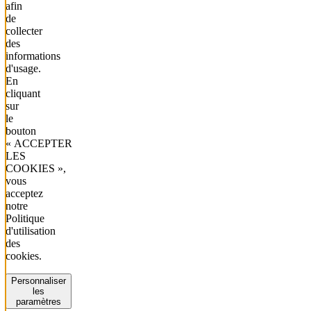
afin
de
collecter
des
informations
d'usage.
En
cliquant
sur
le
bouton
« ACCEPTER
LES
COOKIES »,
vous
acceptez
notre
Politique
d'utilisation
des
cookies.
Personnaliser
les
paramètres