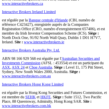
www.interactivebrokers.ca
Interactive Brokers Ireland Limited
est régulée par la
Banque centrale d'Irlande
(CBI, numéro de
référence C423427), enregistrée auprès de la Companies
Registration Office (CRO, numéro d'enregistrement 657406), et est
membre du Irish Investor Compensation Scheme (ICS).
Siège :
North Dock One, 91/92 North Wall Quay, Dublin 1 D01 H7V7,
Ireland.
Site :
www.interactivebrokers.ie
Interactive Brokers Australia Pty. Ltd.
ABN 98 166 929 568 est régulée par l'
Australian Securities and
Investments Commission
(AFSL : 453554) et est un participant du
ASX
,
ASX 24
et
Cboe Australia
.
Siège :
Level 11, 175 Pitt Street,
Sydney, New South Wales 2000, Australia.
Siège :
www.interactivebrokers.com.au
Interactive Brokers Hong Kong Limited
est régulée par la Hong Kong Securities and Futures Commission, et
est membre du
SEHK
et
HKFE
.
Siège :
Suite 1512, Two Pacific
Place, 88 Queensway, Admiralty, Hong Kong SAR.
Site :
www.interactivebrokers.com.hk