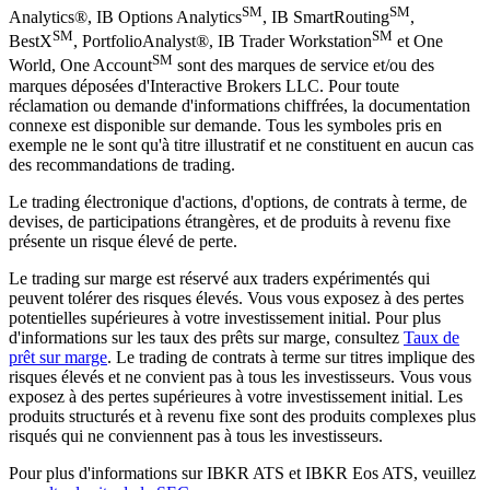
SM
SM
Analytics®, IB Options Analytics
, IB SmartRouting
,
SM
SM
BestX
, PortfolioAnalyst®, IB Trader Workstation
et One
SM
World, One Account
sont des marques de service et/ou des
marques déposées d'Interactive Brokers LLC. Pour toute
réclamation ou demande d'informations chiffrées, la documentation
connexe est disponible sur demande. Tous les symboles pris en
exemple ne le sont qu'à titre illustratif et ne constituent en aucun cas
des recommandations de trading.
Le trading électronique d'actions, d'options, de contrats à terme, de
devises, de participations étrangères, et de produits à revenu fixe
présente un risque élevé de perte.
Le trading sur marge est réservé aux traders expérimentés qui
peuvent tolérer des risques élevés. Vous vous exposez à des pertes
potentielles supérieures à votre investissement initial. Pour plus
d'informations sur les taux des prêts sur marge, consultez
Taux de
prêt sur marge
. Le trading de contrats à terme sur titres implique des
risques élevés et ne convient pas à tous les investisseurs. Vous vous
exposez à des pertes supérieures à votre investissement initial. Les
produits structurés et à revenu fixe sont des produits complexes plus
risqués qui ne conviennent pas à tous les investisseurs.
Pour plus d'informations sur IBKR ATS et IBKR Eos ATS, veuillez