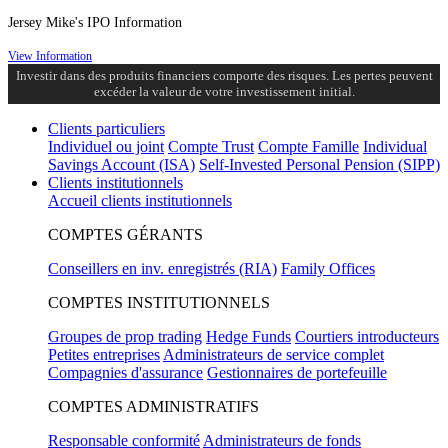
Jersey Mike's IPO Information
View Information
Investir dans des produits financiers comporte des risques. Les pertes peuvent
excéder la valeur de votre investissement initial.
Clients particuliers
Individuel ou joint
Compte Trust
Compte Famille
Individual
Savings Account (ISA)
Self-Invested Personal Pension (SIPP)
Clients institutionnels
Accueil clients institutionnels
COMPTES GÉRANTS
Conseillers en inv. enregistrés (RIA)
Family Offices
COMPTES INSTITUTIONNELS
Groupes de prop trading
Hedge Funds
Courtiers introducteurs
Petites entreprises
Administrateurs de service complet
Compagnies d'assurance
Gestionnaires de portefeuille
COMPTES ADMINISTRATIFS
Responsable conformité
Administrateurs de fonds