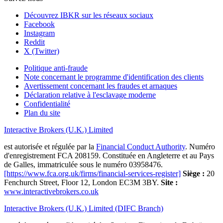
Découvrez IBKR sur les réseaux sociaux
Facebook
Instagram
Reddit
X (Twitter)
Politique anti-fraude
Note concernant le programme d'identification des clients
Avertissement concernant les fraudes et arnaques
Déclaration relative à l'esclavage moderne
Confidentialité
Plan du site
Interactive Brokers (U.K.) Limited
est autorisée et régulée par la
Financial Conduct Authority
. Numéro
d'enregistrement FCA 208159. Constituée en Angleterre et au Pays
de Galles, immatriculée sous le numéro 03958476.
[https://www.fca.org.uk/firms/financial-services-register]
Siège :
20
Fenchurch Street, Floor 12, London EC3M 3BY.
Site :
www.interactivebrokers.co.uk
Interactive Brokers (U.K.) Limited (DIFC Branch)