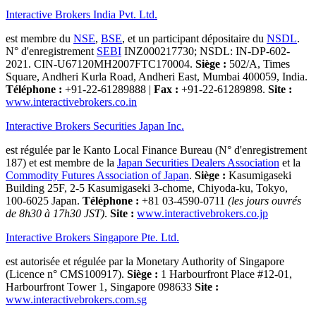
Interactive Brokers India Pvt. Ltd.
est membre du
NSE
,
BSE
, et un participant dépositaire du
NSDL
.
N° d'enregistrement
SEBI
INZ000217730; NSDL: IN-DP-602-
2021. CIN-U67120MH2007FTC170004.
Siège :
502/A, Times
Square, Andheri Kurla Road, Andheri East, Mumbai 400059, India.
Téléphone :
+91-22-61289888
|
Fax :
+91-22-61289898.
Site :
www.interactivebrokers.co.in
Interactive Brokers Securities Japan Inc.
est régulée par le Kanto Local Finance Bureau (N° d'enregistrement
187) et est membre de la
Japan Securities Dealers Association
et la
Commodity Futures Association of Japan
.
Siège :
Kasumigaseki
Building 25F, 2-5 Kasumigaseki 3-chome, Chiyoda-ku, Tokyo,
100-6025 Japan.
Téléphone :
+81 03-4590-0711
(les jours ouvrés
de 8h30 à 17h30 JST)
.
Site :
www.interactivebrokers.co.jp
Interactive Brokers Singapore Pte. Ltd.
est autorisée et régulée par la Monetary Authority of Singapore
(Licence n° CMS100917).
Siège :
1 Harbourfront Place #12-01,
Harbourfront Tower 1, Singapore 098633
Site :
www.interactivebrokers.com.sg