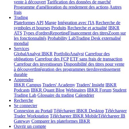
vente à découvert
Tarification des données de marché
Programme d'amélioration du rendement des actions
Autres
frais
Trading
Plateformes
API
Marge
Intégration avec l'IA
Recherche de
symboles et bourses
Produits
Recherche et actualité
IBKR
ATS
Types d'ordres
Reporting
Financement des titres
Zoom sur
les fonctionnalités
Probability Lab
Trading Desk externalisé
mondial
Services
GlobalAnalyst IBKR
PortfolioAnalyst
Carrefour des
obligations
Carrefour des FCP
ETF sans frais de transaction
Carrefour des investisseurs
Disponibilité des titres pour vente
à découvert
Intégration des programmes tiers
Investissement
durable
Apprendre
IBKR Campus
Traders' Academy
Traders' Insight
IBKR
Podcasts
IBKR Quant Blog
Webinaires
IBKR Forum
Student
Trading Lab
Glossaire du trading
Calendrier
Recherche
Se connecter
Connexion au Portail
Télécharger IBKR Desktop
Télécharger
Trader Workstation
Télécharger IBKR Mobile
Télécharger IB
Gateway
Comparer les plateformes IBKR
Ouvrir un compte