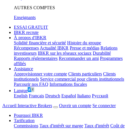
AUTRES COMPTES
Enseignants
ESSAI GRATUIT
IBKR recrute
À propos d'IBKR
Solidité financière et sécurité
Histoire du groupe
Récompenses
Actualité IBKR
Presse et médias
Relations
investisseurs
IBKR sur les réseaux sociaux
Durabilité
Rapports réglementaires
Recommander un ami
Programmes
affiliés
Assistance
Approvisionner votre compte
Clients particuliers
Clients
institutionnels
Service commercial pour clients institutionnels
Parcourir nos FAQ
Informations fiscales
Langue
English
Français
Deutsch
Español
Italiano
Pусский
Accueil Interactive Brokers
Ouvrir un compte
Se connecter
Pourquoi IBKR
Tarification
Commissions
Taux d'intérêt sur marge
Taux d'intérêt
Coût de