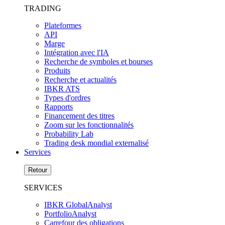
TRADING
Plateformes
API
Marge
Intégration avec l'IA
Recherche de symboles et bourses
Produits
Recherche et actualités
IBKR ATS
Types d'ordres
Rapports
Financement des titres
Zoom sur les fonctionnalités
Probability Lab
Trading desk mondial externalisé
Services
Retour
SERVICES
IBKR GlobalAnalyst
PortfolioAnalyst
Carrefour des obligations