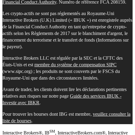
Financial Conduct Authority
. Numéro de référence FCA 208159.
Les crypto-actifs ne sont pas réglementés au Royaume-Uni
Interactive Brokers (U.K) Limited (« IBUK ») est enregistrée auprès
de la Financial Conduct Authority en tant qu'entreprise de crypto-
actifs selon les Règlements de 2017 sur le blanchiment d'argent, le
financement du terrorisme et le transfert de fonds (Informations sur
le payeur).
Interactive Brokers LLC est régulée par la SEC et la CFTC des
États-Unis et est
membre du système de compensation SIPC
(www.sipc.org) ; les produits ne sont couverts par le FSCS du
Royaume-Uni que dans des circonstances limitées.
Avant de trader, les clients doivent lire les déclarations pertinentes
relatives aux risques sur notre page
Guide des services IBUK -
Investir avec IBKR
.
Pour trouver les bourses dont IBG est membre,
veuillez consulter la
liste de bourses
.
SM
Interactive Brokers®, IB
, InteractiveBrokers.com®, Interactive