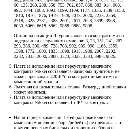
66, 135, 268, 288, 358, 753, 762, 857, 868, 883, 914, 968,
992, 1044, 1088, 1093, 1099, 1109, 1177, 1336, 1339, 1658,
1810, 1816, 1876, 1919, 1928, 2018, 2020, 2238, 2269,
2318, 2328, 2331, 2388, 2601, 2611, 2628, 2899, 3968,
6030, 6060, 6618, 6862, 9868, 9888, 9898.
Опционы на акции III уровня являются контрактами на
андерлаинги следующих символов: 3, 23, 151, 241, 267,
293, 386, 390, 489, 728, 788, 902, 939, 998, 1186, 1359,
1398, 1772, 1800, 1833, 1898, 1918, 1988, 2007, 2202,
2282, 2333, 2600, 2800, 3323, 3328, 3333, 3988, 9626.
Плата за исполнение или переуступку месячного
контракта Nikkei составляет 6 базисных пунктов и не
может превышать 420 JPY за контракт независимо от
комиссионной модели.
Льготная ознакомительная ставка. Размер данной ставки
может меняться.
Плата за исполнение или переуступку месячного
контракта Nikkei составляет 15 JPY за контракт.
Наши тарифы комиссий Tiered (которые включают
комиссии + внешние сборы/рибейты) не предполагают
прямую передачу биржевых и сторонних сборов и