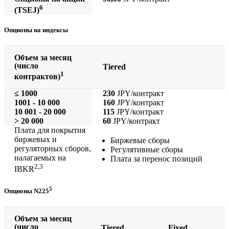
6
(TSEJ)
Опционы на индексы
Объем за месяц
(число
Tiered
1
контрактов)
≤ 1000
230
JPY/контракт
1001 - 10 000
160
JPY/контракт
10 001 - 20 000
115
JPY/контракт
> 20 000
60
JPY/контракт
Плата для покрытия
биржевых и
Биржевые сборы
регуляторных сборов,
Регулятивные сборы
налагаемых на
Плата за перенос позиций
2,3
IBKR
5
Опционы N225
Объем за месяц
(число
Tiered
Fixed