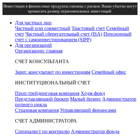
Инвестиции в финансовые продукты связаны с риском. Ваши убытки могут
превысить размер первоначальных инвестиций.
Для частных лиц
Частный или совместный
Трастовый счет
Семейный
счет
Частный сберегательный счет (ISA)
Пенсионный
счет с самоинвестированием (SIPP)
Для организаций
Организации: главная
СЧЕТ КОНСУЛЬТАНТА
Зарег. консультант по инвестициям
Семейный офис
ИНСТИТУЦИОНАЛЬНЫЙ СЧЕТ
Проп-трейдинговая компания
Хедж-фонд
Представляющий брокер
Малый бизнес
Администратор
полного цикла
Страховая компания
Управляющий финансами
СЧЕТ АДМИНИСТРАТОРА
Специалист по контролю
Администратор фонда