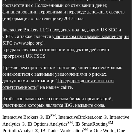
соответствии с Положениями об отмывании денег,
финансировании терроризма и переводе денежных средств
(информация о плательщике) 2017 года.
Interactive Brokers LLC находится под надзором US SEC и
CFTC, а также является
участником программы компенсаций
SIPC (www.sipc.org);
в редких случаях в отношении продуктов действует
программа UK FSCS.
Прежде чем приступить к торговле, клиентам необходимо
ознакомиться с важными уведомлениями о рисках,
доступными на странице "
Предупреждения и отказ от
ответственности
" на нашем сайте.
Чтобы ознакомиться со списком бирж и организаций,
участником которых является IBG,
нажмите сюда
.
SM
Interactive Brokers ®, IB
, InteractiveBrokers.com ®, Interactive
SM
SM
Analytics ®, IB Options Analytics
, IB SmartRouting
,
SM
PortfolioAnalyst ®, IB Trader Workstation
и One World, One