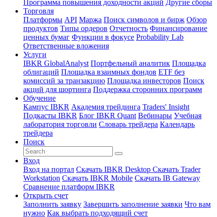
Программа повышения доходности акций
Другие сборы
Торговля
Платформы
API
Маржа
Поиск символов и бирж
Обзор
продуктов
Типы ордеров
Отчетность
Финансирование
ценных бумаг
Функции в фокусе
Probability Lab
Ответственные вложения
Услуги
IBKR GlobalAnalyst
Портфельный аналитик
Площадка
облигаций
Площадка взаимных фондов
ETF без
комиссий за транзакцию
Площадка инвесторов
Поиск
акций для шортинга
Поддержка сторонних программ
Обучение
Кампус IBKR
Академия трейдинга
Traders' Insight
Подкасты IBKR
Блог IBKR Quant
Вебинары
Учебная
лаборатория торговли
Словарь трейдера
Календарь
трейдера
Поиск
Вход
Вход на портал
Скачать IBKR Desktop
Скачать Trader
Workstation
Скачать IBKR Mobile
Скачать IB Gateway
Сравнение платформ IBKR
Открыть счет
Заполнить заявку
Завершить заполнение заявки
Что вам
нужно
Как выбрать подходящий счет