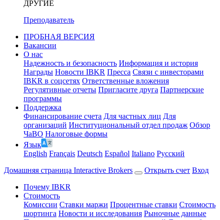
ДРУГИЕ
Преподаватель
ПРОБНАЯ ВЕРСИЯ
Вакансии
О нас
Надежность и безопасность
Информация и история
Награды
Новости IBKR
Пресса
Связи с инвесторами
IBKR в соцсетях
Ответственные вложения
Регулятивные отчеты
Пригласите друга
Партнерские
программы
Поддержка
Финансирование счета
Для частных лиц
Для
организаций
Институциональный отдел продаж
Обзор
ЧаВО
Налоговые формы
Язык
English
Français
Deutsch
Español
Italiano
Pусский
Домашняя страница Interactive Brokers
Открыть счет
Вход
Почему IBKR
Стоимость
Комиссии
Ставки маржи
Процентные ставки
Стоимость
шортинга
Новости и исследования
Рыночные данные