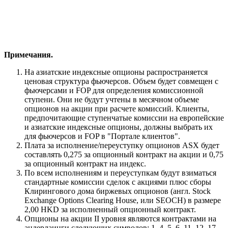
Примечания.
На азиатские индексные опционы распространяется
ценовая структура фьючерсов. Объем будет совмещен с
фьючерсами и FOP для определения комиссионной
ступени. Они не будут учтены в месячном объеме
опционов на акции при расчете комиссий. Клиенты,
предпочитающие ступенчатые комиссии на европейские
и азиатские индексные опционы, должны выбрать их
для фьючерсов и FOP в "Портале клиентов".
Плата за исполнение/переуступку опционов ASX будет
составлять 0,275 за опционный контракт на акции и 0,75
за опционный контракт на индекс.
По всем исполнениям и переуступкам будут взиматься
стандартные комиссии сделок с акциями плюс сборы
Клирингового дома биржевых опционов (англ. Stock
Exchange Options Clearing House, или SEOCH) в размере
2,00 HKD за исполненный опционный контракт.
Опционы на акции II уровня являются контрактами на
андерлаинги следующих символов: 1, 4, 5, 6, 11, 12, 17,