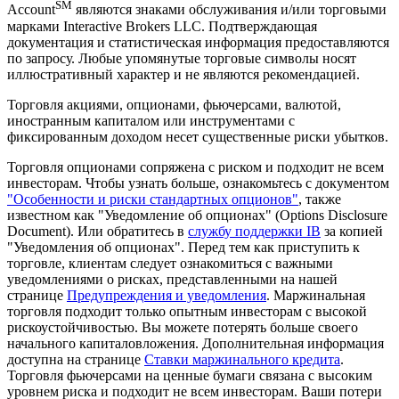
SM
Account
являются знаками обслуживания и/или торговыми
марками Interactive Brokers LLC. Подтверждающая
документация и статистическая информация предоставляются
по запросу. Любые упомянутые торговые символы носят
иллюстративный характер и не являются рекомендацией.
Торговля акциями, опционами, фьючерсами, валютой,
иностранным капиталом или инструментами с
фиксированным доходом несет существенные риски убытков.
Торговля опционами сопряжена с риском и подходит не всем
инвесторам. Чтобы узнать больше, ознакомьтесь с документом
"Особенности и риски стандартных опционов"
, также
известном как "Уведомление об опционах" (Options Disclosure
Document). Или обратитесь в
службу поддержки IB
за копией
"Уведомления об опционах". Перед тем как приступить к
торговле, клиентам следует ознакомиться с важными
уведомлениями о рисках, представленными на нашей
странице
Предупреждения и уведомления
. Маржинальная
торговля подходит только опытным инвесторам с высокой
рискоустойчивостью. Вы можете потерять больше своего
начального капиталовложения. Дополнительная информация
доступна на странице
Ставки маржинального кредита
.
Торговля фьючерсами на ценные бумаги связана с высоким
уровнем риска и подходит не всем инвесторам. Ваши потери