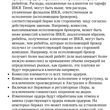
рибейтов. Расходы, наложенные на клиентов по тарифу
IBKR Tiered, могут быть выше, чем расходы,
уплаченные филиалом IBKR, ответственным за
исполнение (исполняющим брокером),
соответствующей бирже или стороннему лицу согласно
действующим законам. Например, комиссия,
выплачиваемая исполняющим брокером, может быть
ниже комиссий клиентов IBKR; аналогичным образом,
рибейты, полученные клиентами от IBKR, могут быть
меньше, чем рибейты, которые исполняющий брокер
получил от соответствующей биржи или сторонней
компании. Например, если исполняющий брокер
получает более высокий рибейт (или выплачивает более
низкую комиссию) за превышение объема операций на
определенных рынках, как правило, эти платежи не
будут передаваться клиентам напрямую.
Комиссии взимаются со всех типов ордеров.
Комиссии не взимаются за исполнение и переуступку, за
исключением произведенных в Австралии и Японии.
Включая все биржевые и регуляторные сборы, за
исключением гонконгских опционов на акции.
Измененные ордера будут обработаны как отмена и
замена существующего ордера новым ордером. На
некоторых биржах это может повлиять на установление
для измененных ордеров минимальных комиссий, так