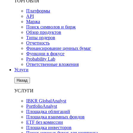
ТОРГОВЛЯ
Платформы
API
Маржа
Поиск символов и бирж
Обзор продуктов
Типы ордеров
Отчетность
Финансирование ценных бумаг
Функции в фокусе
Probability Lab
Ответственные вложения
Услуги
Назад
УСЛУГИ
IBKR GlobalAnalyst
PortfolioAnalyst
Площадка облигаций
Площадка взаимных фондов
ETF без комиссии
Площадка инвесторов
Поиск ценных бумаг для шортинга