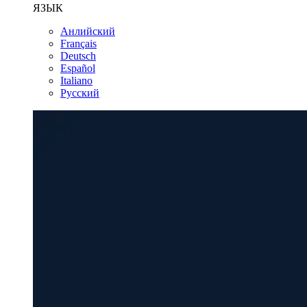
ЯЗЫК
Анлийский
Français
Deutsch
Español
Italiano
Русский