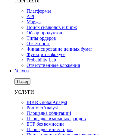
ТОРГОВЛЯ
Платформы
API
Маржа
Поиск символов и бирж
Обзор продуктов
Типы ордеров
Отчетность
Финансирование ценных бумаг
Функции в фокусе
Probability Lab
Ответственные вложения
Услуги
Назад
УСЛУГИ
IBKR GlobalAnalyst
PortfolioAnalyst
Площадка облигаций
Площадка взаимных фондов
ETF без комиссии
Площадка инвесторов
Поиск ценных бумаг для шортинга