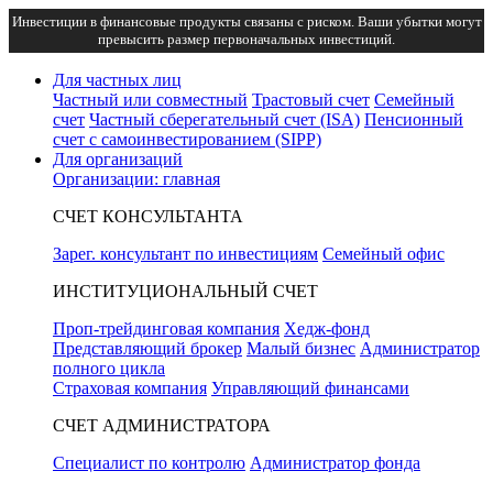
Инвестиции в финансовые продукты связаны с риском. Ваши убытки могут
превысить размер первоначальных инвестиций.
Для частных лиц
Частный или совместный
Трастовый счет
Семейный
счет
Частный сберегательный счет (ISA)
Пенсионный
счет с самоинвестированием (SIPP)
Для организаций
Организации: главная
СЧЕТ КОНСУЛЬТАНТА
Зарег. консультант по инвестициям
Семейный офис
ИНСТИТУЦИОНАЛЬНЫЙ СЧЕТ
Проп-трейдинговая компания
Хедж-фонд
Представляющий брокер
Малый бизнес
Администратор
полного цикла
Страховая компания
Управляющий финансами
СЧЕТ АДМИНИСТРАТОРА
Специалист по контролю
Администратор фонда