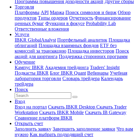
Программа повышения доходности акций
Другие сборы
Торговля
Платформы
API
Маржа
Поиск символов и бирж
Обзор
продуктов
Типы ордеров
Отчетность
Финансирование
ценных бумаг
Функции в фокусе
Probability Lab
Ответственные вложения
Услуги
IBKR GlobalAnalyst
Портфельный аналитик
Площадка
облигаций
Площадка взаимных фондов
ETF без
комиссий за транзакцию
Площадка инвесторов
Поиск
акций для шортинга
Поддержка сторонних программ
Обучение
Кампус IBKR
Академия трейдинга
Traders' Insight
Подкасты IBKR
Блог IBKR Quant
Вебинары
Учебная
лаборатория торговли
Словарь трейдера
Календарь
трейдера
Поиск
Вход
Вход на портал
Скачать IBKR Desktop
Скачать Trader
Workstation
Скачать IBKR Mobile
Скачать IB Gateway
Сравнение платформ IBKR
Открыть счет
Заполнить заявку
Завершить заполнение заявки
Что вам
нужно
Как выбрать подходящий счет