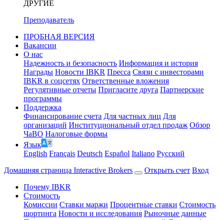
ДРУГИЕ
Преподаватель
ПРОБНАЯ ВЕРСИЯ
Вакансии
О нас
Надежность и безопасность
Информация и история
Награды
Новости IBKR
Пресса
Связи с инвесторами
IBKR в соцсетях
Ответственные вложения
Регулятивные отчеты
Пригласите друга
Партнерские
программы
Поддержка
Финансирование счета
Для частных лиц
Для
организаций
Институциональный отдел продаж
Обзор
ЧаВО
Налоговые формы
Язык
English
Français
Deutsch
Español
Italiano
Pусский
Домашняя страница Interactive Brokers
Открыть счет
Вход
Почему IBKR
Стоимость
Комиссии
Ставки маржи
Процентные ставки
Стоимость
шортинга
Новости и исследования
Рыночные данные