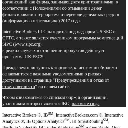
организаций как фирма, занимающаяся криптоактивами, в
соответствии с Положениями об отмывании денег,
финансировании терроризма и переводе денежных средств
(информация о плательщике) 2017 года.
Interactive Brokers LLC находится под надзором US SEC и
CFTC, а также является
участником программы компенсаций
SIPC (www.sipc.org);
в редких случаях в отношении продуктов действует
программа UK FSCS.
Прежде чем приступить к торговле, клиентам необходимо
ознакомиться с важными уведомлениями о рисках,
доступными на странице "
Предупреждения и отказ от
ответственности
" на нашем сайте.
Чтобы ознакомиться со списком бирж и организаций,
участником которых является IBG,
нажмите сюда
.
SM
Interactive Brokers ®, IB
, InteractiveBrokers.com ®, Interactive
SM
SM
Analytics ®, IB Options Analytics
, IB SmartRouting
,
SM
PortfolioAnalyst ®, IB Trader Workstation
и One World, One