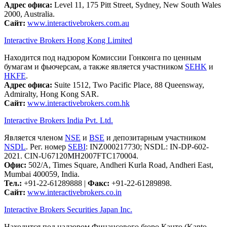
Адрес офиса:
Level 11, 175 Pitt Street, Sydney, New South Wales
2000, Australia.
Сайт:
www.interactivebrokers.com.au
Interactive Brokers Hong Kong Limited
Находится под надзором Комиссии Гонконга по ценным
бумагам и фьючерсам, а также является участником
SEHK
и
HKFE
.
Адрес офиса:
Suite 1512, Two Pacific Place, 88 Queensway,
Admiralty, Hong Kong SAR.
Сайт:
www.interactivebrokers.com.hk
Interactive Brokers India Pvt. Ltd.
Является членом
NSE
и
BSE
и депозитарным участником
NSDL
. Рег. номер
SEBI
: INZ000217730; NSDL: IN-DP-602-
2021. CIN-U67120MH2007FTC170004.
Офис:
502/A, Times Square, Andheri Kurla Road, Andheri East,
Mumbai 400059, India.
Тел.:
+91-22-61289888
|
Факс:
+91-22-61289898.
Сайт:
www.interactivebrokers.co.in
Interactive Brokers Securities Japan Inc.
Находится под надзором Финансового бюро Канто (Kanto