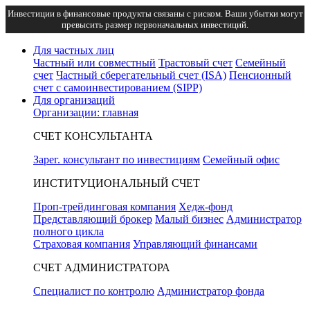
Инвестиции в финансовые продукты связаны с риском. Ваши убытки могут
превысить размер первоначальных инвестиций.
Для частных лиц
Частный или совместный
Трастовый счет
Семейный
счет
Частный сберегательный счет (ISA)
Пенсионный
счет с самоинвестированием (SIPP)
Для организаций
Организации: главная
СЧЕТ КОНСУЛЬТАНТА
Зарег. консультант по инвестициям
Семейный офис
ИНСТИТУЦИОНАЛЬНЫЙ СЧЕТ
Проп-трейдинговая компания
Хедж-фонд
Представляющий брокер
Малый бизнес
Администратор
полного цикла
Страховая компания
Управляющий финансами
СЧЕТ АДМИНИСТРАТОРА
Специалист по контролю
Администратор фонда