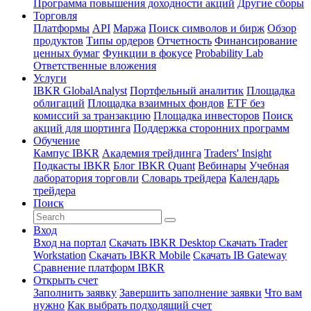
Программа повышения доходности акций
Другие сборы
Торговля
Платформы
API
Маржа
Поиск символов и бирж
Обзор
продуктов
Типы ордеров
Отчетность
Финансирование
ценных бумаг
Функции в фокусе
Probability Lab
Ответственные вложения
Услуги
IBKR GlobalAnalyst
Портфельный аналитик
Площадка
облигаций
Площадка взаимных фондов
ETF без
комиссий за транзакцию
Площадка инвесторов
Поиск
акций для шортинга
Поддержка сторонних программ
Обучение
Кампус IBKR
Академия трейдинга
Traders' Insight
Подкасты IBKR
Блог IBKR Quant
Вебинары
Учебная
лаборатория торговли
Словарь трейдера
Календарь
трейдера
Поиск
Вход
Вход на портал
Скачать IBKR Desktop
Скачать Trader
Workstation
Скачать IBKR Mobile
Скачать IB Gateway
Сравнение платформ IBKR
Открыть счет
Заполнить заявку
Завершить заполнение заявки
Что вам
нужно
Как выбрать подходящий счет