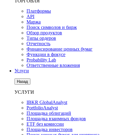
ТОРГОВЛЯ
Платформы
API
Маржа
Поиск символов и бирж
Обзор продуктов
Типы ордеров
Отчетность
Финансирование ценных бумаг
Функции в фокусе
Probability Lab
Ответственные вложения
Услуги
Назад
УСЛУГИ
IBKR GlobalAnalyst
PortfolioAnalyst
Площадка облигаций
Площадка взаимных фондов
ETF без комиссии
Площадка инвесторов
Поиск ценных бумаг для шортинга