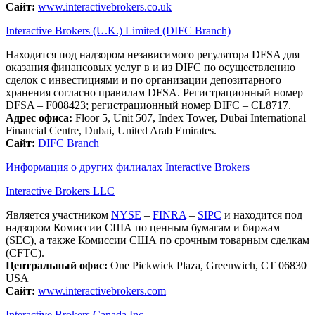
Сайт:
www.interactivebrokers.co.uk
Interactive Brokers (U.K.) Limited (DIFC Branch)
Находится под надзором независимого регулятора DFSA для
оказания финансовых услуг в и из DIFC по осуществлению
сделок с инвестициями и по организации депозитарного
хранения согласно правилам DFSA. Регистрационный номер
DFSA – F008423; регистрационный номер DIFC – CL8717.
Адрес офиса:
Floor 5, Unit 507, Index Tower, Dubai International
Financial Centre, Dubai, United Arab Emirates.
Сайт:
DIFC Branch
Информация о других филиалах Interactive Brokers
Interactive Brokers LLC
Является участником
NYSE
–
FINRA
–
SIPC
и находится под
надзором Комиссии США по ценным бумагам и биржам
(SEC), а также Комиссии США по срочным товарным сделкам
(CFTC).
Центральный офис:
One Pickwick Plaza, Greenwich, CT 06830
USA
Сайт:
www.interactivebrokers.com
Interactive Brokers Canada Inc.