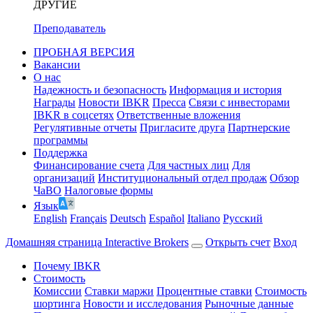
ДРУГИЕ
Преподаватель
ПРОБНАЯ ВЕРСИЯ
Вакансии
О нас
Надежность и безопасность
Информация и история
Награды
Новости IBKR
Пресса
Связи с инвесторами
IBKR в соцсетях
Ответственные вложения
Регулятивные отчеты
Пригласите друга
Партнерские
программы
Поддержка
Финансирование счета
Для частных лиц
Для
организаций
Институциональный отдел продаж
Обзор
ЧаВО
Налоговые формы
Язык
English
Français
Deutsch
Español
Italiano
Pусский
Домашняя страница Interactive Brokers
Открыть счет
Вход
Почему IBKR
Стоимость
Комиссии
Ставки маржи
Процентные ставки
Стоимость
шортинга
Новости и исследования
Рыночные данные