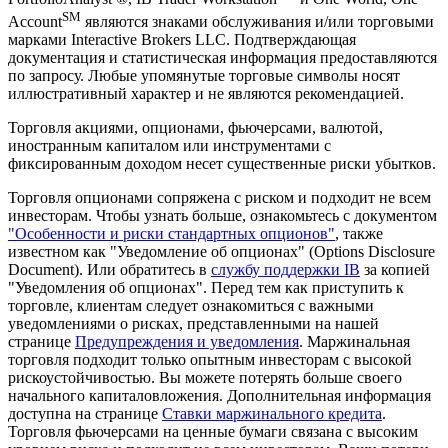
SM
Account
являются знаками обслуживания и/или торговыми
марками Interactive Brokers LLC. Подтверждающая
документация и статистическая информация предоставляются
по запросу. Любые упомянутые торговые символы носят
иллюстративный характер и не являются рекомендацией.
Торговля акциями, опционами, фьючерсами, валютой,
иностранным капиталом или инструментами с
фиксированным доходом несет существенные риски убытков.
Торговля опционами сопряжена с риском и подходит не всем
инвесторам. Чтобы узнать больше, ознакомьтесь с документом
"Особенности и риски стандартных опционов"
, также
известном как "Уведомление об опционах" (Options Disclosure
Document). Или обратитесь в
службу поддержки IB
за копией
"Уведомления об опционах". Перед тем как приступить к
торговле, клиентам следует ознакомиться с важными
уведомлениями о рисках, представленными на нашей
странице
Предупреждения и уведомления
. Маржинальная
торговля подходит только опытным инвесторам с высокой
рискоустойчивостью. Вы можете потерять больше своего
начального капиталовложения. Дополнительная информация
доступна на странице
Ставки маржинального кредита
.
Торговля фьючерсами на ценные бумаги связана с высоким