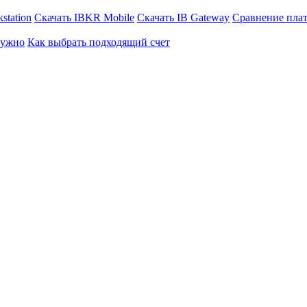
station
Скачать IBKR Mobile
Скачать IB Gateway
Сравнение пла
нужно
Как выбрать подходящий счет