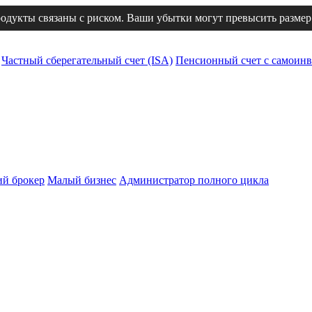
одукты связаны с риском. Ваши убытки могут превысить размер
Частный сберегательный счет (ISA)
Пенсионный счет с самоинв
й брокер
Малый бизнес
Администратор полного цикла