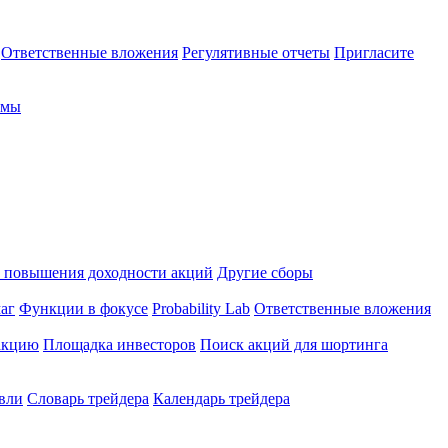
Ответственные вложения
Регулятивные отчеты
Пригласите
рмы
 повышения доходности акций
Другие сборы
аг
Функции в фокусе
Probability Lab
Ответственные вложения
закцию
Площадка инвесторов
Поиск акций для шортинга
овли
Словарь трейдера
Календарь трейдера