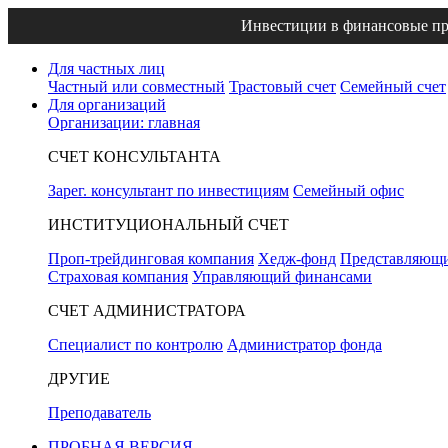
Инвестиции в финансовые пр
Для частных лиц
Частный или совместный
Трастовый счет
Семейный счет
Для организаций
Организации: главная
СЧЕТ КОНСУЛЬТАНТА
Зарег. консультант по инвестициям
Семейный офис
ИНСТИТУЦИОНАЛЬНЫЙ СЧЕТ
Проп-трейдинговая компания
Хедж-фонд
Представляющи
Страховая компания
Управляющий финансами
СЧЕТ АДМИНИСТРАТОРА
Специалист по контролю
Администратор фонда
ДРУГИЕ
Преподаватель
ПРОБНАЯ ВЕРСИЯ