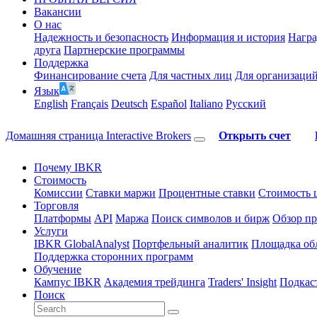
Вакансии
О нас
Надежность и безопасность
Информация и история
Нагр
друга
Партнерские программы
Поддержка
Финансирование счета
Для частных лиц
Для организаци
Язык
English
Français
Deutsch
Español
Italiano
Pусский
Домашняя страница Interactive Brokers
Открыть счет
Почему IBKR
Стоимость
Комиссии
Ставки маржи
Процентные ставки
Стоимость 
Торговля
Платформы
API
Маржа
Поиск символов и бирж
Обзор пр
Услуги
IBKR GlobalAnalyst
Портфельный аналитик
Площадка об
Поддержка сторонних программ
Обучение
Кампус IBKR
Академия трейдинга
Traders' Insight
Подкас
Поиск