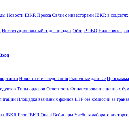
ады
Новости IBKR
Пресса
Связи с инвесторами
IBKR в соцсетях
й
Институциональный отдел продаж
Обзор ЧаВО
Налоговые фо
Вход
шортинга
Новости и исследования
Рыночные данные
Программа
одуктов
Типы ордеров
Отчетность
Финансирование ценных бум
лигаций
Площадка взаимных фондов
ETF без комиссий за тран
ты IBKR
Блог IBKR Quant
Вебинары
Учебная лаборатория торг