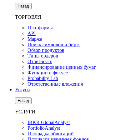
Назад
ТОРГОВЛЯ
Платформы
API
Маржа
Поиск символов и бирж
Обзор продуктов
Типы ордеров
Отчетность
Финансирование ценных бумаг
Функции в фокусе
Probability Lab
Ответственные вложения
Услуги
Назад
УСЛУГИ
IBKR GlobalAnalyst
PortfolioAnalyst
Площадка облигаций
Площадка взаимных фондов