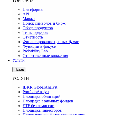
ТОРГОВЛЯ
Платформы
API
Маржа
Поиск символов и бирж
Обзор продуктов
Типы ордеров
Отчетность
Финансирование ценных бумаг
Функции в фокусе
Probability Lab
Ответственные вложения
Услуги
Назад
УСЛУГИ
IBKR GlobalAnalyst
PortfolioAnalyst
Площадка облигаций
Площадка взаимных фондов
ETF без комиссии
Площадка инвесторов
Поиск ценных бумаг для шортинга