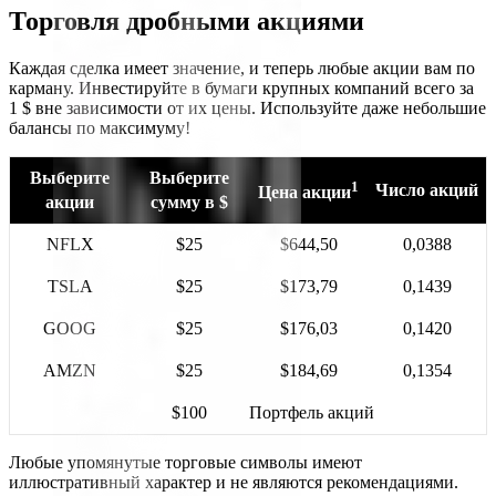
Торговля дробными акциями
Каждая сделка имеет значение, и теперь любые акции вам по
карману. Инвестируйте в бумаги крупных компаний всего за
1 $ вне зависимости от их цены. Используйте даже небольшие
балансы по максимуму!
Выберите
Выберите
1
Число акций
Цена акции
акции
сумму в $
NFLX
$25
$644,50
0,0388
TSLA
$25
$173,79
0,1439
GOOG
$25
$176,03
0,1420
AMZN
$25
$184,69
0,1354
$100
Портфель акций
Любые упомянутые торговые символы имеют
иллюстративный характер и не являются рекомендациями.