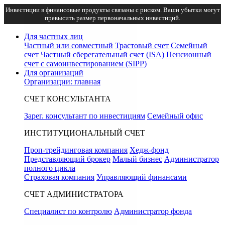
Инвестиции в финансовые продукты связаны с риском. Ваши убытки могут
превысить размер первоначальных инвестиций.
Для частных лиц
Частный или совместный
Трастовый счет
Семейный
счет
Частный сберегательный счет (ISA)
Пенсионный
счет с самоинвестированием (SIPP)
Для организаций
Организации: главная
СЧЕТ КОНСУЛЬТАНТА
Зарег. консультант по инвестициям
Семейный офис
ИНСТИТУЦИОНАЛЬНЫЙ СЧЕТ
Проп-трейдинговая компания
Хедж-фонд
Представляющий брокер
Малый бизнес
Администратор
полного цикла
Страховая компания
Управляющий финансами
СЧЕТ АДМИНИСТРАТОРА
Специалист по контролю
Администратор фонда