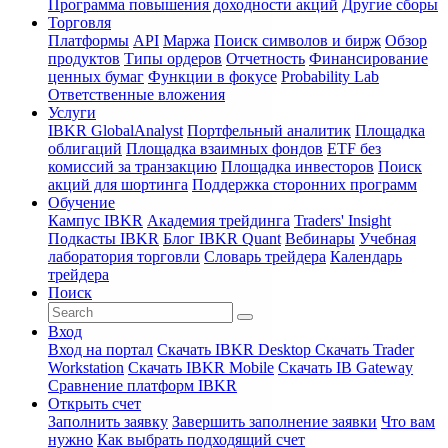
Программа повышения доходности акций
Другие сборы
Торговля
Платформы
API
Маржа
Поиск символов и бирж
Обзор
продуктов
Типы ордеров
Отчетность
Финансирование
ценных бумаг
Функции в фокусе
Probability Lab
Ответственные вложения
Услуги
IBKR GlobalAnalyst
Портфельный аналитик
Площадка
облигаций
Площадка взаимных фондов
ETF без
комиссий за транзакцию
Площадка инвесторов
Поиск
акций для шортинга
Поддержка сторонних программ
Обучение
Кампус IBKR
Академия трейдинга
Traders' Insight
Подкасты IBKR
Блог IBKR Quant
Вебинары
Учебная
лаборатория торговли
Словарь трейдера
Календарь
трейдера
Поиск
Вход
Вход на портал
Скачать IBKR Desktop
Скачать Trader
Workstation
Скачать IBKR Mobile
Скачать IB Gateway
Сравнение платформ IBKR
Открыть счет
Заполнить заявку
Завершить заполнение заявки
Что вам
нужно
Как выбрать подходящий счет