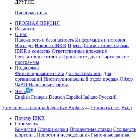
ДРУГИЕ
Преподаватель
ПРОБНАЯ ВЕРСИЯ
Вакансии
О нас
Надежность и безопасность
Информация и история
Награды
Новости IBKR
Пресса
Связи с инвесторами
IBKR в соцсетях
Ответственные вложения
Регулятивные отчеты
Пригласите друга
Партнерские
программы
Поддержка
Финансирование счета
Для частных лиц
Для
организаций
Институциональный отдел продаж
Обзор
ЧаВО
Налоговые формы
Язык
English
Français
Deutsch
Español
Italiano
Pусский
Домашняя страница Interactive Brokers
Открыть счет
Вход
Почему IBKR
Стоимость
Комиссии
Ставки маржи
Процентные ставки
Стоимость
шортинга
Новости и исследования
Рыночные данные