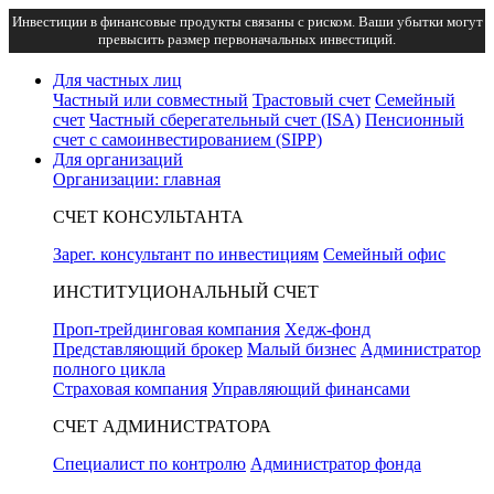
Инвестиции в финансовые продукты связаны с риском. Ваши убытки могут
превысить размер первоначальных инвестиций.
Для частных лиц
Частный или совместный
Трастовый счет
Семейный
счет
Частный сберегательный счет (ISA)
Пенсионный
счет с самоинвестированием (SIPP)
Для организаций
Организации: главная
СЧЕТ КОНСУЛЬТАНТА
Зарег. консультант по инвестициям
Семейный офис
ИНСТИТУЦИОНАЛЬНЫЙ СЧЕТ
Проп-трейдинговая компания
Хедж-фонд
Представляющий брокер
Малый бизнес
Администратор
полного цикла
Страховая компания
Управляющий финансами
СЧЕТ АДМИНИСТРАТОРА
Специалист по контролю
Администратор фонда