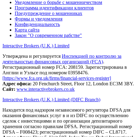
Уведомление о борьбе с мошенничеством
Программа идентификации клиентов
Предупреждение о мошенниках
Формы и уведомления
Конфиденциальность
Карта сайта
Закон "О современном рабстве"
Interactive Brokers (U.K.) Limited
Утверждена и регулируется
Инспекцией по контролю за
деятельностью финансовых организаций (FCA)
.
Регистрационный номер FCA: 208159. Зарегистрирована в
Англии и Уэльсе под номером 03958476.
[https://www.fca.org.uk/firms/financial-services-register]
Адрес офиса:
20 Fenchurch Street, Floor 12, London EC3M 3BY.
Сайт:
www.interactivebrokers.co.uk
Interactive Brokers (U.K.) Limited (DIFC Branch)
Находится под надзором независимого регулятора DFSA для
оказания финансовых услуг в и из DIFC по осуществлению
сделок с инвестициями и по организации депозитарного
хранения согласно правилам DFSA. Регистрационный номер
DFSA – F008423; регистрационный номер DIFC – CL8717.