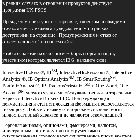
в редких случаях в отношении продуктов действует
программа UK FSCS.
Прежде чем приступить к торговле, клиентам необходимо
ознакомиться с важными уведомлениями о рисках,
доступными на странице "
Предупреждения и отказ от
ответственности
" на нашем сайте.
Чтобы ознакомиться со списком бирж и организаций,
участником которых является IBG,
нажмите сюда
.
SM
Interactive Brokers ®, IB
, InteractiveBrokers.com ®, Interactive
SM
SM
Analytics ®, IB Options Analytics
, IB SmartRouting
,
SM
PortfolioAnalyst ®, IB Trader Workstation
и One World, One
SM
Account
являются знаками обслуживания и/или торговыми
марками Interactive Brokers LLC. Подтверждающая
документация и статистическая информация предоставляются
по запросу. Любые упомянутые торговые символы носят
иллюстративный характер и не являются рекомендацией.
Торговля акциями, опционами, фьючерсами, валютой,
иностранным капиталом или инструментами с
фиксированным доходом несет существенные риски убытков.