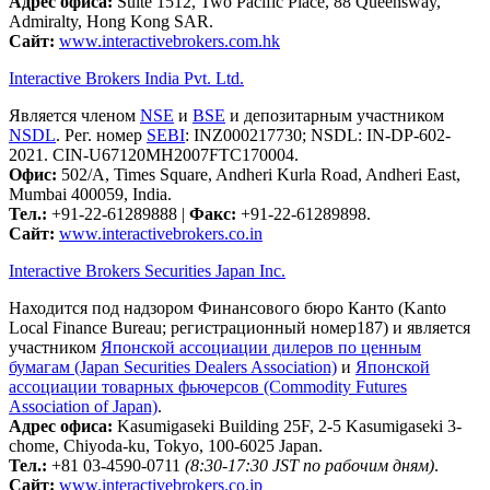
Адрес офиса:
Suite 1512, Two Pacific Place, 88 Queensway,
Admiralty, Hong Kong SAR.
Сайт:
www.interactivebrokers.com.hk
Interactive Brokers India Pvt. Ltd.
Является членом
NSE
и
BSE
и депозитарным участником
NSDL
. Рег. номер
SEBI
: INZ000217730; NSDL: IN-DP-602-
2021. CIN-U67120MH2007FTC170004.
Офис:
502/A, Times Square, Andheri Kurla Road, Andheri East,
Mumbai 400059, India.
Тел.:
+91-22-61289888
|
Факс:
+91-22-61289898.
Сайт:
www.interactivebrokers.co.in
Interactive Brokers Securities Japan Inc.
Находится под надзором Финансового бюро Канто (Kanto
Local Finance Bureau; регистрационный номер187) и является
участником
Японской ассоциации дилеров по ценным
бумагам (Japan Securities Dealers Association)
и
Японской
ассоциации товарных фьючерсов (Commodity Futures
Association of Japan)
.
Адрес офиса:
Kasumigaseki Building 25F, 2-5 Kasumigaseki 3-
chome, Chiyoda-ku, Tokyo, 100-6025 Japan.
Тел.:
+81 03-4590-0711
(8:30-17:30 JST по рабочим дням)
.
Сайт:
www.interactivebrokers.co.jp