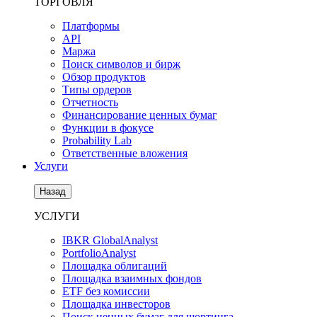
ТОРГОВЛЯ
Платформы
API
Маржа
Поиск символов и бирж
Обзор продуктов
Типы ордеров
Отчетность
Финансирование ценных бумаг
Функции в фокусе
Probability Lab
Ответственные вложения
Услуги
Назад
УСЛУГИ
IBKR GlobalAnalyst
PortfolioAnalyst
Площадка облигаций
Площадка взаимных фондов
ETF без комиссии
Площадка инвесторов
Поиск ценных бумаг для шортинга