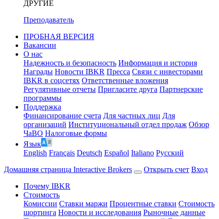
ДРУГИЕ
Преподаватель
ПРОБНАЯ ВЕРСИЯ
Вакансии
О нас
Надежность и безопасность
Информация и история
Награды
Новости IBKR
Пресса
Связи с инвесторами
IBKR в соцсетях
Ответственные вложения
Регулятивные отчеты
Пригласите друга
Партнерские
программы
Поддержка
Финансирование счета
Для частных лиц
Для
организаций
Институциональный отдел продаж
Обзор
ЧаВО
Налоговые формы
Язык
English
Français
Deutsch
Español
Italiano
Pусский
Домашняя страница Interactive Brokers
Открыть счет
Вход
Почему IBKR
Стоимость
Комиссии
Ставки маржи
Процентные ставки
Стоимость
шортинга
Новости и исследования
Рыночные данные