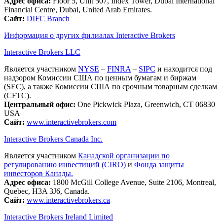
Адрес офиса:
Floor 5, Unit 507, Index Tower, Dubai International
Financial Centre, Dubai, United Arab Emirates.
Сайт:
DIFC Branch
Информация о других филиалах Interactive Brokers
Interactive Brokers LLC
Является участником
NYSE
–
FINRA
–
SIPC
и находится под
надзором Комиссии США по ценным бумагам и биржам
(SEC), а также Комиссии США по срочным товарным сделкам
(CFTC).
Центральный офис:
One Pickwick Plaza, Greenwich, CT 06830
USA
Сайт:
www.interactivebrokers.com
Interactive Brokers Canada Inc.
Является участником
Канадской организации по
регулированию инвестиций (CIRO)
и
Фонда защиты
инвесторов Канады.
Адрес офиса:
1800 McGill College Avenue, Suite 2106, Montreal,
Quebec, H3A 3J6, Canada.
Сайт:
www.interactivebrokers.ca
Interactive Brokers Ireland Limited