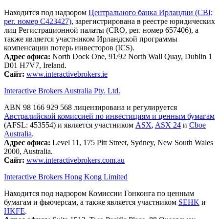
Находится под надзором
Центрального банка Ирландии (CBI;
рег. номер C423427)
, зарегистрирована в реестре юридических
лиц Регистрационной палаты (CRO, рег. номер 657406), а
также является участником Ирландской программы
компенсации потерь инвесторов (ICS).
Адрес офиса:
North Dock One, 91/92 North Wall Quay, Dublin 1
D01 H7V7, Ireland.
Сайт:
www.interactivebrokers.ie
Interactive Brokers Australia Pty. Ltd.
ABN 98 166 929 568 лицензирована и регулируется
Австралийской комиссией по инвестициям и ценным бумагам
(AFSL: 453554) и является участником
ASX
,
ASX 24
и
Cboe
Australia
.
Адрес офиса:
Level 11, 175 Pitt Street, Sydney, New South Wales
2000, Australia.
Сайт:
www.interactivebrokers.com.au
Interactive Brokers Hong Kong Limited
Находится под надзором Комиссии Гонконга по ценным
бумагам и фьючерсам, а также является участником
SEHK
и
HKFE
.