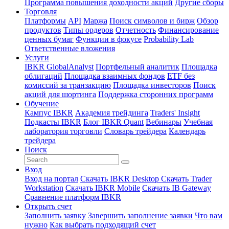
Программа повышения доходности акций
Другие сборы
Торговля
Платформы
API
Маржа
Поиск символов и бирж
Обзор
продуктов
Типы ордеров
Отчетность
Финансирование
ценных бумаг
Функции в фокусе
Probability Lab
Ответственные вложения
Услуги
IBKR GlobalAnalyst
Портфельный аналитик
Площадка
облигаций
Площадка взаимных фондов
ETF без
комиссий за транзакцию
Площадка инвесторов
Поиск
акций для шортинга
Поддержка сторонних программ
Обучение
Кампус IBKR
Академия трейдинга
Traders' Insight
Подкасты IBKR
Блог IBKR Quant
Вебинары
Учебная
лаборатория торговли
Словарь трейдера
Календарь
трейдера
Поиск
Вход
Вход на портал
Скачать IBKR Desktop
Скачать Trader
Workstation
Скачать IBKR Mobile
Скачать IB Gateway
Сравнение платформ IBKR
Открыть счет
Заполнить заявку
Завершить заполнение заявки
Что вам
нужно
Как выбрать подходящий счет