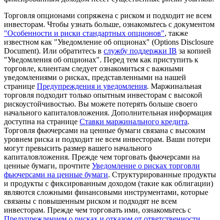
Торговля опционами сопряжена с риском и подходит не всем
инвесторам. Чтобы узнать больше, ознакомьтесь с документом
"Особенности и риски стандартных опционов"
, также
известном как "Уведомление об опционах" (Options Disclosure
Document). Или обратитесь в
службу поддержки IB
за копией
"Уведомления об опционах". Перед тем как приступить к
торговле, клиентам следует ознакомиться с важными
уведомлениями о рисках, представленными на нашей
странице
Предупреждения и уведомления
. Маржинальная
торговля подходит только опытным инвесторам с высокой
рискоустойчивостью. Вы можете потерять больше своего
начального капиталовложения. Дополнительная информация
доступна на странице
Ставки маржинального кредита
.
Торговля фьючерсами на ценные бумаги связана с высоким
уровнем риска и подходит не всем инвесторам. Ваши потери
могут превысить размер вашего начального
капиталовложения. Прежде чем торговать фьючерсами на
ценные бумаги, прочтите
Уведомление о рисках торговли
фьючерсами на ценные бумаги
. Структурированные продукты
и продукты с фиксированным доходом (такие как облигации)
являются сложными финансовыми инструментами, которые
связаны с повышенным риском и подходят не всем
инвесторам. Прежде чем торговать ими, ознакомьтесь с
Предупреждением о рисках и отказом от ответственности
.