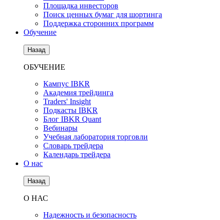
Площадка инвесторов
Поиск ценных бумаг для шортинга
Поддержка сторонних программ
Обучение
Назад
ОБУЧЕНИЕ
Кампус IBKR
Академия трейдинга
Traders' Insight
Подкасты IBKR
Блог IBKR Quant
Вебинары
Учебная лаборатория торговли
Словарь трейдера
Календарь трейдера
О нас
Назад
О НАС
Надежность и безопасность