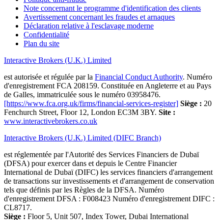
Note concernant le programme d'identification des clients
Avertissement concernant les fraudes et arnaques
Déclaration relative à l'esclavage moderne
Confidentialité
Plan du site
Interactive Brokers (U.K.) Limited
est autorisée et régulée par la
Financial Conduct Authority
. Numéro
d'enregistrement FCA 208159. Constituée en Angleterre et au Pays
de Galles, immatriculée sous le numéro 03958476.
[https://www.fca.org.uk/firms/financial-services-register]
Siège :
20
Fenchurch Street, Floor 12, London EC3M 3BY.
Site :
www.interactivebrokers.co.uk
Interactive Brokers (U.K.) Limited (DIFC Branch)
est réglementée par l'Autorité des Services Financiers de Dubaï
(DFSA) pour exercer dans et depuis le Centre Financier
International de Dubaï (DIFC) les services financiers d'arrangement
de transactions sur investissements et d'arrangement de conservation
tels que définis par les Règles de la DFSA. Numéro
d'enregistrement DFSA : F008423 Numéro d'enregistrement DIFC :
CL8717.
Siège :
Floor 5, Unit 507, Index Tower, Dubai International