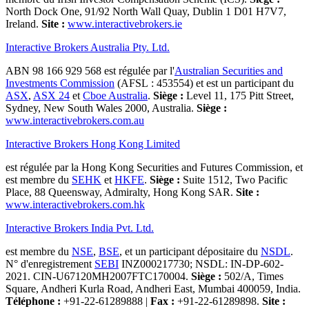
North Dock One, 91/92 North Wall Quay, Dublin 1 D01 H7V7,
Ireland.
Site :
www.interactivebrokers.ie
Interactive Brokers Australia Pty. Ltd.
ABN 98 166 929 568 est régulée par l'
Australian Securities and
Investments Commission
(AFSL : 453554) et est un participant du
ASX
,
ASX 24
et
Cboe Australia
.
Siège :
Level 11, 175 Pitt Street,
Sydney, New South Wales 2000, Australia.
Siège :
www.interactivebrokers.com.au
Interactive Brokers Hong Kong Limited
est régulée par la Hong Kong Securities and Futures Commission, et
est membre du
SEHK
et
HKFE
.
Siège :
Suite 1512, Two Pacific
Place, 88 Queensway, Admiralty, Hong Kong SAR.
Site :
www.interactivebrokers.com.hk
Interactive Brokers India Pvt. Ltd.
est membre du
NSE
,
BSE
, et un participant dépositaire du
NSDL
.
N° d'enregistrement
SEBI
INZ000217730; NSDL: IN-DP-602-
2021. CIN-U67120MH2007FTC170004.
Siège :
502/A, Times
Square, Andheri Kurla Road, Andheri East, Mumbai 400059, India.
Téléphone :
+91-22-61289888
|
Fax :
+91-22-61289898.
Site :