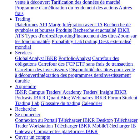
vente à découvert
Tarification des données de marché
Programme d'amélioration du rendement des actions
Autres
frais
Trading
Plateformes
API
Marge
Intégration avec l'IA
Recherche de
symboles et bourses
Produits
Recherche et actualité
IBKR
ATS
Types d'ordres
Reporting
Financement des titres
Zoom sur
les fonctionnalités
Probability Lab
Trading Desk externalisé
mondial
Services
GlobalAnalyst IBKR
PortfolioAnalyst
Carrefour des
obligations
Carrefour des FCP
ETF sans frais de transaction
Carrefour des investisseurs
Disponibilité des titres pour vente
à découvert
Intégration des programmes tiers
Investissement
durable
Apprendre
IBKR Campus
Traders' Academy
Traders' Insight
IBKR
Podcasts
IBKR Quant Blog
Webinaires
IBKR Forum
Student
Trading Lab
Glossaire du trading
Calendrier
Recherche
Se connecter
Connexion au Portail
Télécharger IBKR Desktop
Télécharger
Trader Workstation
Télécharger IBKR Mobile
Télécharger IB
Gateway
Comparer les plateformes IBKR
Ouvrir un compte