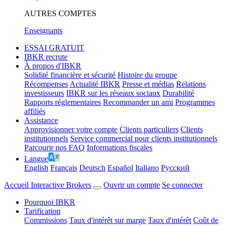
AUTRES COMPTES
Enseignants
ESSAI GRATUIT
IBKR recrute
À propos d'IBKR
Solidité financière et sécurité
Histoire du groupe
Récompenses
Actualité IBKR
Presse et médias
Relations
investisseurs
IBKR sur les réseaux sociaux
Durabilité
Rapports réglementaires
Recommander un ami
Programmes
affiliés
Assistance
Approvisionner votre compte
Clients particuliers
Clients
institutionnels
Service commercial pour clients institutionnels
Parcourir nos FAQ
Informations fiscales
Langue
English
Français
Deutsch
Español
Italiano
Pусский
Accueil Interactive Brokers
Ouvrir un compte
Se connecter
Pourquoi IBKR
Tarification
Commissions
Taux d'intérêt sur marge
Taux d'intérêt
Coût de