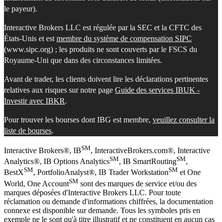
le payeur).
Interactive Brokers LLC est régulée par la SEC et la CFTC des
États-Unis et est
membre du système de compensation SIPC
(www.sipc.org) ; les produits ne sont couverts par le FSCS du
Royaume-Uni que dans des circonstances limitées.
Avant de trader, les clients doivent lire les déclarations pertinentes
relatives aux risques sur notre page
Guide des services IBUK -
Investir avec IBKR
.
Pour trouver les bourses dont IBG est membre,
veuillez consulter la
liste de bourses
.
SM
Interactive Brokers®, IB
, InteractiveBrokers.com®, Interactive
SM
SM
Analytics®, IB Options Analytics
, IB SmartRouting
,
SM
SM
BestX
, PortfolioAnalyst®, IB Trader Workstation
et One
SM
World, One Account
sont des marques de service et/ou des
marques déposées d'Interactive Brokers LLC. Pour toute
réclamation ou demande d'informations chiffrées, la documentation
connexe est disponible sur demande. Tous les symboles pris en
exemple ne le sont qu'à titre illustratif et ne constituent en aucun cas