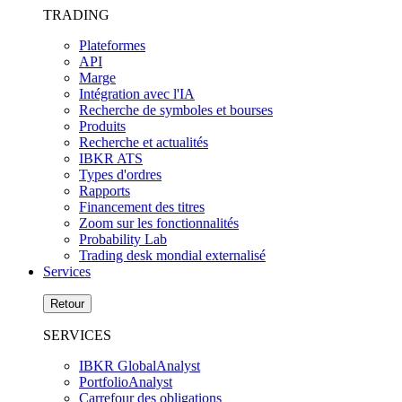
TRADING
Plateformes
API
Marge
Intégration avec l'IA
Recherche de symboles et bourses
Produits
Recherche et actualités
IBKR ATS
Types d'ordres
Rapports
Financement des titres
Zoom sur les fonctionnalités
Probability Lab
Trading desk mondial externalisé
Services
Retour
SERVICES
IBKR GlobalAnalyst
PortfolioAnalyst
Carrefour des obligations