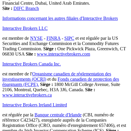
Financial Centre, Dubai, United Arab Emirates.
Site :
DIFC Branch
Informations concernant les autres filiales d'Interactive Brokers
Interactive Brokers LLC
est membre de
NYSE
-
FINRA
-
SIPC
et est régulée par la US
Securities and Exchange Commission et la Commodity Futures
Trading Commission.
Siège :
One Pickwick Plaza, Greenwich, CT
06830 USA
Site :
www.interactivebrokers.com
Interactive Brokers Canada Inc.
est membre de l'
Organisme canadien de réglementation des
investissements (OCRI)
et du
Fonds canadien de protection des
épargnants (FCPE).
Siège :
1800 McGill College Avenue, Suite
2106, Montreal, Quebec, H3A 3J6, Canada.
Site :
www.interactivebrokers.ca
Interactive Brokers Ireland Limited
est régulée par la
Banque centrale d'Irlande
(CBI, numéro de
référence C423427), enregistrée auprès de la Companies
Registration Office (CRO, numéro d'enregistrement 657406), et est
membre du Irish Investor Compensation Scheme (ICS).
Siège :