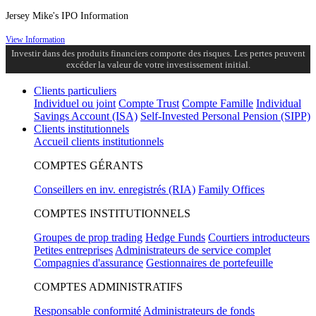
Jersey Mike's IPO Information
View Information
Investir dans des produits financiers comporte des risques. Les pertes peuvent
excéder la valeur de votre investissement initial.
Clients particuliers
Individuel ou joint
Compte Trust
Compte Famille
Individual
Savings Account (ISA)
Self-Invested Personal Pension (SIPP)
Clients institutionnels
Accueil clients institutionnels
COMPTES GÉRANTS
Conseillers en inv. enregistrés (RIA)
Family Offices
COMPTES INSTITUTIONNELS
Groupes de prop trading
Hedge Funds
Courtiers introducteurs
Petites entreprises
Administrateurs de service complet
Compagnies d'assurance
Gestionnaires de portefeuille
COMPTES ADMINISTRATIFS
Responsable conformité
Administrateurs de fonds