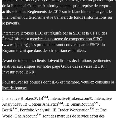
de la Financial Conduct Authority en tant qu'entreprise de crypto-
actifs selon les Règlements de 2017 sur le blanchiment d'argent, le
financement du terrorisme et le transfert de fonds (Informations sur
le payeur).
Interactive Brokers LLC est régulée par la SEC et la CFTC des
États-Unis et est
membre du système de compensation SIPC
(www.sipc.org) ; les produits ne sont couverts par le FSCS du
Royaume-Uni que dans des circonstances limitées.
Avant de trader, les clients doivent lire les déclarations pertinentes
relatives aux risques sur notre page
Guide des services IBUK -
Investir avec IBKR
.
Pour trouver les bourses dont IBG est membre,
veuillez consulter la
liste de bourses
.
SM
Interactive Brokers®, IB
, InteractiveBrokers.com®, Interactive
SM
SM
Analytics®, IB Options Analytics
, IB SmartRouting
,
SM
SM
BestX
, PortfolioAnalyst®, IB Trader Workstation
et One
SM
World, One Account
sont des marques de service et/ou des