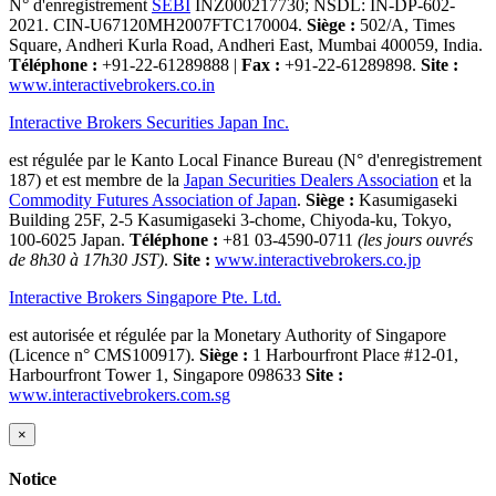
N° d'enregistrement
SEBI
INZ000217730; NSDL: IN-DP-602-
2021. CIN-U67120MH2007FTC170004.
Siège :
502/A, Times
Square, Andheri Kurla Road, Andheri East, Mumbai 400059, India.
Téléphone :
+91-22-61289888
|
Fax :
+91-22-61289898.
Site :
www.interactivebrokers.co.in
Interactive Brokers Securities Japan Inc.
est régulée par le Kanto Local Finance Bureau (N° d'enregistrement
187) et est membre de la
Japan Securities Dealers Association
et la
Commodity Futures Association of Japan
.
Siège :
Kasumigaseki
Building 25F, 2-5 Kasumigaseki 3-chome, Chiyoda-ku, Tokyo,
100-6025 Japan.
Téléphone :
+81 03-4590-0711
(les jours ouvrés
de 8h30 à 17h30 JST)
.
Site :
www.interactivebrokers.co.jp
Interactive Brokers Singapore Pte. Ltd.
est autorisée et régulée par la Monetary Authority of Singapore
(Licence n° CMS100917).
Siège :
1 Harbourfront Place #12-01,
Harbourfront Tower 1, Singapore 098633
Site :
www.interactivebrokers.com.sg
×
Notice