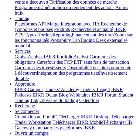
vente à découvert
Tarification des données de marché
Programme d'amélioration du rendement des actions
Autres
frais
Trading
Plateformes
API
Marge
Intégration avec l'IA
Recherche de
symboles et bourses
Produits
Recherche et actualité
IBKR
ATS
Types d'ordres
Reporting
Financement des titres
Zoom sur
les fonctionnalités
Probability Lab
Trading Desk externalisé
mondial
Services
GlobalAnalyst IBKR
PortfolioAnalyst
Carrefour des
obligations
Carrefour des FCP
ETF sans frais de transaction
Carrefour des investisseurs
Disponibilité des titres pour vente
à découvert
Intégration des programmes tiers
Investissement
durable
Apprendre
IBKR Campus
Traders' Academy
Traders' Insight
IBKR
Podcasts
IBKR Quant Blog
Webinaires
IBKR Forum
Student
Trading Lab
Glossaire du trading
Calendrier
Recherche
Se connecter
Connexion au Portail
Télécharger IBKR Desktop
Télécharger
Trader Workstation
Télécharger IBKR Mobile
Télécharger IB
Gateway
Comparer les plateformes IBKR
Ouvrir un compte