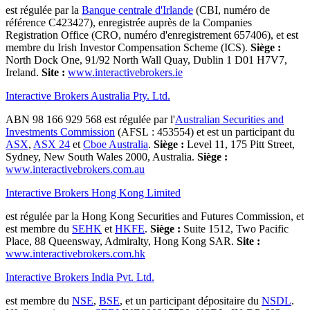
est régulée par la
Banque centrale d'Irlande
(CBI, numéro de
référence C423427), enregistrée auprès de la Companies
Registration Office (CRO, numéro d'enregistrement 657406), et est
membre du Irish Investor Compensation Scheme (ICS).
Siège :
North Dock One, 91/92 North Wall Quay, Dublin 1 D01 H7V7,
Ireland.
Site :
www.interactivebrokers.ie
Interactive Brokers Australia Pty. Ltd.
ABN 98 166 929 568 est régulée par l'
Australian Securities and
Investments Commission
(AFSL : 453554) et est un participant du
ASX
,
ASX 24
et
Cboe Australia
.
Siège :
Level 11, 175 Pitt Street,
Sydney, New South Wales 2000, Australia.
Siège :
www.interactivebrokers.com.au
Interactive Brokers Hong Kong Limited
est régulée par la Hong Kong Securities and Futures Commission, et
est membre du
SEHK
et
HKFE
.
Siège :
Suite 1512, Two Pacific
Place, 88 Queensway, Admiralty, Hong Kong SAR.
Site :
www.interactivebrokers.com.hk
Interactive Brokers India Pvt. Ltd.
est membre du
NSE
,
BSE
, et un participant dépositaire du
NSDL
.