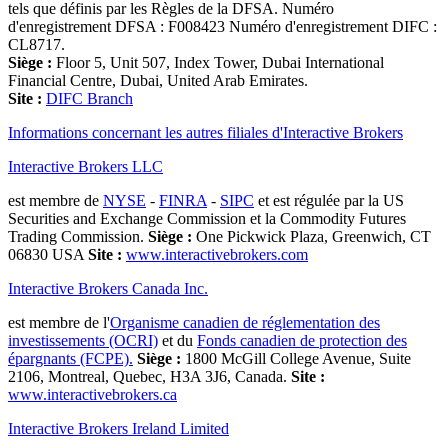
tels que définis par les Règles de la DFSA. Numéro
d'enregistrement DFSA : F008423 Numéro d'enregistrement DIFC :
CL8717.
Siège :
Floor 5, Unit 507, Index Tower, Dubai International
Financial Centre, Dubai, United Arab Emirates.
Site :
DIFC Branch
Informations concernant les autres filiales d'Interactive Brokers
Interactive Brokers LLC
est membre de
NYSE
-
FINRA
-
SIPC
et est régulée par la US
Securities and Exchange Commission et la Commodity Futures
Trading Commission.
Siège :
One Pickwick Plaza, Greenwich, CT
06830 USA
Site :
www.interactivebrokers.com
Interactive Brokers Canada Inc.
est membre de l'
Organisme canadien de réglementation des
investissements (OCRI)
et du
Fonds canadien de protection des
épargnants (FCPE).
Siège :
1800 McGill College Avenue, Suite
2106, Montreal, Quebec, H3A 3J6, Canada.
Site :
www.interactivebrokers.ca
Interactive Brokers Ireland Limited