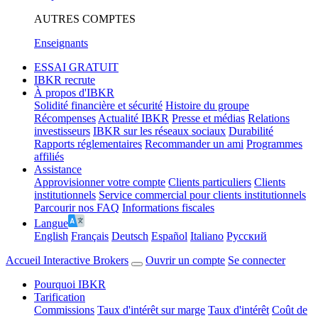
AUTRES COMPTES
Enseignants
ESSAI GRATUIT
IBKR recrute
À propos d'IBKR
Solidité financière et sécurité
Histoire du groupe
Récompenses
Actualité IBKR
Presse et médias
Relations
investisseurs
IBKR sur les réseaux sociaux
Durabilité
Rapports réglementaires
Recommander un ami
Programmes
affiliés
Assistance
Approvisionner votre compte
Clients particuliers
Clients
institutionnels
Service commercial pour clients institutionnels
Parcourir nos FAQ
Informations fiscales
Langue
English
Français
Deutsch
Español
Italiano
Pусский
Accueil Interactive Brokers
Ouvrir un compte
Se connecter
Pourquoi IBKR
Tarification
Commissions
Taux d'intérêt sur marge
Taux d'intérêt
Coût de