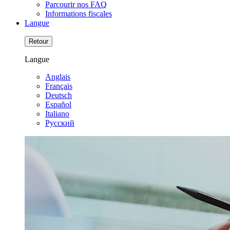
Parcourir nos FAQ
Informations fiscales
Langue
Retour
Langue
Anglais
Français
Deutsch
Español
Italiano
Pусский