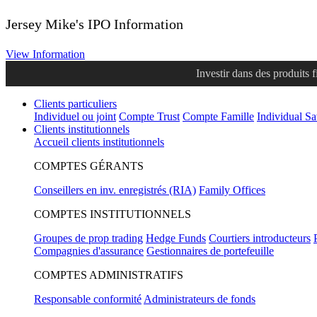
Jersey Mike's IPO Information
View Information
Investir dans des produits 
Clients particuliers
Individuel ou joint
Compte Trust
Compte Famille
Individual S
Clients institutionnels
Accueil clients institutionnels
COMPTES GÉRANTS
Conseillers en inv. enregistrés (RIA)
Family Offices
COMPTES INSTITUTIONNELS
Groupes de prop trading
Hedge Funds
Courtiers introducteurs
Compagnies d'assurance
Gestionnaires de portefeuille
COMPTES ADMINISTRATIFS
Responsable conformité
Administrateurs de fonds