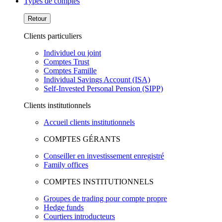
Types de comptes
Retour
Clients particuliers
Individuel ou joint
Comptes Trust
Comptes Famille
Individual Savings Account (ISA)
Self-Invested Personal Pension (SIPP)
Clients institutionnels
Accueil clients institutionnels
COMPTES GÉRANTS
Conseiller en investissement enregistré
Family offices
COMPTES INSTITUTIONNELS
Groupes de trading pour compte propre
Hedge funds
Courtiers introducteurs