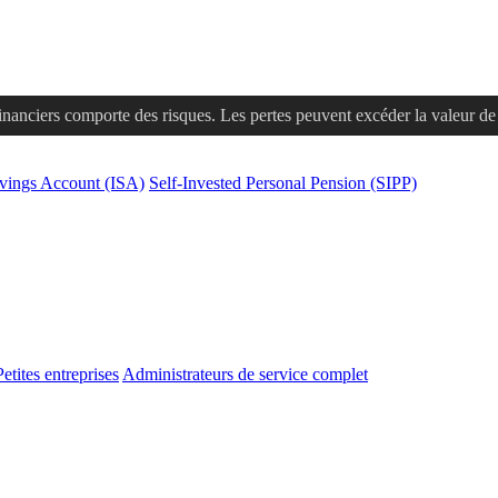
financiers comporte des risques. Les pertes peuvent excéder la valeur de v
avings Account (ISA)
Self-Invested Personal Pension (SIPP)
Petites entreprises
Administrateurs de service complet