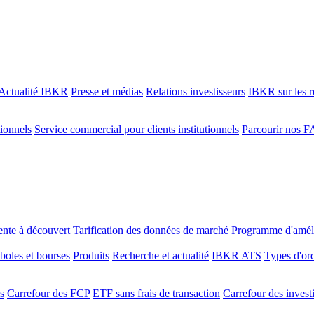
Actualité IBKR
Presse et médias
Relations investisseurs
IBKR sur les r
tionnels
Service commercial pour clients institutionnels
Parcourir nos 
ente à découvert
Tarification des données de marché
Programme d'améli
oles et bourses
Produits
Recherche et actualité
IBKR ATS
Types d'or
s
Carrefour des FCP
ETF sans frais de transaction
Carrefour des invest