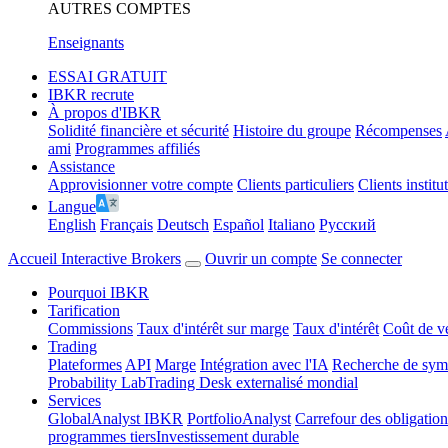
AUTRES COMPTES
Enseignants
ESSAI GRATUIT
IBKR recrute
À propos d'IBKR
Solidité financière et sécurité
Histoire du groupe
Récompenses
ami
Programmes affiliés
Assistance
Approvisionner votre compte
Clients particuliers
Clients institu
Langue
English
Français
Deutsch
Español
Italiano
Pусский
Accueil Interactive Brokers
Ouvrir un compte
Se connecter
Pourquoi IBKR
Tarification
Commissions
Taux d'intérêt sur marge
Taux d'intérêt
Coût de v
Trading
Plateformes
API
Marge
Intégration avec l'IA
Recherche de symb
Probability Lab
Trading Desk externalisé mondial
Services
GlobalAnalyst IBKR
PortfolioAnalyst
Carrefour des obligation
programmes tiers
Investissement durable