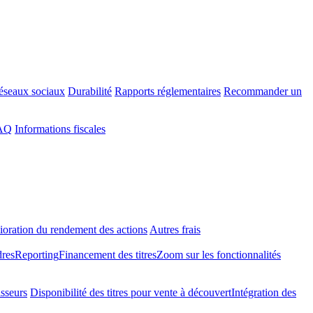
éseaux sociaux
Durabilité
Rapports réglementaires
Recommander un
FAQ
Informations fiscales
oration du rendement des actions
Autres frais
dres
Reporting
Financement des titres
Zoom sur les fonctionnalités
isseurs
Disponibilité des titres pour vente à découvert
Intégration des