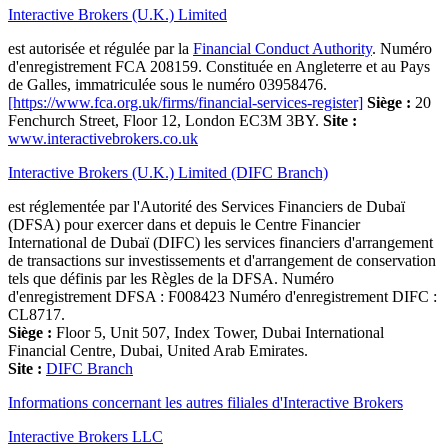
Interactive Brokers (U.K.) Limited
est autorisée et régulée par la
Financial Conduct Authority
. Numéro
d'enregistrement FCA 208159. Constituée en Angleterre et au Pays
de Galles, immatriculée sous le numéro 03958476.
[https://www.fca.org.uk/firms/financial-services-register]
Siège :
20
Fenchurch Street, Floor 12, London EC3M 3BY.
Site :
www.interactivebrokers.co.uk
Interactive Brokers (U.K.) Limited (DIFC Branch)
est réglementée par l'Autorité des Services Financiers de Dubaï
(DFSA) pour exercer dans et depuis le Centre Financier
International de Dubaï (DIFC) les services financiers d'arrangement
de transactions sur investissements et d'arrangement de conservation
tels que définis par les Règles de la DFSA. Numéro
d'enregistrement DFSA : F008423 Numéro d'enregistrement DIFC :
CL8717.
Siège :
Floor 5, Unit 507, Index Tower, Dubai International
Financial Centre, Dubai, United Arab Emirates.
Site :
DIFC Branch
Informations concernant les autres filiales d'Interactive Brokers
Interactive Brokers LLC