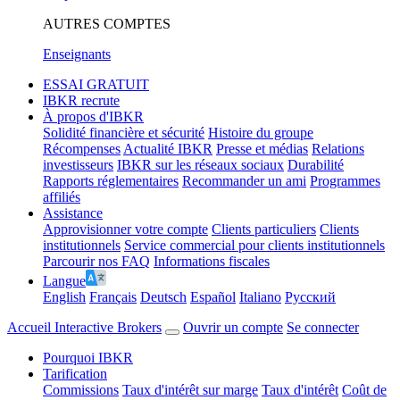
AUTRES COMPTES
Enseignants
ESSAI GRATUIT
IBKR recrute
À propos d'IBKR
Solidité financière et sécurité
Histoire du groupe
Récompenses
Actualité IBKR
Presse et médias
Relations
investisseurs
IBKR sur les réseaux sociaux
Durabilité
Rapports réglementaires
Recommander un ami
Programmes
affiliés
Assistance
Approvisionner votre compte
Clients particuliers
Clients
institutionnels
Service commercial pour clients institutionnels
Parcourir nos FAQ
Informations fiscales
Langue
English
Français
Deutsch
Español
Italiano
Pусский
Accueil Interactive Brokers
Ouvrir un compte
Se connecter
Pourquoi IBKR
Tarification
Commissions
Taux d'intérêt sur marge
Taux d'intérêt
Coût de