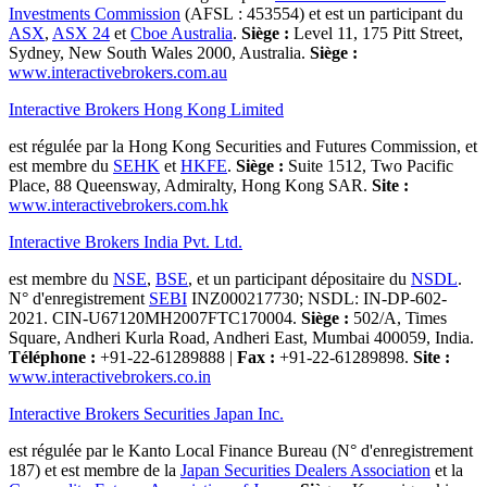
Investments Commission
(AFSL : 453554) et est un participant du
ASX
,
ASX 24
et
Cboe Australia
.
Siège :
Level 11, 175 Pitt Street,
Sydney, New South Wales 2000, Australia.
Siège :
www.interactivebrokers.com.au
Interactive Brokers Hong Kong Limited
est régulée par la Hong Kong Securities and Futures Commission, et
est membre du
SEHK
et
HKFE
.
Siège :
Suite 1512, Two Pacific
Place, 88 Queensway, Admiralty, Hong Kong SAR.
Site :
www.interactivebrokers.com.hk
Interactive Brokers India Pvt. Ltd.
est membre du
NSE
,
BSE
, et un participant dépositaire du
NSDL
.
N° d'enregistrement
SEBI
INZ000217730; NSDL: IN-DP-602-
2021. CIN-U67120MH2007FTC170004.
Siège :
502/A, Times
Square, Andheri Kurla Road, Andheri East, Mumbai 400059, India.
Téléphone :
+91-22-61289888
|
Fax :
+91-22-61289898.
Site :
www.interactivebrokers.co.in
Interactive Brokers Securities Japan Inc.
est régulée par le Kanto Local Finance Bureau (N° d'enregistrement
187) et est membre de la
Japan Securities Dealers Association
et la