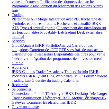
vente à découvert
Tarification des données de marché
Programme d'amélioration du rendement des actions
Autres
frais
Trading
Plateformes
API
Marge
Intégration avec l'IA
Recherche de
symboles et bourses
Produits
Recherche et actualité
IBKR
ATS
Types d'ordres
Reporting
Financement des titres
Zoom sur
les fonctionnalités
Probability Lab
Trading Desk externalisé
mondial
Services
GlobalAnalyst IBKR
PortfolioAnalyst
Carrefour des
obligations
Carrefour des FCP
ETF sans frais de transaction
Carrefour des investisseurs
Disponibilité des titres pour vente
à découvert
Intégration des programmes tiers
Investissement
durable
Apprendre
IBKR Campus
Traders' Academy
Traders' Insight
IBKR
Podcasts
IBKR Quant Blog
Webinaires
IBKR Forum
Student
Trading Lab
Glossaire du trading
Calendrier
Recherche
Se connecter
Connexion au Portail
Télécharger IBKR Desktop
Télécharger
Trader Workstation
Télécharger IBKR Mobile
Télécharger IB
Gateway
Comparer les plateformes IBKR
Ouvrir un compte