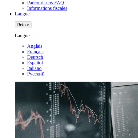
Parcourir nos FAQ
Informations fiscales
Langue
Retour
Langue
Anglais
Français
Deutsch
Español
Italiano
Pусский