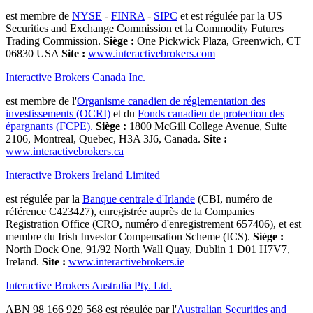
est membre de
NYSE
-
FINRA
-
SIPC
et est régulée par la US
Securities and Exchange Commission et la Commodity Futures
Trading Commission.
Siège :
One Pickwick Plaza, Greenwich, CT
06830 USA
Site :
www.interactivebrokers.com
Interactive Brokers Canada Inc.
est membre de l'
Organisme canadien de réglementation des
investissements (OCRI)
et du
Fonds canadien de protection des
épargnants (FCPE).
Siège :
1800 McGill College Avenue, Suite
2106, Montreal, Quebec, H3A 3J6, Canada.
Site :
www.interactivebrokers.ca
Interactive Brokers Ireland Limited
est régulée par la
Banque centrale d'Irlande
(CBI, numéro de
référence C423427), enregistrée auprès de la Companies
Registration Office (CRO, numéro d'enregistrement 657406), et est
membre du Irish Investor Compensation Scheme (ICS).
Siège :
North Dock One, 91/92 North Wall Quay, Dublin 1 D01 H7V7,
Ireland.
Site :
www.interactivebrokers.ie
Interactive Brokers Australia Pty. Ltd.
ABN 98 166 929 568 est régulée par l'
Australian Securities and