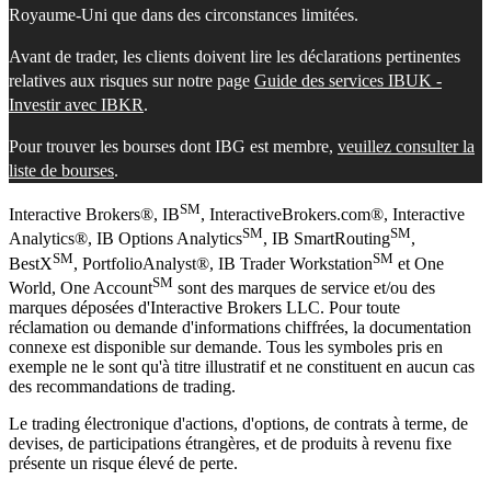
Royaume-Uni que dans des circonstances limitées.
Avant de trader, les clients doivent lire les déclarations pertinentes
relatives aux risques sur notre page
Guide des services IBUK -
Investir avec IBKR
.
Pour trouver les bourses dont IBG est membre,
veuillez consulter la
liste de bourses
.
SM
Interactive Brokers®, IB
, InteractiveBrokers.com®, Interactive
SM
SM
Analytics®, IB Options Analytics
, IB SmartRouting
,
SM
SM
BestX
, PortfolioAnalyst®, IB Trader Workstation
et One
SM
World, One Account
sont des marques de service et/ou des
marques déposées d'Interactive Brokers LLC. Pour toute
réclamation ou demande d'informations chiffrées, la documentation
connexe est disponible sur demande. Tous les symboles pris en
exemple ne le sont qu'à titre illustratif et ne constituent en aucun cas
des recommandations de trading.
Le trading électronique d'actions, d'options, de contrats à terme, de
devises, de participations étrangères, et de produits à revenu fixe
présente un risque élevé de perte.