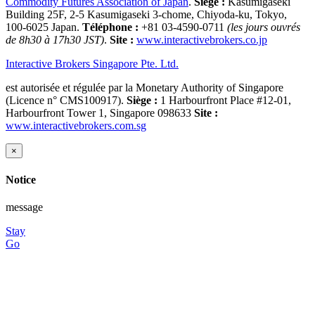
Commodity Futures Association of Japan
.
Siège :
Kasumigaseki
Building 25F, 2-5 Kasumigaseki 3-chome, Chiyoda-ku, Tokyo,
100-6025 Japan.
Téléphone :
+81 03-4590-0711
(les jours ouvrés
de 8h30 à 17h30 JST)
.
Site :
www.interactivebrokers.co.jp
Interactive Brokers Singapore Pte. Ltd.
est autorisée et régulée par la Monetary Authority of Singapore
(Licence n° CMS100917).
Siège :
1 Harbourfront Place #12-01,
Harbourfront Tower 1, Singapore 098633
Site :
www.interactivebrokers.com.sg
×
Notice
message
Stay
Go