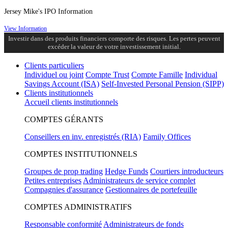
Jersey Mike's IPO Information
View Information
Investir dans des produits financiers comporte des risques. Les pertes peuvent
excéder la valeur de votre investissement initial.
Clients particuliers
Individuel ou joint
Compte Trust
Compte Famille
Individual
Savings Account (ISA)
Self-Invested Personal Pension (SIPP)
Clients institutionnels
Accueil clients institutionnels
COMPTES GÉRANTS
Conseillers en inv. enregistrés (RIA)
Family Offices
COMPTES INSTITUTIONNELS
Groupes de prop trading
Hedge Funds
Courtiers introducteurs
Petites entreprises
Administrateurs de service complet
Compagnies d'assurance
Gestionnaires de portefeuille
COMPTES ADMINISTRATIFS
Responsable conformité
Administrateurs de fonds