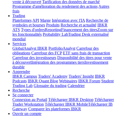
vente à découvert
Tarification des données de marché
Programme d'amélioration du rendement des actions
Autres
frais
Trading
Plateformes
API
Marge
Intégration avec l'IA
Recherche de
symboles et bourses
Produits
Recherche et actualité
IBKR
ATS
Types d'ordres
Reporting
Financement des titres
Zoom sur
les fonctionnalités
Probability Lab
Trading Desk externalisé
mondial
Services
GlobalAnalyst IBKR
PortfolioAnalyst
Carrefour des
obligations
Carrefour des FCP
ETF sans frais de transaction
Carrefour des investisseurs
Disponibilité des titres pour vente
à découvert
Intégration des programmes tiers
Investissement
durable
Apprendre
IBKR Campus
Traders' Academy
Traders' Insight
IBKR
Podcasts
IBKR Quant Blog
Webinaires
IBKR Forum
Student
Trading Lab
Glossaire du trading
Calendrier
Recherche
Se connecter
Connexion au Portail
Télécharger IBKR Desktop
Télécharger
Trader Workstation
Télécharger IBKR Mobile
Télécharger IB
Gateway
Comparer les plateformes IBKR
Ouvrir un compte