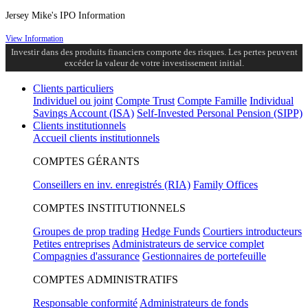
Jersey Mike's IPO Information
View Information
Investir dans des produits financiers comporte des risques. Les pertes peuvent
excéder la valeur de votre investissement initial.
Clients particuliers
Individuel ou joint
Compte Trust
Compte Famille
Individual
Savings Account (ISA)
Self-Invested Personal Pension (SIPP)
Clients institutionnels
Accueil clients institutionnels
COMPTES GÉRANTS
Conseillers en inv. enregistrés (RIA)
Family Offices
COMPTES INSTITUTIONNELS
Groupes de prop trading
Hedge Funds
Courtiers introducteurs
Petites entreprises
Administrateurs de service complet
Compagnies d'assurance
Gestionnaires de portefeuille
COMPTES ADMINISTRATIFS
Responsable conformité
Administrateurs de fonds