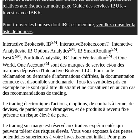
relatives aux risques sur notre page
Guide des services IBUK -
Investir avec IBKR
.
Pour trouver les bourses dont IBG est membre,
veuillez consulter la
liste de bourses
.
SM
Interactive Brokers®, IB
, InteractiveBrokers.com®, Interactive
SM
SM
Analytics®, IB Options Analytics
, IB SmartRouting
,
SM
SM
BestX
, PortfolioAnalyst®, IB Trader Workstation
et One
SM
World, One Account
sont des marques de service et/ou des
marques déposées d'Interactive Brokers LLC. Pour toute
réclamation ou demande d'informations chiffrées, la documentation
connexe est disponible sur demande. Tous les symboles pris en
exemple ne le sont qu'à titre illustratif et ne constituent en aucun cas
des recommandations de trading.
Le trading électronique d'actions, d'options, de contrats à terme, de
devises, de participations étrangères, et de produits à revenu fixe
présente un risque élevé de perte.
Le trading sur marge est réservé aux traders expérimentés qui
peuvent tolérer des risques élevés. Vous vous exposez à des pertes
potentielles supérieures à votre investissement initial. Pour plus