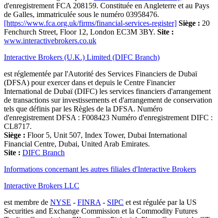
d'enregistrement FCA 208159. Constituée en Angleterre et au Pays
de Galles, immatriculée sous le numéro 03958476.
[https://www.fca.org.uk/firms/financial-services-register]
Siège :
20
Fenchurch Street, Floor 12, London EC3M 3BY.
Site :
www.interactivebrokers.co.uk
Interactive Brokers (U.K.) Limited (DIFC Branch)
est réglementée par l'Autorité des Services Financiers de Dubaï
(DFSA) pour exercer dans et depuis le Centre Financier
International de Dubaï (DIFC) les services financiers d'arrangement
de transactions sur investissements et d'arrangement de conservation
tels que définis par les Règles de la DFSA. Numéro
d'enregistrement DFSA : F008423 Numéro d'enregistrement DIFC :
CL8717.
Siège :
Floor 5, Unit 507, Index Tower, Dubai International
Financial Centre, Dubai, United Arab Emirates.
Site :
DIFC Branch
Informations concernant les autres filiales d'Interactive Brokers
Interactive Brokers LLC
est membre de
NYSE
-
FINRA
-
SIPC
et est régulée par la US
Securities and Exchange Commission et la Commodity Futures