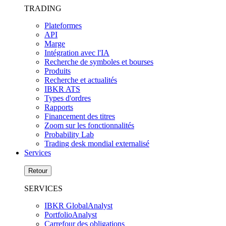
TRADING
Plateformes
API
Marge
Intégration avec l'IA
Recherche de symboles et bourses
Produits
Recherche et actualités
IBKR ATS
Types d'ordres
Rapports
Financement des titres
Zoom sur les fonctionnalités
Probability Lab
Trading desk mondial externalisé
Services
Retour
SERVICES
IBKR GlobalAnalyst
PortfolioAnalyst
Carrefour des obligations