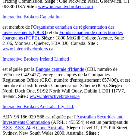
Trading Commission.
Siège :
One Pickwick Plaza, Greenwich, CT
06830 USA
Site :
www.interactivebrokers.com
Interactive Brokers Canada Inc.
est membre de l'
Organisme canadien de réglementation des
investissements (OCRI)
et du
Fonds canadien de protection des
épargnants (FCPE).
Siège :
1800 McGill College Avenue, Suite
2106, Montreal, Quebec, H3A 3J6, Canada.
Site :
www.interactivebrokers.ca
Interactive Brokers Ireland Limited
est régulée par la
Banque centrale d'Irlande
(CBI, numéro de
référence C423427), enregistrée auprès de la Companies
Registration Office (CRO, numéro d'enregistrement 657406), et est
membre du Irish Investor Compensation Scheme (ICS).
Siège :
North Dock One, 91/92 North Wall Quay, Dublin 1 D01 H7V7,
Ireland.
Site :
www.interactivebrokers.ie
Interactive Brokers Australia Pty. Ltd.
ABN 98 166 929 568 est régulée par l'
Australian Securities and
Investments Commission
(AFSL : 453554) et est un participant du
ASX
,
ASX 24
et
Cboe Australia
.
Siège :
Level 11, 175 Pitt Street,
Sydney, New South Wales 2000, Australia.
Siège :