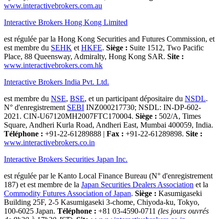
www.interactivebrokers.com.au
Interactive Brokers Hong Kong Limited
est régulée par la Hong Kong Securities and Futures Commission, et
est membre du
SEHK
et
HKFE
.
Siège :
Suite 1512, Two Pacific
Place, 88 Queensway, Admiralty, Hong Kong SAR.
Site :
www.interactivebrokers.com.hk
Interactive Brokers India Pvt. Ltd.
est membre du
NSE
,
BSE
, et un participant dépositaire du
NSDL
.
N° d'enregistrement
SEBI
INZ000217730; NSDL: IN-DP-602-
2021. CIN-U67120MH2007FTC170004.
Siège :
502/A, Times
Square, Andheri Kurla Road, Andheri East, Mumbai 400059, India.
Téléphone :
+91-22-61289888
|
Fax :
+91-22-61289898.
Site :
www.interactivebrokers.co.in
Interactive Brokers Securities Japan Inc.
est régulée par le Kanto Local Finance Bureau (N° d'enregistrement
187) et est membre de la
Japan Securities Dealers Association
et la
Commodity Futures Association of Japan
.
Siège :
Kasumigaseki
Building 25F, 2-5 Kasumigaseki 3-chome, Chiyoda-ku, Tokyo,
100-6025 Japan.
Téléphone :
+81 03-4590-0711
(les jours ouvrés