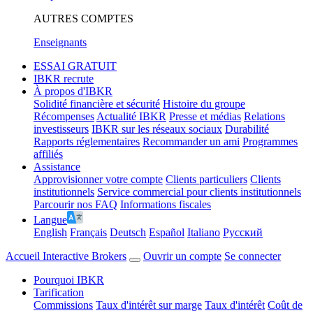
AUTRES COMPTES
Enseignants
ESSAI GRATUIT
IBKR recrute
À propos d'IBKR
Solidité financière et sécurité
Histoire du groupe
Récompenses
Actualité IBKR
Presse et médias
Relations
investisseurs
IBKR sur les réseaux sociaux
Durabilité
Rapports réglementaires
Recommander un ami
Programmes
affiliés
Assistance
Approvisionner votre compte
Clients particuliers
Clients
institutionnels
Service commercial pour clients institutionnels
Parcourir nos FAQ
Informations fiscales
Langue
English
Français
Deutsch
Español
Italiano
Pусский
Accueil Interactive Brokers
Ouvrir un compte
Se connecter
Pourquoi IBKR
Tarification
Commissions
Taux d'intérêt sur marge
Taux d'intérêt
Coût de