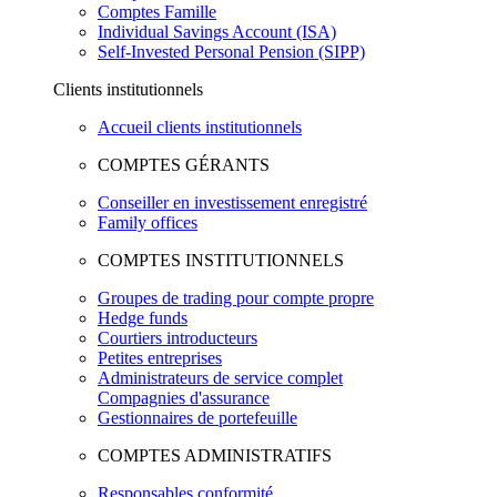
Comptes Famille
Individual Savings Account (ISA)
Self-Invested Personal Pension (SIPP)
Clients institutionnels
Accueil clients institutionnels
COMPTES GÉRANTS
Conseiller en investissement enregistré
Family offices
COMPTES INSTITUTIONNELS
Groupes de trading pour compte propre
Hedge funds
Courtiers introducteurs
Petites entreprises
Administrateurs de service complet
Compagnies d'assurance
Gestionnaires de portefeuille
COMPTES ADMINISTRATIFS
Responsables conformité