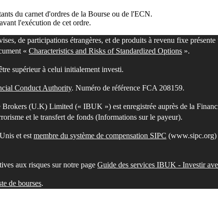
ants du carnet d'ordres de la Bourse ou de l'ECN.
vant l'exécution de cet ordre.
vises, de participations étrangères, et de produits à revenu fixe présente
document «
Characteristics and Risks of Standardized Options
».
re supérieur à celui initialement investi.
ncial Conduct Authority
. Numéro de référence FCA 208159.
Brokers (U.K) Limited (« IBUK ») est enregistrée auprès de la Financia
orisme et le transfert de fonds (Informations sur le payeur).
Unis et est
membre du système de compensation SIPC
(www.sipc.org) 
latives aux risques sur notre page
Guide des services IBUK - Investir a
iste de bourses
.