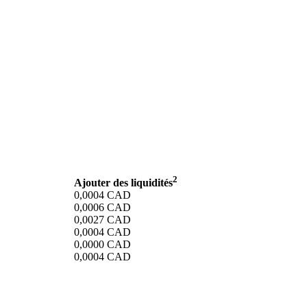
2
Ajouter des liquidités
0,0004
CAD
0,0006
CAD
0,0027
CAD
0,0004
CAD
0,0000
CAD
0,0004
CAD